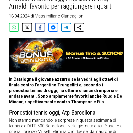
Arnaldi favorito per raggiungere i quarti
18.04.2024
di
Massimiliano Ciancaglioni
In Catalogna il giovane azzurro se la vedrà agli ottavi di
finale contro l’argentino Trungelliti e, secondo i
pronostici tennis di oggi, ha ottime chance di imporsi e
andare avanti. Sono ampiamente favoriti anche Ruud e De
Minaur, rispettivamente contro Thompson e Fils.
Pronostici tennis oggi, Atp Barcellona
Non stanno mancando le sorprese in questa settimana di
tennis e all’ATP 500 Barcellona. Nella giornata di ieri è uscito di
scena Lorenzo Musetti, eliminato in due set dal padrone di