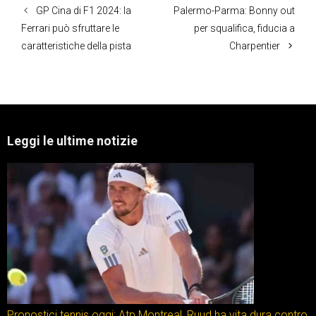
GP Cina di F1 2024: la
Palermo-Parma: Bonny out
Ferrari può sfruttare le
per squalifica, fiducia a
caratteristiche della pista
Charpentier
Leggi le ultime notizie
Pronostici tennis oggi: Atp Montreal, Ruud ha vita dura contro