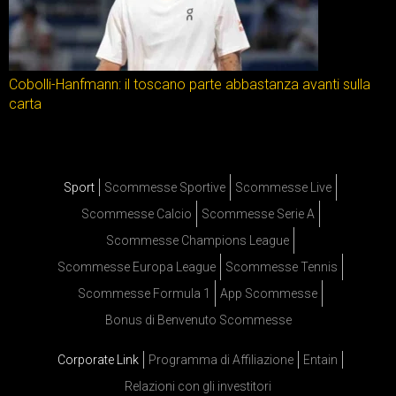
Cobolli-Hanfmann: il toscano parte abbastanza avanti sulla
carta
Sport
Scommesse Sportive
Scommesse Live
Scommesse Calcio
Scommesse Serie A
Scommesse Champions League
Scommesse Europa League
Scommesse Tennis
Scommesse Formula 1
App Scommesse
Bonus di Benvenuto Scommesse
Corporate Link
Programma di Affiliazione
Entain
Relazioni con gli investitori