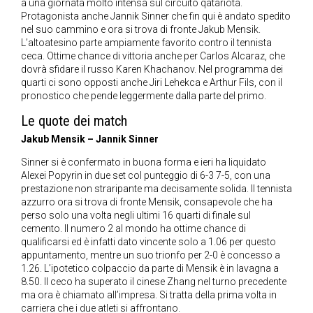
a una giornata molto intensa sul circuito qatariota.
Protagonista anche Jannik Sinner che fin qui è andato spedito
nel suo cammino e ora si trova di fronte Jakub Mensik.
L’altoatesino parte ampiamente favorito contro il tennista
ceca. Ottime chance di vittoria anche per Carlos Alcaraz, che
dovrà sfidare il russo Karen Khachanov. Nel programma dei
quarti ci sono opposti anche Jiri Lehekca e Arthur Fils, con il
pronostico che pende leggermente dalla parte del primo.
Le quote dei match
Jakub Mensik – Jannik Sinner
Sinner si è confermato in buona forma e ieri ha liquidato
Alexei Popyrin in due set col punteggio di 6-3 7-5, con una
prestazione non straripante ma decisamente solida. Il tennista
azzurro ora si trova di fronte Mensik, consapevole che ha
perso solo una volta negli ultimi 16 quarti di finale sul
cemento. Il numero 2 al mondo ha ottime chance di
qualificarsi ed è infatti dato vincente solo a 1.06 per questo
appuntamento, mentre un suo trionfo per 2-0 è concesso a
1.26. L’ipotetico colpaccio da parte di Mensik è in lavagna a
8.50. Il ceco ha superato il cinese Zhang nel turno precedente
ma ora è chiamato all’impresa. Si tratta della prima volta in
carriera che i due atleti si affrontano.