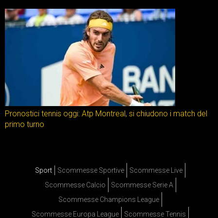
Pronostici tennis oggi: Atp Montreal, si chiudono i match del
primo turno
Sport
Scommesse Sportive
Scommesse Live
Scommesse Calcio
Scommesse Serie A
Scommesse Champions League
Scommesse Europa League
Scommesse Tennis