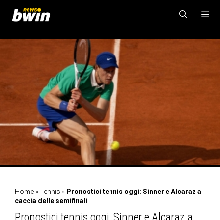
Vai
al
contenuto
MENU
Home
»
Tennis
»
Pronostici tennis oggi: Sinner e Alcaraz a
caccia delle semifinali
Pronostici tennis oggi: Sinner e Alcaraz a