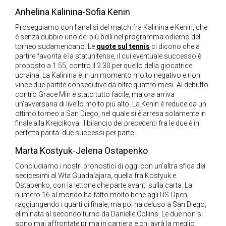
Anhelina Kalinina-Sofia Kenin
Proseguiamo con l’analisi del match fra Kalinina e Kenin, che
è senza dubbio uno dei più belli nel programma odierno del
torneo sudamericano. Le
quote sul tennis
ci dicono che a
partire favorita è la statunitense, il cui eventuale successo è
proposto a 1.55, contro il 2.30 per quello della giocatrice
ucraina. La Kalinina è in un momento molto negativo e non
vince due partite consecutive da oltre quattro mesi. Al debutto
contro Grace Min è stato tutto facile, ma ora arriva
un’avversaria di livello molto più alto. La Kenin è reduce da un
ottimo torneo a San Diego, nel quale si è arresa solamente in
finale alla Krejcikova. Il bilancio dei precedenti fra le due è in
perfetta parità: due successi per parte.
Marta Kostyuk-Jelena Ostapenko
Concludiamo i nostri pronostici di oggi con un’altra sfida dei
sedicesimi al Wta Guadalajara, quella fra Kostyuk e
Ostapenko, con la lettone che parte avanti sulla carta. La
numero 16 al mondo ha fatto molto bene agli US Open,
raggiungendo i quarti di finale, ma poi ha deluso a San Diego,
eliminata al secondo turno da Danielle Collins. Le due non si
sono mai affrontate prima in carriera e chi avrà la meglio