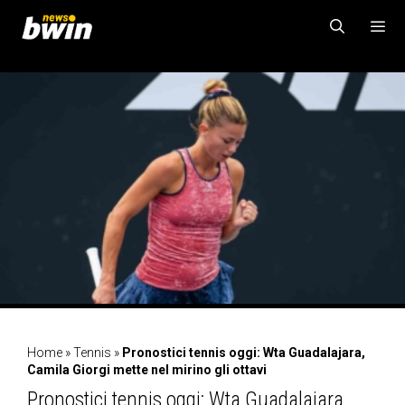
Vai
al
contenuto
MENU
Home
»
Tennis
»
Pronostici tennis oggi: Wta Guadalajara,
Camila Giorgi mette nel mirino gli ottavi
Pronostici tennis oggi: Wta Guadalajara,