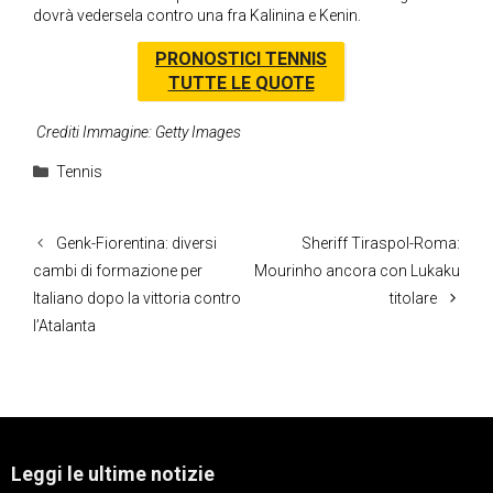
dovrà vedersela contro una fra Kalinina e Kenin.
PRONOSTICI TENNIS
TUTTE LE QUOTE
Crediti Immagine: Getty Images
Categorie
Tennis
Genk-Fiorentina: diversi
Sheriff Tiraspol-Roma:
cambi di formazione per
Mourinho ancora con Lukaku
Italiano dopo la vittoria contro
titolare
l’Atalanta
Leggi le ultime notizie