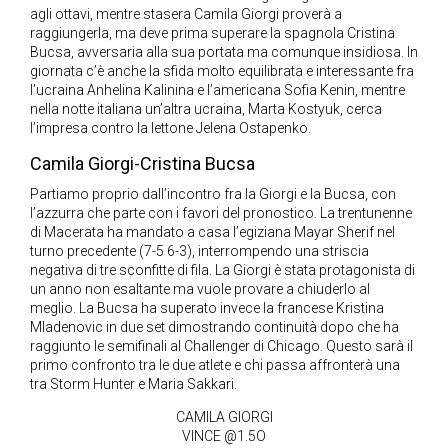
agli ottavi, mentre stasera Camila Giorgi proverà a
raggiungerla, ma deve prima superare la spagnola Cristina
Bucsa, avversaria alla sua portata ma comunque insidiosa. In
giornata c’è anche la sfida molto equilibrata e interessante fra
l’ucraina Anhelina Kalinina e l’americana Sofia Kenin, mentre
nella notte italiana un’altra ucraina, Marta Kostyuk, cerca
l’impresa contro la lettone Jelena Ostapenko.
Camila Giorgi-Cristina Bucsa
Partiamo proprio dall’incontro fra la Giorgi e la Bucsa, con
l’azzurra che parte con i favori del pronostico. La trentunenne
di Macerata ha mandato a casa l’egiziana Mayar Sherif nel
turno precedente (7-5 6-3), interrompendo una striscia
negativa di tre sconfitte di fila. La Giorgi è stata protagonista di
un anno non esaltante ma vuole provare a chiuderlo al
meglio. La Bucsa ha superato invece la francese Kristina
Mladenovic in due set dimostrando continuità dopo che ha
raggiunto le semifinali al Challenger di Chicago. Questo sarà il
primo confronto tra le due atlete e chi passa affronterà una
tra Storm Hunter e Maria Sakkari.
CAMILA GIORGI
VINCE @1.5O