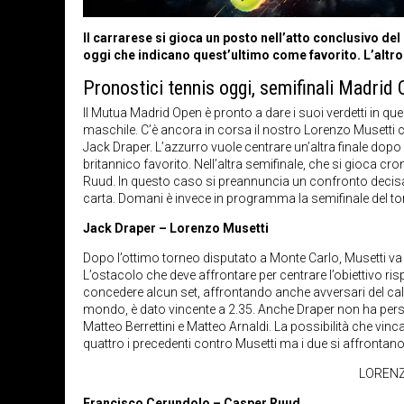
Il carrarese si gioca un posto nell’atto conclusivo del
oggi che indicano quest’ultimo come favorito. L’altro
Pronostici tennis oggi, semifinali Madrid
Il Mutua Madrid Open è pronto a dare i suoi verdetti in qu
maschile. C’è ancora in corsa il nostro Lorenzo Musetti c
Jack Draper. L’azzurro vuole centrare un’altra finale dopo 
britannico favorito. Nell’altra semifinale, che si gioca
Ruud. In questo caso si preannuncia un confronto decisame
carta. Domani è invece in programma la semifinale del
Jack Draper – Lorenzo Musetti
Dopo l’ottimo torneo disputato a Monte Carlo, Musetti v
L’ostacolo che deve affrontare per centrare l’obiettivo r
concedere alcun set, affrontando anche avversari del cali
mondo, è dato vincente a 2.35. Anche Draper non ha perso
Matteo Berrettini e Matteo Arnaldi. La possibilità che vinc
quattro i precedenti contro Musetti ma i due si affrontano 
LORENZ
Francisco Cerundolo – Casper Ruud