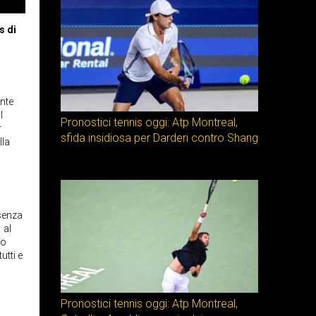
s di
onte
l
Pronostici tennis oggi: Atp Montreal,
r
sfida insidiosa per Darderi contro Shang
lla
 senza
 al
ro
utti e
Pronostici tennis oggi: Atp Montreal,