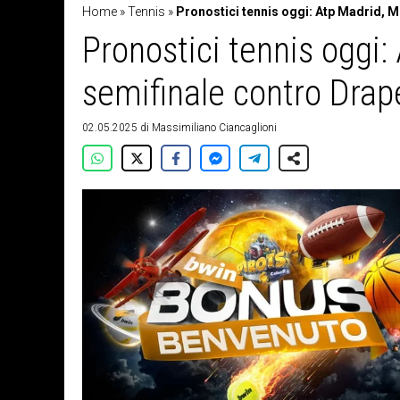
Home
»
Tennis
»
Pronostici tennis oggi: Atp Madrid, M
Pronostici tennis oggi:
semifinale contro Drap
02.05.2025
di
Massimiliano Ciancaglioni