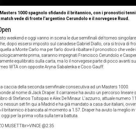
 Masters 1000 spagnolo sfidando il britannico, con i pronostici tenni
 match vede di fronte l’argentino Cerundolo e il norvegese Ruud.
 Open
esto weekend e oggi vanno in scena le due semifinali del torneo singolare
he, dopo essersi imposto sul canadese Gabriel Diallo, ora si trova di fr
quella a Monte Carlo ma per farlo dovrà ribaltare il pronostico che vede i
 cronologicamente prima, saranno impegnati Francisco Cerundolo e Caspe
nte equilibrato sulla carta, ma lo il norvegese parte di poco avanti su
 torneo WTA con opposte Aryna Sabalenka e Coco Gauff.
a a caccia della seconda semifinale consecutiva ad un Masters 1000.
isponde al nome di Jack Draper. Il carrarese ha avuto un percorso lineare
bro di Stefanos Tsitsipas e Alex De Minaur. L’azzurro, attuale numero 11
 nessun set fin qui a Madrid e ha già mandato a casa due italiani, ovve
a il britannico è bancata al momento a 1.57. Draper ha avuto la meglio in t
oggi per la prima volta sulla terra battuta.
O MUSETTIbr>VINCE @2.35