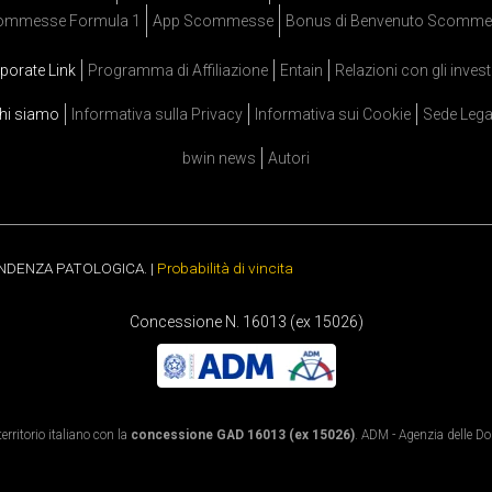
ommesse Formula 1
App Scommesse
Bonus di Benvenuto Scomme
porate Link
Programma di Affiliazione
Entain
Relazioni con gli invest
hi siamo
Informativa sulla Privacy
Informativa sui Cookie
Sede Lega
bwin news
Autori
ENDENZA PATOLOGICA. |
Probabilità di vincita
Concessione N. 16013 (ex 15026)
rritorio italiano con la
concessione GAD 16013 (ex 15026)
. ADM - Agenzia delle Dog