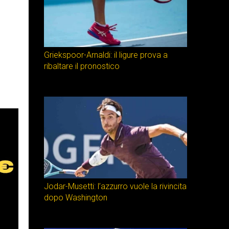
Griekspoor-Arnaldi: il ligure prova a
ribaltare il pronostico
Jodar-Musetti: l’azzurro vuole la rivincita
dopo Washington