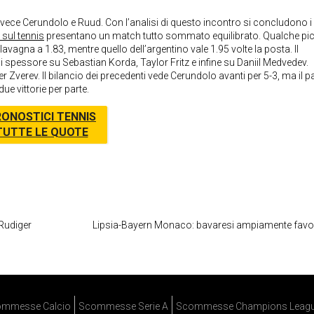
invece Cerundolo e Ruud. Con l’analisi di questo incontro si concludono i
ul tennis
presentano un match tutto sommato equilibrato. Qualche pi
avagna a 1.83, mentre quello dell’argentino vale 1.95 volte la posta. Il
i spessore su Sebastian Korda, Taylor Fritz e infine su Daniil Medvedev.
 Zverev. Il bilancio dei precedenti vede Cerundolo avanti per 5-3, ma il pa
ue vittorie per parte.
ONOSTICI TENNIS
TUTTE LE QUOTE
Rudiger
Lipsia-Bayern Monaco: bavaresi ampiamente favor
mmesse Calcio
Scommesse Serie A
Scommesse Champions Leag