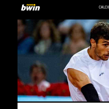
Vai
al
CALCI
contenuto