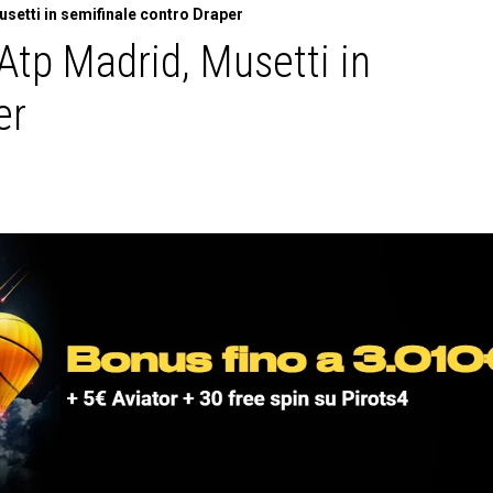
usetti in semifinale contro Draper
 Atp Madrid, Musetti in
er