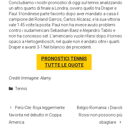
Concludiamo i nostri pronostici di oggi sul tennis analizzando
un altro quarto di finale a Londra, ovvero quello tra Draper e
Paul. Il londinese parte favorito dopo aver mandato a casa il
campione del Roland Garros, Carlos Alcaraz, e la sua vittoria
vale 1.45 volte la posta. Paul non ha invece avuto problemi
contro i sudamericani Sebastian Baez e Alejandro Tabilo e
non ha concesso set. L’americano vuole rifarsi dopo il torneo
opaco a Hertogenbosch, nel quale non è andato oltre i quarti.
Draper e avanti 3-1 Nel bilancio dei precedenti.
PRONOSTICI TENNIS
TUTTE LE QUOTE
Crediti Immagine: Alamy
Categorie
Tennis
Perù-Cile: Roja leggermente
Belgio-Romania: i Diavoli
favorita nel debutto in Coppa
Rossi non possono più
America
sbagliare