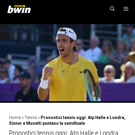
Vai
al
contenuto
MENU
Home
»
Tennis
»
Pronostici tennis oggi: Atp Halle e Londra,
Sinner e Musetti puntano la semifinale
Pronostici tennis oggi: Atp Halle e Londra,