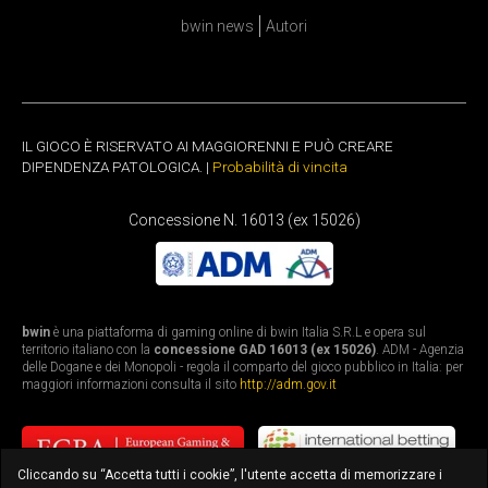
bwin news
Autori
IL GIOCO È RISERVATO AI MAGGIORENNI E PUÒ CREARE
DIPENDENZA PATOLOGICA. |
Probabilità di vincita
Concessione N. 16013 (ex 15026)
bwin
è una piattaforma di gaming online di bwin Italia S.R.L e opera sul
territorio italiano con la
concessione GAD 16013 (ex 15026)
. ADM - Agenzia
delle Dogane e dei Monopoli - regola il comparto del gioco pubblico in Italia: per
maggiori informazioni consulta il sito
http://adm.gov.it
Cliccando su “Accetta tutti i cookie”, l'utente accetta di memorizzare i