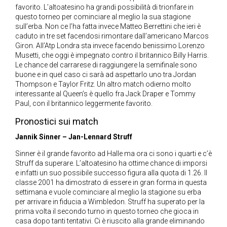
favorito. L’altoatesino ha grandi possibilità di trionfare in
questo torneo per cominciare al meglio la sua stagione
sull’erba. Non ce l’ha fatta invece Matteo Berrettini che ieri è
caduto in tre set facendosi rimontare dall’americano Marcos
Giron. All’Atp Londra sta invece facendo benissimo Lorenzo
Musetti, che oggi è impegnato contro il britannico Billy Harris.
Le chance del carrarese di raggiungere la semifinale sono
buone e in quel caso ci sarà ad aspettarlo uno tra Jordan
Thompson e Taylor Fritz. Un altro match odierno molto
interessante al Queen’s è quello fra Jack Draper e Tommy
Paul, con il britannico leggermente favorito.
Pronostici sui match
Jannik Sinner – Jan-Lennard Struff
Sinner è il grande favorito ad Halle ma ora ci sono i quarti e c’è
Struff da superare. L’altoatesino ha ottime chance di imporsi
e infatti un suo possibile successo figura alla quota di 1.26. Il
classe 2001 ha dimostrato di essere in gran forma in questa
settimana e vuole cominciare al meglio la stagione su erba
per arrivare in fiducia a Wimbledon. Struff ha superato per la
prima volta il secondo turno in questo torneo che gioca in
casa dopo tanti tentativi. Ci è riuscito alla grande eliminando