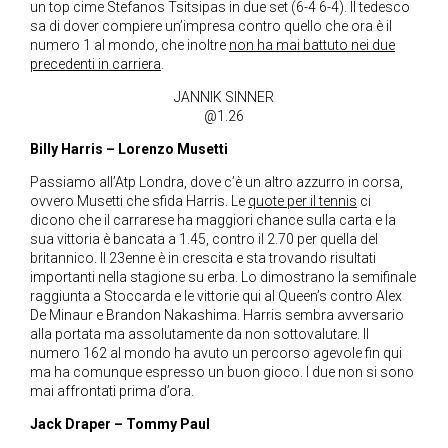
un top cime Stefanos Tsitsipas in due set (6-4 6-4). Il tedesco
sa di dover compiere un’impresa contro quello che ora è il
numero 1 al mondo, che inoltre
non ha mai battuto nei due
precedenti in carriera
.
JANNIK SINNER
@1.26
Billy Harris – Lorenzo Musetti
Passiamo all’Atp Londra, dove c’è un altro azzurro in corsa,
ovvero Musetti che sfida Harris. Le
quote per il tennis
ci
dicono che il carrarese ha maggiori chance sulla carta e la
sua vittoria è bancata a 1.45, contro il 2.70 per quella del
britannico. Il 23enne è in crescita e sta trovando risultati
importanti nella stagione su erba. Lo dimostrano la semifinale
raggiunta a Stoccarda e le vittorie qui al Queen’s contro Alex
De Minaur e Brandon Nakashima. Harris sembra avversario
alla portata ma assolutamente da non sottovalutare. Il
numero 162 al mondo ha avuto un percorso agevole fin qui
ma ha comunque espresso un buon gioco. I due non si sono
mai affrontati prima d’ora.
Jack Draper – Tommy Paul