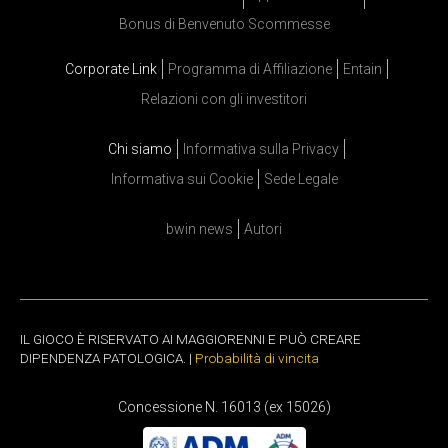
Bonus di Benvenuto Scommesse
Corporate Link
Programma di Affiliazione
Entain
Relazioni con gli investitori
Chi siamo
Informativa sulla Privacy
Informativa sui Cookie
Sede Legale
bwin news
Autori
IL GIOCO È RISERVATO AI MAGGIORENNI E PUÒ CREARE
DIPENDENZA PATOLOGICA. |
Probabilità di vincita
Concessione N. 16013 (ex 15026)