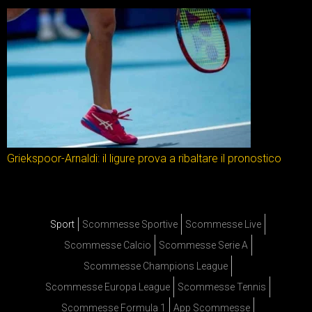
Griekspoor-Arnaldi: il ligure prova a ribaltare il pronostico
Sport
Scommesse Sportive
Scommesse Live
Scommesse Calcio
Scommesse Serie A
Scommesse Champions League
Scommesse Europa League
Scommesse Tennis
Scommesse Formula 1
App Scommesse