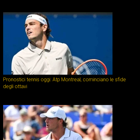
Pronostici tennis oggi: Atp Montreal, cominciano le sfide
degli ottavi