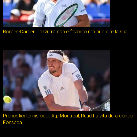
Borges-Darderi: l’azzurro non è favorito ma può dire la sua
Pronostici tennis oggi: Atp Montreal, Ruud ha vita dura contro
Fonseca