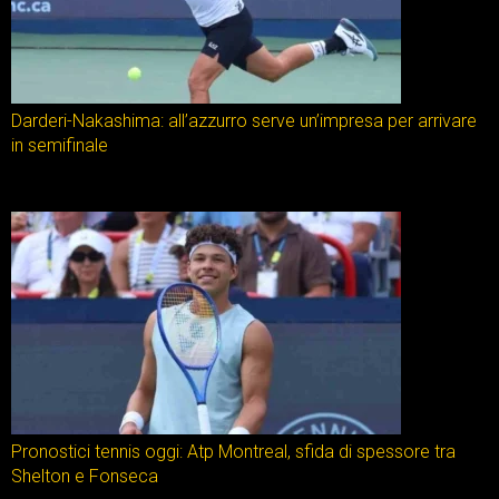
Darderi-Nakashima: all’azzurro serve un’impresa per arrivare
in semifinale
Pronostici tennis oggi: Atp Montreal, sfida di spessore tra
Shelton e Fonseca