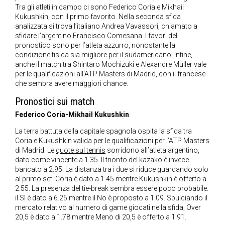
Tra gli atleti in campo ci sono Federico Coria e Mikhail
Kukushkin, con il primo favorito. Nella seconda sfida
analizzata si trova l’italiano Andrea Vavassori, chiamato a
sfidare l’argentino Francisco Comesana. I favori del
pronostico sono per l’atleta azzurro, nonostante la
condizione fisica sia migliore per il sudamericano. Infine,
anche il match tra Shintaro Mochizuki e Alexandre Muller vale
per le qualificazioni all’ATP Masters di Madrid, con il francese
che sembra avere maggiori chance.
Pronostici sui match
Federico Coria-Mikhail Kukushkin
La terra battuta della capitale spagnola ospita la sfida tra
Coria e Kukushkin valida per le qualificazioni per l’ATP Masters
di Madrid. Le
quote sul tennis
sorridono all’atleta argentino,
dato come vincente a 1.35. Il trionfo del kazako è invece
bancato a 2.95. La distanza tra i due si riduce guardando solo
al primo set: Coria è dato a 1.45 mentre Kukushkin è offerto a
2.55. La presenza del tie-break sembra essere poco probabile:
il Sì è dato a 6.25 mentre il No è proposto a 1.09. Spulciando il
mercato relativo al numero di game giocati nella sfida, Over
20,5 è dato a 1.78 mentre Meno di 20,5 è offerto a 1.91.