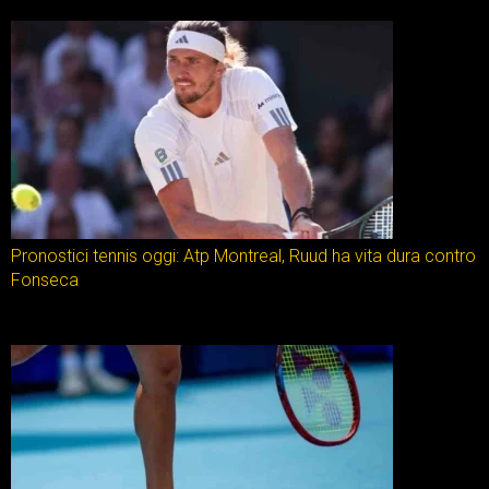
Pronostici tennis oggi: Atp Montreal, Ruud ha vita dura contro
Fonseca