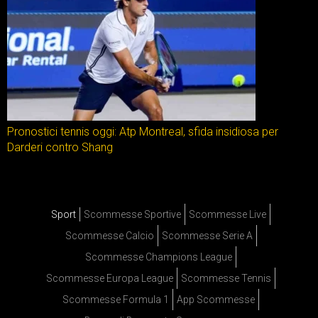
Pronostici tennis oggi: Atp Montreal, sfida insidiosa per
Darderi contro Shang
Sport
Scommesse Sportive
Scommesse Live
Scommesse Calcio
Scommesse Serie A
Scommesse Champions League
Scommesse Europa League
Scommesse Tennis
Scommesse Formula 1
App Scommesse