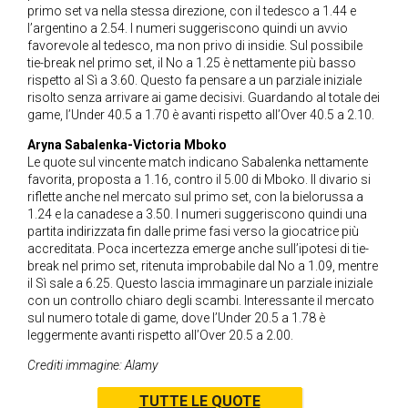
primo set va nella stessa direzione, con il tedesco a 1.44 e
l’argentino a 2.54. I numeri suggeriscono quindi un avvio
favorevole al tedesco, ma non privo di insidie. Sul possibile
tie-break nel primo set, il No a 1.25 è nettamente più basso
rispetto al Sì a 3.60. Questo fa pensare a un parziale iniziale
risolto senza arrivare ai game decisivi. Guardando al totale dei
game, l’Under 40.5 a 1.70 è avanti rispetto all’Over 40.5 a 2.10.
Aryna Sabalenka-Victoria Mboko
Le quote sul vincente match indicano Sabalenka nettamente
favorita, proposta a 1.16, contro il 5.00 di Mboko. Il divario si
riflette anche nel mercato sul primo set, con la bielorussa a
1.24 e la canadese a 3.50. I numeri suggeriscono quindi una
partita indirizzata fin dalle prime fasi verso la giocatrice più
accreditata. Poca incertezza emerge anche sull’ipotesi di tie-
break nel primo set, ritenuta improbabile dal No a 1.09, mentre
il Sì sale a 6.25. Questo lascia immaginare un parziale iniziale
con un controllo chiaro degli scambi. Interessante il mercato
sul numero totale di game, dove l’Under 20.5 a 1.78 è
leggermente avanti rispetto all’Over 20.5 a 2.00.
Crediti immagine: Alamy
TUTTE LE QUOTE