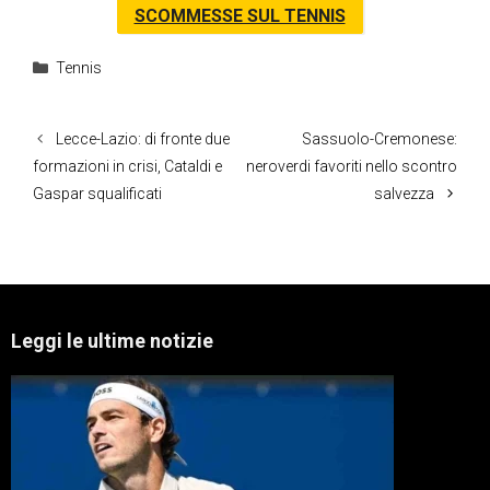
SCOMMESSE SUL TENNIS
Categorie
Tennis
Lecce-Lazio: di fronte due
Sassuolo-Cremonese:
formazioni in crisi, Cataldi e
neroverdi favoriti nello scontro
Gaspar squalificati
salvezza
Leggi le ultime notizie