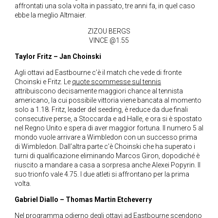
affrontati una sola volta in passato, tre anni fa, in quel caso
ebbe la meglio Altmaier.
ZIZOU BERGS
VINCE @1.55
Taylor Fritz – Jan Choinski
Agli ottavi ad Eastbourne c’è il match che vede di fronte
Choinski e Fritz.
Le
quote scommesse sul tennis
attribuiscono decisamente maggiori chance al tennista
americano, la cui possibile vittoria viene bancata al momento
solo a 1.18. Fritz, leader del seeding, è reduce da due finali
consecutive perse, a Stoccarda e ad Halle, e ora si è spostato
nel Regno Unito e spera di aver maggior fortuna. Il numero 5 al
mondo vuole arrivare a Wimbledon con un successo prima
di Wimbledon. Dall’altra parte c’è Choinski che ha superato i
turni di qualificazione eliminando Marcos Giron, dopodiché è
riuscito a mandare a casa a sorpresa anche Alexei Popyrin. Il
suo trionfo vale 4.75. I due atleti si affrontano per la prima
volta.
Gabriel Diallo – Thomas Martin Etcheverry
Nel programma odierno degli ottavi ad Eastbourne scendono