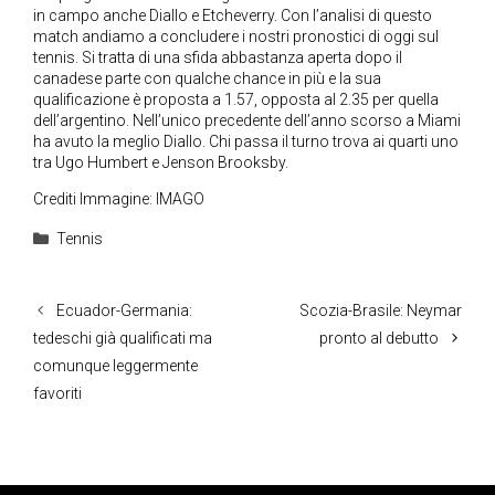
in campo anche Diallo e Etcheverry. Con l’analisi di questo
match andiamo a concludere i nostri pronostici di oggi sul
tennis. Si tratta di una sfida abbastanza aperta dopo il
canadese parte con qualche chance in più e la sua
qualificazione è proposta a 1.57, opposta al 2.35 per quella
dell’argentino. Nell’unico precedente dell’anno scorso a Miami
ha avuto la meglio Diallo. Chi passa il turno trova ai quarti uno
tra Ugo Humbert e Jenson Brooksby.
Crediti Immagine: IMAGO
Categorie
Tennis
Ecuador-Germania:
Scozia-Brasile: Neymar
tedeschi già qualificati ma
pronto al debutto
comunque leggermente
favoriti