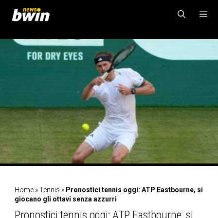
Vai
al
contenuto
MENU
Home
»
Tennis
»
Pronostici tennis oggi: ATP Eastbourne, si
giocano gli ottavi senza azzurri
Pronostici tennis oggi: ATP Eastbourne, si