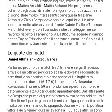
Per quanto riguarda il torneo inglese, invece, ieri sono usciti di
scena Matteo Arnaldi e Mattia Bellucci. Nel programma
odierno degli ottavi di finale non figurano dunque azzurri, ma
ci sono sfide molto interessanti come quella fra Daniel
Altmaier e Zizou Bergs, dove prevale l’equilibrio. Un altro
incontro molto atteso vede di fronte Gabriel Diallo e Thomas
Martin Etcheverry con il canadese che parte leggermente
favorito rispetto all’argentino. A Eastbourne scende in campo
anche Taylor Fritz che sfida il padrone di casa Jan Choinski. Il
pronostico è ovviamente tutto dalla parte dell’americano.
Le quote dei match
Daniel Altmaier – Zizou Bergs
Partiamo proprio dal match fra Altmaier e Bergs. Il tedesco
arriva da un ottimo percorso ad Halle dove ha raggiunto le
semifinali e ha cominciato bene anche qui in Inghilterra
superando in due set (6-4 7-6) l’americano Aleksandar
Kovacevic. Il numero 59 al mondo non è però favorito ed è
dato vincente a 2.40 per questo appuntamento. Dall’altra parte
c’è Bergs che prima di questo torneo aveva perso addirittura 6
delle ultime 7 partite giocate. Il tennista belga qui è partito però
molto bene eliminando lo spagnolo Jaume Munar. L’ipotetica
vittoria del 27enne figura in lavagna a 1.55. I due atleti si sono