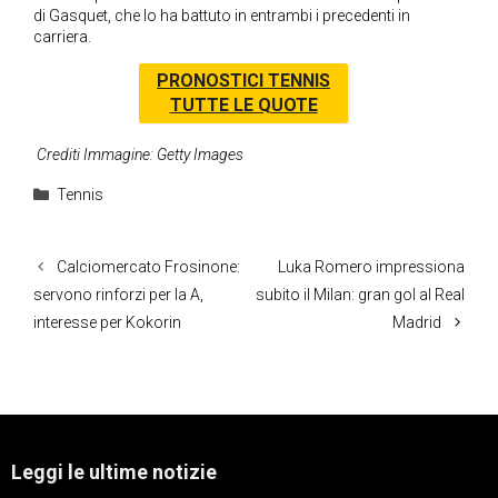
di Gasquet, che lo ha battuto in entrambi i precedenti in
carriera.
PRONOSTICI TENNIS
TUTTE LE QUOTE
Crediti Immagine: Getty Images
Categorie
Tennis
Calciomercato Frosinone:
Luka Romero impressiona
servono rinforzi per la A,
subito il Milan: gran gol al Real
interesse per Kokorin
Madrid
Leggi le ultime notizie