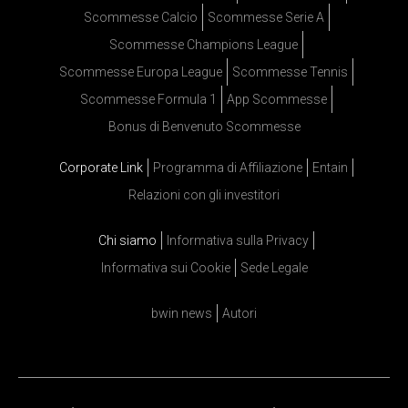
Scommesse Calcio
Scommesse Serie A
Scommesse Champions League
Scommesse Europa League
Scommesse Tennis
Scommesse Formula 1
App Scommesse
Bonus di Benvenuto Scommesse
Corporate Link
Programma di Affiliazione
Entain
Relazioni con gli investitori
Chi siamo
Informativa sulla Privacy
Informativa sui Cookie
Sede Legale
bwin news
Autori