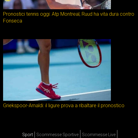
Pronostici tennis oggi: Atp Montreal, Ruud ha vita dura contro
Fonseca
Griekspoor-Arnaldi: il ligure prova a ribaltare il pronostico
Sport
Scommesse Sportive
Scommesse Live