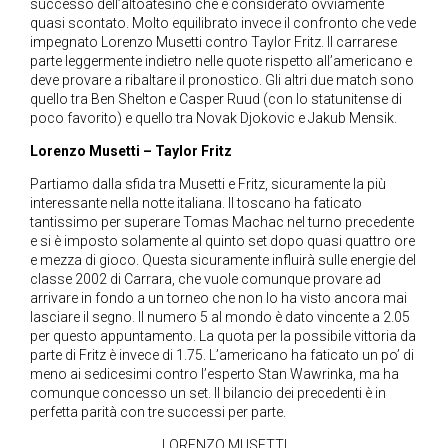
successo dell’altoatesino che è considerato ovviamente
quasi scontato. Molto equilibrato invece il confronto che vede
impegnato Lorenzo Musetti contro Taylor Fritz. Il carrarese
parte leggermente indietro nelle quote rispetto all’americano e
deve provare a ribaltare il pronostico. Gli altri due match sono
quello tra Ben Shelton e Casper Ruud (con lo statunitense di
poco favorito) e quello tra Novak Djokovic e Jakub Mensik.
Lorenzo Musetti – Taylor Fritz
Partiamo dalla sfida tra Musetti e Fritz, sicuramente la più
interessante nella notte italiana. Il toscano ha faticato
tantissimo per superare Tomas Machac nel turno precedente
e si è imposto solamente al quinto set dopo quasi quattro ore
e mezza di gioco. Questa sicuramente influirà sulle energie del
classe 2002 di Carrara, che vuole comunque provare ad
arrivare in fondo a un torneo che non lo ha visto ancora mai
lasciare il segno. Il numero 5 al mondo è dato vincente a 2.05
per questo appuntamento. La quota per la possibile vittoria da
parte di Fritz è invece di 1.75. L’americano ha faticato un po’ di
meno ai sedicesimi contro l’esperto Stan Wawrinka, ma ha
comunque concesso un set. Il bilancio dei precedenti è in
perfetta parità con tre successi per parte.
LORENZO MUSETTI