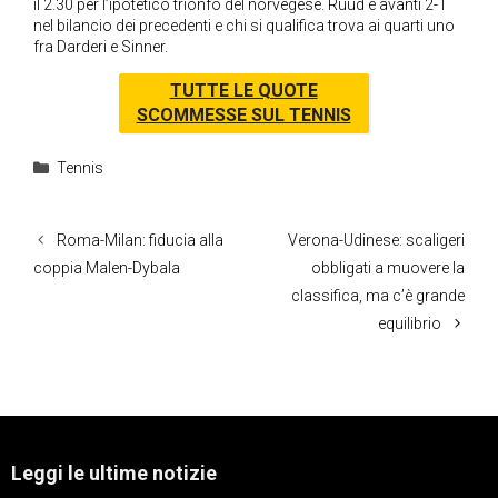
il 2.30 per l’ipotetico trionfo del norvegese. Ruud è avanti 2-1
nel bilancio dei precedenti e chi si qualifica trova ai quarti uno
fra Darderi e Sinner.
TUTTE LE QUOTE
SCOMMESSE SUL TENNIS
Categorie
Tennis
Roma-Milan: fiducia alla
Verona-Udinese: scaligeri
coppia Malen-Dybala
obbligati a muovere la
classifica, ma c’è grande
equilibrio
Leggi le ultime notizie