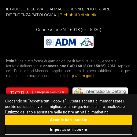
IL GIOCO È RISERVATO AI MAGGIORENNI E PUÒ CREARE
DIPENDENZA PATOLOGICA. |
Probabilità di vincita
Concessione N. 16013 (ex 15026)
bwin
è una piattaforma di gaming online di bwin Italia S.R.L e opera sul
territorio italiano con la
concessione GAD 16013 (ex 15026)
. ADM - Agenzia
delle Dogane e dei Monopoli - regola il comparto del gioco pubblico in Italia: per
maggiori informazioni consulta il sito
http://adm.gov.it
Cliccando su “Accetta tutti i cookie”, l'utente accetta di memorizzare i
cookie sul dispositivo per migliorare la navigazione del sito, analizzare
l'utilizzo del sito e assistere nelle nostre attività di marketing.
Accetta tutti i cookie
bonus fino a 3.010€
scarica l'app
Impostazioni cookie