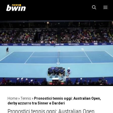
Vai
al
contenuto
MENU
Home
»
Tennis
»
Pronostici tennis oggi: Australian Open,
derby azzurro tra Sinner e Darderi
Pronostici tennis oggi: Australian Open,