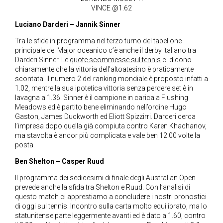
VINCE @1.62
Luciano Darderi – Jannik Sinner
Tra le sfide in programma nel terzo turno del tabellone
principale del Major oceanico c’è anche il derby italiano tra
Darderi Sinner.
Le
quote scommesse sul tennis
ci dicono
chiaramente che la vittoria dell’altoatesino è praticamente
scontata. Il numero 2 del ranking mondiale è proposto infatti a
1.02, mentre la sua ipotetica vittoria senza perdere set è in
lavagna a 1.36. Sinner è il campione in carica a Flushing
Meadows ed è partito bene eliminando nell’ordine Hugo
Gaston, James Duckworth ed Eliott Spizzirri. Darderi cerca
l’impresa dopo quella già compiuta contro Karen Khachanov,
ma stavolta è ancor più complicata e vale ben 12.00 volte la
posta.
Ben Shelton – Casper Ruud
Il programma dei sedicesimi di finale degli Australian Open
prevede anche la sfida tra Shelton e Ruud.
Con l’analisi di
questo match ci apprestiamo a concludere i nostri pronostici
di oggi sul tennis. Incontro sulla carta molto equilibrato, ma lo
statunitense parte leggermente avanti ed è dato a 1.60, contro