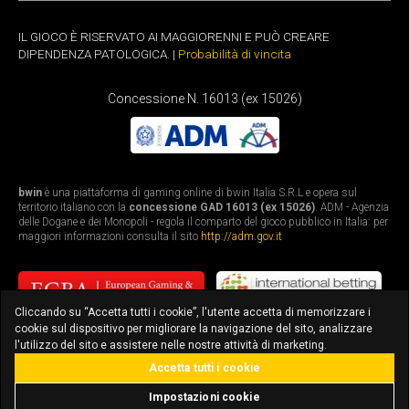
IL GIOCO È RISERVATO AI MAGGIORENNI E PUÒ CREARE
DIPENDENZA PATOLOGICA. |
Probabilità di vincita
Concessione N. 16013 (ex 15026)
bwin
è una piattaforma di gaming online di bwin Italia S.R.L e opera sul
territorio italiano con la
concessione GAD 16013 (ex 15026)
. ADM - Agenzia
delle Dogane e dei Monopoli - regola il comparto del gioco pubblico in Italia: per
maggiori informazioni consulta il sito
http://adm.gov.it
Cliccando su “Accetta tutti i cookie”, l'utente accetta di memorizzare i
cookie sul dispositivo per migliorare la navigazione del sito, analizzare
l'utilizzo del sito e assistere nelle nostre attività di marketing.
Accetta tutti i cookie
bonus fino a 3.010€
scarica l'app
Impostazioni cookie