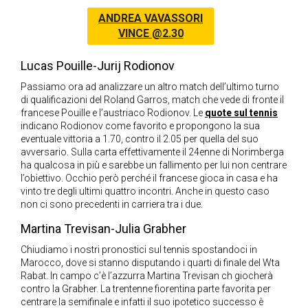
ANDREA VAVASSORI
VINCE @2.30
Lucas Pouille-Jurij Rodionov
Passiamo ora ad analizzare un altro match dell’ultimo turno
di qualificazioni del Roland Garros, match che vede di fronte il
francese Pouille e l’austriaco Rodionov. Le
quote sul tennis
indicano Rodionov come favorito e propongono la sua
eventuale vittoria a 1.70, contro il 2.05 per quella del suo
avversario. Sulla carta effettivamente il 24enne di Norimberga
ha qualcosa in più e sarebbe un fallimento per lui non centrare
l’obiettivo. Occhio però perché il francese gioca in casa e ha
vinto tre degli ultimi quattro incontri. Anche in questo caso
non ci sono precedenti in carriera tra i due.
Martina Trevisan-Julia Grabher
Chiudiamo i nostri pronostici sul tennis spostandoci in
Marocco, dove si stanno disputando i quarti di finale del Wta
Rabat. In campo c’è l’azzurra Martina Trevisan ch giocherà
contro la Grabher. La trentenne fiorentina parte favorita per
centrare la semifinale e infatti il suo ipotetico successo è