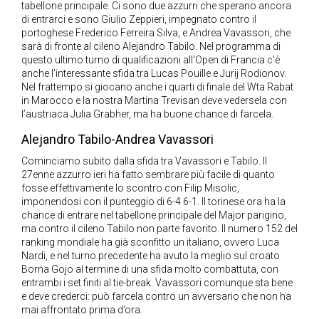
tabellone principale. Ci sono due azzurri che sperano ancora
di entrarci e sono Giulio Zeppieri, impegnato contro il
portoghese Frederico Ferreira Silva, e Andrea Vavassori, che
sarà di fronte al cileno Alejandro Tabilo. Nel programma di
questo ultimo turno di qualificazioni all’Open di Francia c’è
anche l’interessante sfida tra Lucas Pouille e Jurij Rodionov.
Nel frattempo si giocano anche i quarti di finale del Wta Rabat
in Marocco e la nostra Martina Trevisan deve vedersela con
l’austriaca Julia Grabher, ma ha buone chance di farcela.
Alejandro Tabilo-Andrea Vavassori
Cominciamo subito dalla sfida tra Vavassori e Tabilo. Il
27enne azzurro ieri ha fatto sembrare più facile di quanto
fosse effettivamente lo scontro con Filip Misolic,
imponendosi con il punteggio di 6-4 6-1. Il torinese ora ha la
chance di entrare nel tabellone principale del Major parigino,
ma contro il cileno Tabilo non parte favorito. Il numero 152 del
ranking mondiale ha già sconfitto un italiano, ovvero Luca
Nardi, e nel turno precedente ha avuto la meglio sul croato
Borna Gojo al termine di una sfida molto combattuta, con
entrambi i set finiti al tie-break. Vavassori comunque sta bene
e deve crederci: può farcela contro un avversario che non ha
mai affrontato prima d’ora.