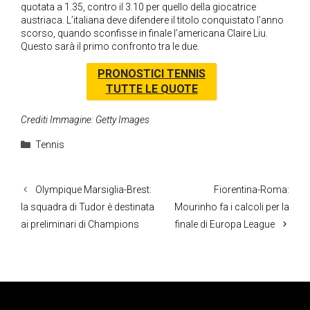
quotata a 1.35, contro il 3.10 per quello della giocatrice
austriaca. L’italiana deve difendere il titolo conquistato l’anno
scorso, quando sconfisse in finale l’americana Claire Liu.
Questo sarà il primo confronto tra le due.
PRONOSTICI TENNIS
TUTTE LE QUOTE
Crediti Immagine: Getty Images
Categorie
Tennis
Olympique Marsiglia-Brest:
Fiorentina-Roma:
la squadra di Tudor è destinata
Mourinho fa i calcoli per la
ai preliminari di Champions
finale di Europa League