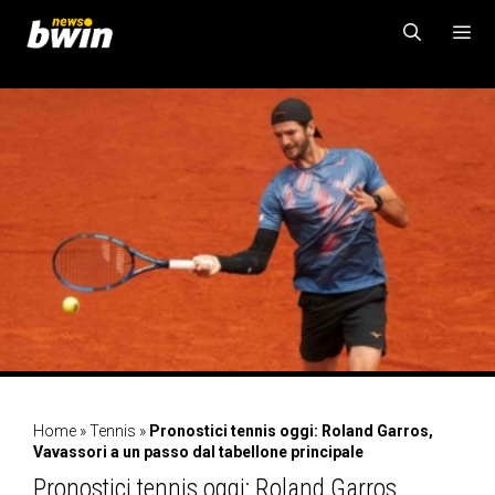
Vai
al
contenuto
MENU
Home
»
Tennis
»
Pronostici tennis oggi: Roland Garros,
Vavassori a un passo dal tabellone principale
Pronostici tennis oggi: Roland Garros,