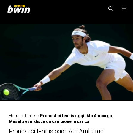
Vai
al
contenuto
MENU
Home
»
Tennis
»
Pronostici tennis oggi: Atp Amburgo,
Musetti esordisce da campione in carica
Pronostici tennis oggi: Atp Amburgo,