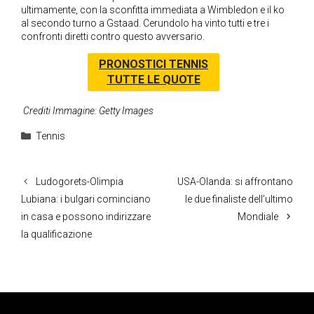
ultimamente, con la sconfitta immediata a Wimbledon e il ko
al secondo turno a Gstaad. Cerundolo ha vinto tutti e tre i
confronti diretti contro questo avversario.
PRONOSTICI TENNIS
TUTTE LE QUOTE
Crediti Immagine: Getty Images
Categorie
Tennis
Ludogorets-Olimpia
USA-Olanda: si affrontano
Lubiana: i bulgari cominciano
le due finaliste dell’ultimo
in casa e possono indirizzare
Mondiale
la qualificazione