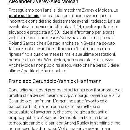
Alexander Zverev-Alex Molcan
Proseguiamo con l’analisi del match tra Zverev e Molcan. Le
quote sul tennis
sono abbastanza indicative per questo
incontro e considerano decisamente avanti il tedesco. La sua
eventuale vittoria viene infatti data a 1.14, mentre quella dello
slovacco è proposta a 5.50. I due si affrontano per la terza
volta in meno di due mesi e Zverev ha avuto la meglio sia al
Roland Garros che a Bastad, anche se in Svezia ha dovuto
faticare molto per imporsi. Il numero 19 al mondo era in
ripresa fino a qualche mese fa ma le sue ultime prestazioni,
considerato anche Wimbledon, non sono state all’altezza.
Anche Molcan non può dirsi al top, visto che ha perso 6 delle
ultime 7 partite che ha disputato.
Francisco Cerundolo-Yannick Hanfmann
Concludiamo i nostri pronostici sul tennis con il pronostico di
un’altra sfida dei sedicesimi all’Atp Amburgo, ovvero quella tra
Cerundolo e Hanfmann. L’argentino parte favorito ed è
bancato a 1.53, ma non può di certo permettersi di
sottovalutare l’avversario, che peraltro gioca davanti al
proprio pubblico. A Bastad Cerundolo ha fatto un buon
torneo, giocando alla pari con Andrej Rublev in semifinale, ma
non riuscendo ad imporsi. Molto male invece Hanfmann