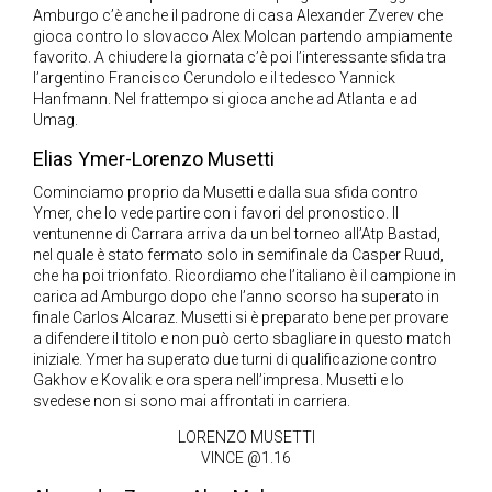
Amburgo c’è anche il padrone di casa Alexander Zverev che
gioca contro lo slovacco Alex Molcan partendo ampiamente
favorito. A chiudere la giornata c’è poi l’interessante sfida tra
l’argentino Francisco Cerundolo e il tedesco Yannick
Hanfmann. Nel frattempo si gioca anche ad Atlanta e ad
Umag.
Elias Ymer-Lorenzo Musetti
Cominciamo proprio da Musetti e dalla sua sfida contro
Ymer, che lo vede partire con i favori del pronostico. Il
ventunenne di Carrara arriva da un bel torneo all’Atp Bastad,
nel quale è stato fermato solo in semifinale da Casper Ruud,
che ha poi trionfato. Ricordiamo che l’italiano è il campione in
carica ad Amburgo dopo che l’anno scorso ha superato in
finale Carlos Alcaraz. Musetti si è preparato bene per provare
a difendere il titolo e non può certo sbagliare in questo match
iniziale. Ymer ha superato due turni di qualificazione contro
Gakhov e Kovalik e ora spera nell’impresa. Musetti e lo
svedese non si sono mai affrontati in carriera.
LORENZO MUSETTI
VINCE @1.16