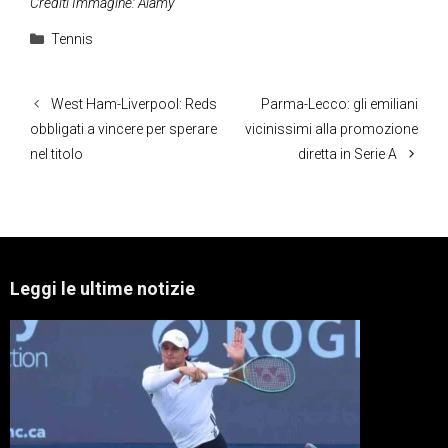
Crediti Immagine: Alamy
Categorie
Tennis
West Ham-Liverpool: Reds
Parma-Lecco: gli emiliani
obbligati a vincere per sperare
vicinissimi alla promozione
nel titolo
diretta in Serie A
Leggi le ultime notizie