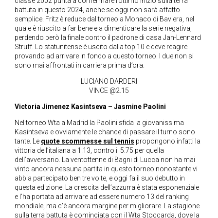
classe 2002 punta a confermare l’ottimo inizio sulla terra
battuta in questo 2024, anche se oggi non sarà affatto
semplice. Fritz è reduce dal torneo a Monaco di Baviera, nel
quale è riuscito a far bene e a dimenticare la serie negativa,
perdendo però la finale contro il padrone di casa Jan-Lennard
Struff. Lo statunitense è uscito dalla top 10 e deve reagire
provando ad arrivare in fondo a questo torneo. I due non si
sono mai affrontati in carriera prima d’ora.
LUCIANO DARDERI
VINCE @2.15
Victoria Jimenez Kasintseva – Jasmine Paolini
Nel torneo Wta a Madrid la Paolini sfida la giovanissima
Kasintseva e ovviamente le chance di passare il turno sono
tante. Le
quote scommesse sul tennis
propongono infatti la
vittoria dell’italiana a 1.13, contro il 5.75 per quella
dell’avversario. La ventottenne di Bagni di Lucca non ha mai
vinto ancora nessuna partita in questo torneo nonostante vi
abbia partecipato ben tre volte, e oggi fa il suo debutto in
questa edizione. La crescita dell’azzurra è stata esponenziale
e l’ha portata ad arrivare ad essere numero 13 del ranking
mondiale, ma c’è ancora margine per migliorare. La stagione
sulla terra battuta è cominciata con il Wta Stoccarda, dove la