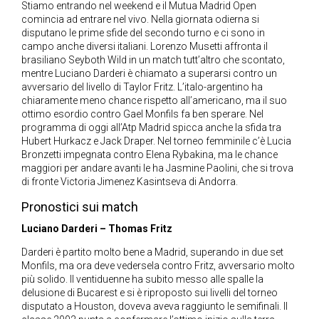
Stiamo entrando nel weekend e il Mutua Madrid Open
comincia ad entrare nel vivo. Nella giornata odierna si
disputano le prime sfide del secondo turno e ci sono in
campo anche diversi italiani. Lorenzo Musetti affronta il
brasiliano Seyboth Wild in un match tutt’altro che scontato,
mentre Luciano Darderi è chiamato a superarsi contro un
avversario del livello di Taylor Fritz. L’italo-argentino ha
chiaramente meno chance rispetto all’americano, ma il suo
ottimo esordio contro Gael Monfils fa ben sperare. Nel
programma di oggi all’Atp Madrid spicca anche la sfida tra
Hubert Hurkacz e Jack Draper. Nel torneo femminile c’è Lucia
Bronzetti impegnata contro Elena Rybakina, ma le chance
maggiori per andare avanti le ha Jasmine Paolini, che si trova
di fronte Victoria Jimenez Kasintseva di Andorra.
Pronostici sui match
Luciano Darderi – Thomas Fritz
Darderi è partito molto bene a Madrid, superando in due set
Monfils, ma ora deve vedersela contro Fritz, avversario molto
più solido. Il ventiduenne ha subito messo alle spalle la
delusione di Bucarest e si è riproposto sui livelli del torneo
disputato a Houston, doveva aveva raggiunto le semifinali. Il