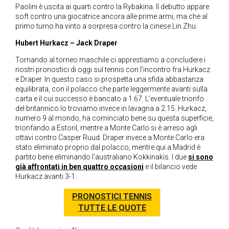
Paolini è uscita ai quarti contro la Rybakina. Il debutto appare
soft contro una giocatrice ancora alle prime armi, ma che al
primo turno ha vinto a sorpresa contro la cinese Lin Zhu.
Hubert Hurkacz – Jack Draper
Tornando al torneo maschile ci apprestiamo a concludere i
nostri pronostici di oggi sul tennis con l’incontro fra Hurkacz
e Draper. In questo caso si prospetta una sfida abbastanza
equilibrata, con il polacco che parte leggermente avanti sulla
carta e il cui successo è bancato a 1.67. L’eventuale trionfo
del britannico lo troviamo invece in lavagna a 2.15. Hurkacz,
numero 9 al mondo, ha cominciato bene su questa superficie,
trionfando a Estoril, mentre a Monte Carlo si è arreso agli
ottavi contro Casper Ruud. Draper invece a Monte Carlo era
stato eliminato proprio dal polacco, mentre qui a Madrid è
partito bene eliminando l’australiano Kokkinakis. I due
si sono
già affrontati in ben quattro occasioni
e il bilancio vede
Hurkacz avanti 3-1.
PRONOSTICI TENNIS
TUTTE LE QUOTE