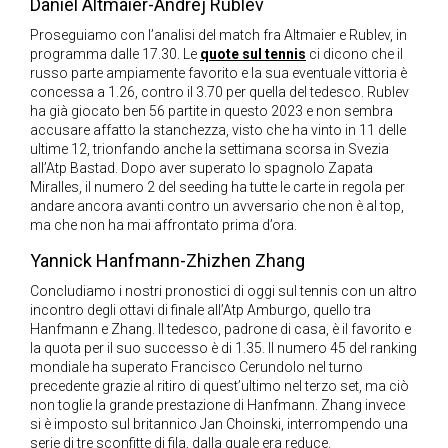
Daniel Altmaier-Andrej Rublev
Proseguiamo con l’analisi del match fra Altmaier e Rublev, in
programma dalle 17.30. Le
quote sul tennis
ci dicono che il
russo parte ampiamente favorito e la sua eventuale vittoria è
concessa a 1.26, contro il 3.70 per quella del tedesco. Rublev
ha già giocato ben 56 partite in questo 2023 e non sembra
accusare affatto la stanchezza, visto che ha vinto in 11 delle
ultime 12, trionfando anche la settimana scorsa in Svezia
all’Atp Bastad. Dopo aver superato lo spagnolo Zapata
Miralles, il numero 2 del seeding ha tutte le carte in regola per
andare ancora avanti contro un avversario che non è al top,
ma che non ha mai affrontato prima d’ora.
Yannick Hanfmann-Zhizhen Zhang
Concludiamo i nostri pronostici di oggi sul tennis con un altro
incontro degli ottavi di finale all’Atp Amburgo, quello tra
Hanfmann e Zhang. Il tedesco, padrone di casa, è il favorito e
la quota per il suo successo è di 1.35. Il numero 45 del ranking
mondiale ha superato Francisco Cerundolo nel turno
precedente grazie al ritiro di quest’ultimo nel terzo set, ma ciò
non toglie la grande prestazione di Hanfmann. Zhang invece
si è imposto sul britannico Jan Choinski, interrompendo una
serie di tre sconfitte di fila, dalla quale era reduce.