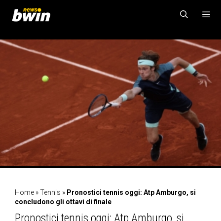
Vai
al
contenuto
MENU
Home
»
Tennis
»
Pronostici tennis oggi: Atp Amburgo, si
concludono gli ottavi di finale
Pronostici tennis oggi: Atp Amburgo, si