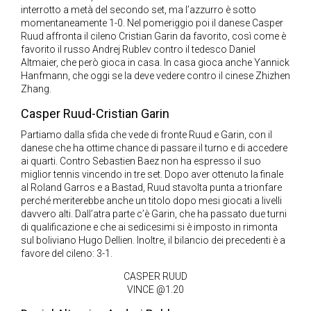
interrotto a metà del secondo set, ma l’azzurro è sotto
momentaneamente 1-0. Nel pomeriggio poi il danese Casper
Ruud affronta il cileno Cristian Garin da favorito, così come è
favorito il russo Andrej Rublev contro il tedesco Daniel
Altmaier, che però gioca in casa. In casa gioca anche Yannick
Hanfmann, che oggi se la deve vedere contro il cinese Zhizhen
Zhang.
Casper Ruud-Cristian Garin
Partiamo dalla sfida che vede di fronte Ruud e Garin, con il
danese che ha ottime chance di passare il turno e di accedere
ai quarti. Contro Sebastien Baez non ha espresso il suo
miglior tennis vincendo in tre set. Dopo aver ottenuto la finale
al Roland Garros e a Bastad, Ruud stavolta punta a trionfare
perché meriterebbe anche un titolo dopo mesi giocati a livelli
davvero alti. Dall’atra parte c’è Garin, che ha passato due turni
di qualificazione e che ai sedicesimi si è imposto in rimonta
sul boliviano Hugo Dellien. Inoltre, il bilancio dei precedenti è a
favore del cileno: 3-1.
CASPER RUUD
VINCE @1.20