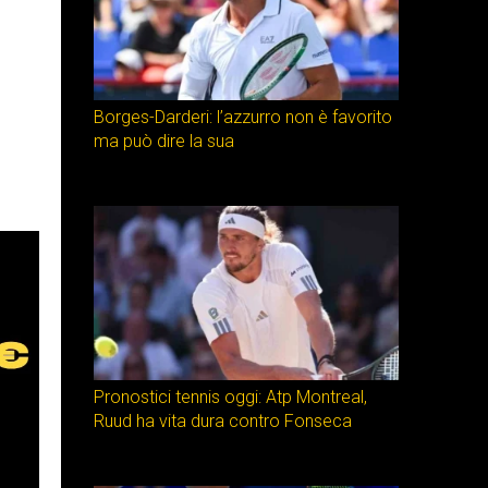
Borges-Darderi: l’azzurro non è favorito
ma può dire la sua
Pronostici tennis oggi: Atp Montreal,
Ruud ha vita dura contro Fonseca