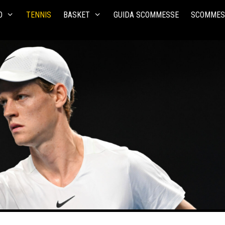
O
TENNIS
BASKET
GUIDA SCOMMESSE
SCOMMES