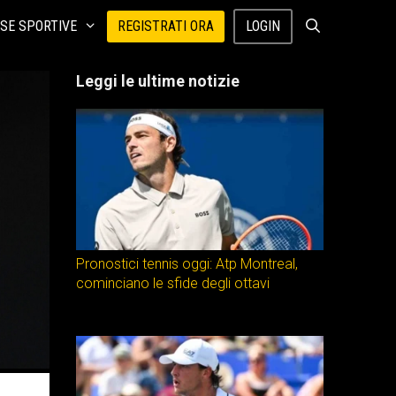
SE SPORTIVE
REGISTRATI ORA
LOGIN
Leggi le ultime notizie
Pronostici tennis oggi: Atp Montreal,
cominciano le sfide degli ottavi