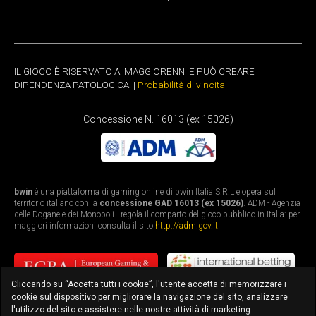
IL GIOCO È RISERVATO AI MAGGIORENNI E PUÒ CREARE
DIPENDENZA PATOLOGICA. |
Probabilità di vincita
Concessione N. 16013 (ex 15026)
bwin
è una piattaforma di gaming online di bwin Italia S.R.L e opera sul
territorio italiano con la
concessione GAD 16013 (ex 15026)
. ADM - Agenzia
delle Dogane e dei Monopoli - regola il comparto del gioco pubblico in Italia: per
maggiori informazioni consulta il sito
http://adm.gov.it
Cliccando su “Accetta tutti i cookie”, l'utente accetta di memorizzare i
cookie sul dispositivo per migliorare la navigazione del sito, analizzare
l'utilizzo del sito e assistere nelle nostre attività di marketing.