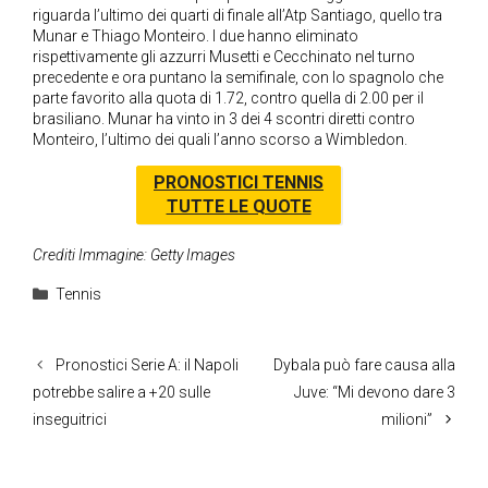
riguarda l’ultimo dei quarti di finale all’Atp Santiago, quello tra
Munar e Thiago Monteiro. I due hanno eliminato
rispettivamente gli azzurri Musetti e Cecchinato nel turno
precedente e ora puntano la semifinale, con lo spagnolo che
parte favorito alla quota di 1.72, contro quella di 2.00 per il
brasiliano. Munar ha vinto in 3 dei 4 scontri diretti contro
Monteiro, l’ultimo dei quali l’anno scorso a Wimbledon.
PRONOSTICI TENNIS
TUTTE LE QUOTE
Crediti Immagine: Getty Images
Categorie
Tennis
Pronostici Serie A: il Napoli
Dybala può fare causa alla
potrebbe salire a +20 sulle
Juve: “Mi devono dare 3
inseguitrici
milioni”