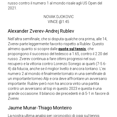
russo contro il numero 1 al mondo risale agli US Open del
2021.
NOVAK DJOKOVIC
VINCE @1.45
Alexander Zverev-Andrej Rublev
Nell’altra semifinale, che si disputa qualche ora prima, alle 14,
Zverev parte leggermente favorito rispetto a Rublev. Questo
almeno quanto si scopre dalle
quote sul tennis
, che
propongono il successo del tedesco a 1.65, contro il 2.20 del
russo. Zverev continua a fare ottimi progressi nel suo
recupero e la vittoria contro Lorenzo Sonego ai quarti (7-5 6-
4) dà fiducia, anche se il miglior livello è ancora lontano. L’ex
numero 2 al mondo è finalmente tornato in una semifinale di
un importante torneo Atp e ora deve affrontare un avversario
importante. Rublev però non ha ancora vinto una partita
contro un avversario al top in questo 2023 e questa è una
grande occasione. Il bilancio dei precedenti è di 5-1 in favore di
Zverev.
Jaume Munar-Thiago Monteiro
La nostra ultima analisi per i pronostici di oggi sul tennis