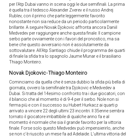
per l’Atp Dubai vanno in scena oggi le due semifinali. La prima
è quella tra il tedesco Alexander Zverev e il russo Andrej
Rublev, con il primo che parte leggermente favorito
nonostante non sia reduce da un periodo particolarmente
brillante. A seguire Novak Djokovic affronta ancora Daniil
Medvedev per raggiungere anche questa finale. Il campione
serbo parte ovviamente con i favori del pronostico, ma sa
bene che questo avversario non è assolutamente da
sottovalutare. All’Atp Santiago chiude il programma dei quarti
di finale la sfida tra lo spagnolo Jaume Munar e il brasiliano
Thiago Monteiro.
Novak Djokovic-Thiago Monteiro
Cominciamo da quella che è senza dubbio la sfida più bella di
giornata, ovvero la semifinale tra Djokovic e Medvedev a
Dubai. Si tratta del 14esimo confronto tra i due giocatori, con
il bilancio che al momento è di 9-4 per il serbo. Nole non si
ferma più e con il successo su Hubert Hurkacz ai quarti p
arrivato a vincere 22 degli ultimi 23 incontri. Il 35enne sembra
tornato il giocatore imbattibile di qualche anno fa e al
momento è normale che sia il grande favorito per la vittoria
finale. Forse solo questo Medvedev può impensierirlo, anche
se non c’è riuscito un mese fa ad Adelaide. L’ultima vittoria del