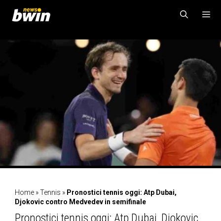
Vai
al
contenuto
MENU
Home
»
Tennis
»
Pronostici tennis oggi: Atp Dubai,
Djokovic contro Medvedev in semifinale
Pronostici tennis oggi: Atp Dubai, Djokovic