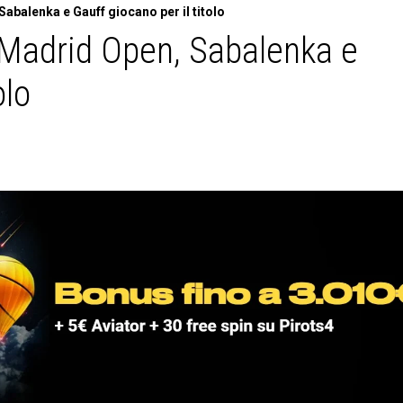
abalenka e Gauff giocano per il titolo
: Madrid Open, Sabalenka e
olo