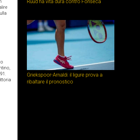
Ruud ha vita dura contro Fonseca
n
lire
ulla
o
to
ntino,
.91.
Griekspoor-Arnaldi: il ligure prova a
ttoria
ribaltare il pronostico