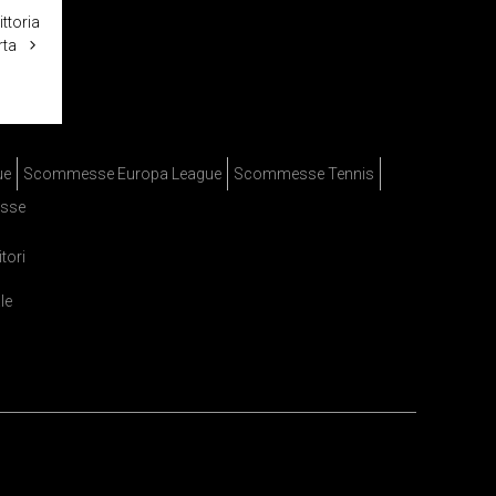
ittoria
rta
ue
Scommesse Europa League
Scommesse Tennis
sse
itori
le