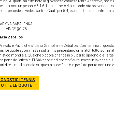
mino. Ai quarti ha eliminato la giovane talentuosa Mirra Andreeva, ma è i
 Swiatek con un pesante 6-1 6-1. La numero 4 al mondo sta provando a sa
ncio dei precedenti vede avanti la Gauff per 5-4, e anche l’unico confronto s
ARYNA SABALENKA
VINCE @1.78
acio Zeballos
Arevalo e Pavic che sfidano Granollers e Zeballos. Con l’analisi di quest
nis. Le
quote scommesse sul tennis
presentano un match tutto somma
nnistico mondiale. Qualche piccola chance in più per lo spagnolo e l’arge
da parte dell’atleta di El Salvador e del croato figura invece in lavagna a 1
 diretti ma il bilancio su questa superficie è in perfetta parità con una vi
ONOSTICI TENNIS
TUTTE LE QUOTE