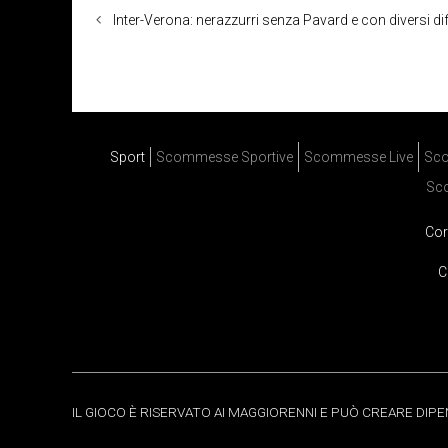
Inter-Verona: nerazzurri senza Pavard e con diversi dif
Sport
Scommesse Sportive
Scommesse Live
Sco
Sc
Cor
C
IL GIOCO È RISERVATO AI MAGGIORENNI E PUÒ CREARE DIP