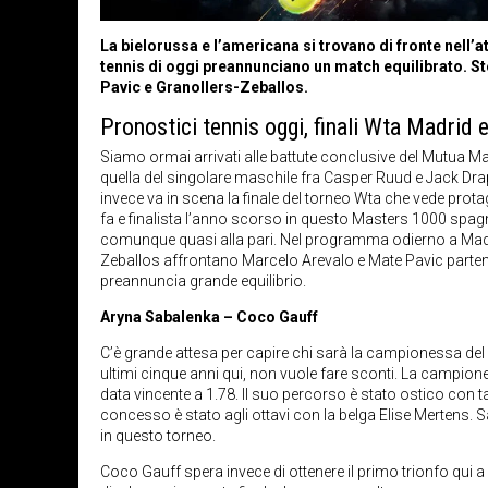
La bielorussa e l’americana si trovano di fronte nell’
tennis di oggi preannunciano un match equilibrato. Ste
Pavic e Granollers-Zeballos.
Pronostici tennis oggi, finali Wta Madrid
Siamo ormai arrivati alle battute conclusive del Mutua Ma
quella del singolare maschile fra Casper Ruud e Jack Drap
invece va in scena la finale del torneo Wta che vede pr
fa e finalista l’anno scorso in questo Masters 1000 spagn
comunque quasi alla pari. Nel programma odierno a Madri
Zeballos affrontano Marcelo Arevalo e Mate Pavic parte
preannuncia grande equilibrio.
Aryna Sabalenka – Coco Gauff
C’è grande attesa per capire chi sarà la campionessa del 
ultimi cinque anni qui, non vuole fare sconti. La campione
data vincente a 1.78. Il suo percorso è stato ostico con tan
concesso è stato agli ottavi con la belga Elise Mertens
in questo torneo.
Coco Gauff spera invece di ottenere il primo trionfo qui