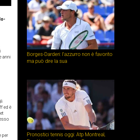
lo-
à
i
Borges-Darderi: l’azzurro non è favorito
e anni
ma può dire la sua
li
f ed è
et
cesso
Pronostici tennis oggi: Atp Montreal,
e per