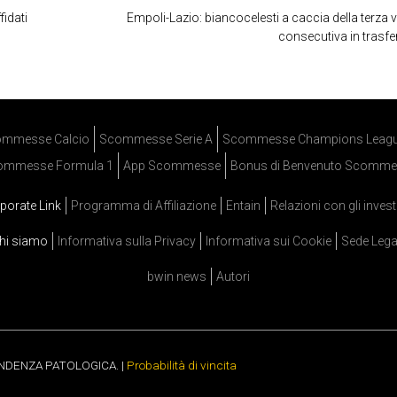
fidati
Empoli-Lazio: biancocelesti a caccia della terza v
consecutiva in trasfe
mmesse Calcio
Scommesse Serie A
Scommesse Champions Leag
ommesse Formula 1
App Scommesse
Bonus di Benvenuto Scomme
porate Link
Programma di Affiliazione
Entain
Relazioni con gli invest
hi siamo
Informativa sulla Privacy
Informativa sui Cookie
Sede Lega
bwin news
Autori
ENDENZA PATOLOGICA. |
Probabilità di vincita