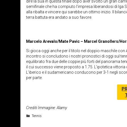
dire la sua in questa finale dopo aver svolto un gran cam
semifinale che ha compiuto l’impresa liberandosi di Iga
alla ribalta e vincere qui sarebbe un ottimo inizio. Il bila
terra battuta era andato a suo favore.
Marcelo Arevalo/Mate Pavic – Marcel Granollers/Hor
Si gioca oggi anche per il titolo nel doppio maschile con 
incontro si concludono i nostri pronostici di oggi sul ten
equilibrato fra due delle coppie più forti del panorama te
il cui successo viene proposto a 1.75. L’ipotetica vittoria 
L’iberico e il sudamericano conducono per 3-1 negli scontri
per parte.
PR
Crediti Immagine: Alamy
Categorie
Tennis