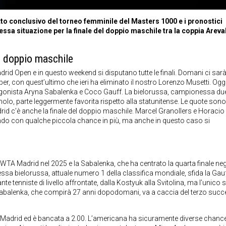
atto conclusivo del torneo femminile del Masters 1000 e i pronostici
ssa situazione per la finale del doppio maschile tra la coppia Areva
 e doppio maschile
drid Open e in questo weekend si disputano tutte le finali. Domani ci sar
er, con quest’ultimo che ieri ha eliminato il nostro Lorenzo Musetti. Ogg
otagonista Aryna Sabalenka e Coco Gauff. La bielorussa, campionessa du
olo, parte leggermente favorita rispetto alla statunitense. Le quote sono
d c’è anche la finale del doppio maschile. Marcel Granollers e Horacio
ndo con qualche piccola chance in più, ma anche in questo caso si
WTA Madrid nel 2025 e la Sabalenka, che ha centrato la quarta finale neg
ssa bielorussa, attuale numero 1 della classifica mondiale, sfida la Gauf
te tenniste di livello affrontate, dalla Kostyuk alla Svitolina, ma l’unico s
. Sabalenka, che compirà 27 anni dopodomani, va a caccia del terzo suc
 a Madrid ed è bancata a 2.00. L’americana ha sicuramente diverse chanc