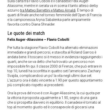
sulla carta tra Flavio Cobolli e il canadese Felix Auger-
Aliassime, mentre in serata va in scena il tanto atteso derby
azzurro
tra Matteo Berrettini e Matteo Arnaldi
. È tempo di
quarti di finale anche nel torneo femminile dell’Open di Francia
e la campionessa Aryna Sabalenka parte ampiamente
favorita contro Diana Shnaider.
Le quote dei match
Felix Auger-Aliassime – Flavio Cobolli
Per tutta la stagione Flavio Cobolli ha alternato eliminazioni
immediate e grandi percorsi, e stavolta al Roland Garros è
andata bene. Il toscano si è messo in evidenza raggiungendo i
quarti, anche se va detto che ha trovato un percorso non
impossibile fin qui. Il classe 2000 di Firenze, che può entrare in
top 10, lunedì ha sconfitta in quattro set l’americano Zachary
Svajda, complicandosi un po’ la vita negli ultimi due set.
L’azzurro ora è dato vincente a 1.90 per questo appuntamento
più complicato rispetto ai precedenti.
Ora la prova del nove è con Auger-Aliassime, la cui quota per
la vittoria è proposta ugualmente a 1.90, segno di una gara
che si prospetta davvero in equilibrio. Il canadese è tornato al
top al momento giusto ed è consapevole di giocarsi una