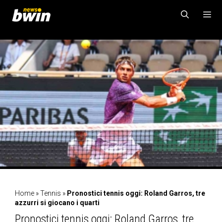
Vai
al
contenuto
MENU
Home
»
Tennis
»
Pronostici tennis oggi: Roland Garros, tre
azzurri si giocano i quarti
Pronostici tennis oggi: Roland Garros, tre