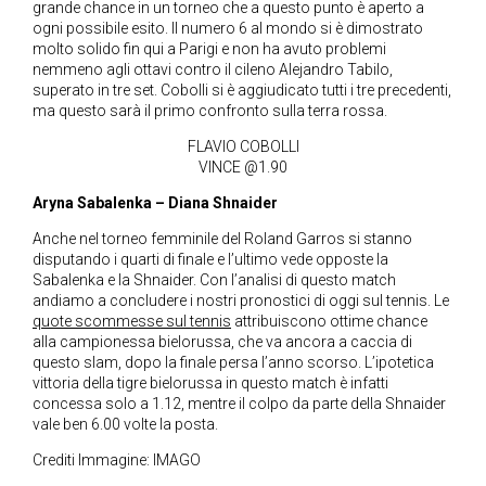
grande chance in un torneo che a questo punto è aperto a
ogni possibile esito. Il numero 6 al mondo si è dimostrato
molto solido fin qui a Parigi e non ha avuto problemi
nemmeno agli ottavi contro il cileno Alejandro Tabilo,
superato in tre set. Cobolli si è aggiudicato tutti i tre precedenti,
ma questo sarà il primo confronto sulla terra rossa.
FLAVIO COBOLLI
VINCE @1.90
Aryna Sabalenka – Diana Shnaider
Anche nel torneo femminile del Roland Garros si stanno
disputando i quarti di finale e l’ultimo vede opposte la
Sabalenka e la Shnaider. Con l’analisi di questo match
andiamo a concludere i nostri pronostici di oggi sul tennis.
Le
quote scommesse sul tennis
attribuiscono ottime chance
alla campionessa bielorussa, che va ancora a caccia di
questo slam, dopo la finale persa l’anno scorso. L’ipotetica
vittoria della tigre bielorussa in questo match è infatti
concessa solo a 1.12, mentre il colpo da parte della Shnaider
vale ben 6.00 volte la posta.
Crediti Immagine: IMAGO