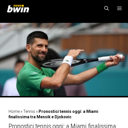
Vai
al
contenuto
MENU
Home
»
Tennis
»
Pronostici tennis oggi: a Miami
finalissima tra Mensik e Djokovic
Pronostici tennis oggi: a Miami finalissima