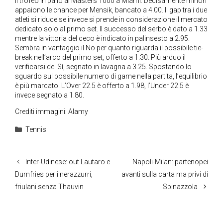
il trofeo in palio al Masters 1000 a Miami. Decisamente minori
appaiono le chance per Mensik, bancato a 4.00. Il gap tra i due
atleti si riduce se invece si prende in considerazione il mercato
dedicato solo al primo set. Il successo del serbo è dato a 1.33
mentre la vittoria del ceco è indicato in palinsesto a 2.95.
Sembra in vantaggio il No per quanto riguarda il possibile tie-
break nell’arco del primo set, offerto a 1.30. Più arduo il
verificarsi del Sì, segnato in lavagna a 3.25. Spostando lo
sguardo sul possibile numero di game nella partita, l’equilibrio
è più marcato. L’Over 22.5 è offerto a 1.98, l’Under 22.5 è
invece segnato a 1.80.
Crediti immagini: Alamy
Categorie
Tennis
Inter-Udinese: out Lautaro e
Napoli-Milan: partenopei
Dumfries per i nerazzurri,
avanti sulla carta ma privi di
friulani senza Thauvin
Spinazzola