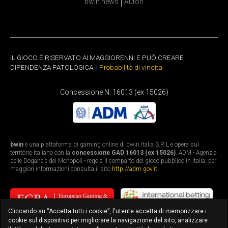
bwin news
Autori
IL GIOCO È RISERVATO AI MAGGIORENNI E PUÒ CREARE
DIPENDENZA PATOLOGICA. |
Probabilità di vincita
Concessione N. 16013 (ex 15026)
bwin
è una piattaforma di gaming online di bwin Italia S.R.L e opera sul
territorio italiano con la
concessione GAD 16013 (ex 15026)
. ADM - Agenzia
delle Dogane e dei Monopoli - regola il comparto del gioco pubblico in Italia: per
maggiori informazioni consulta il sito
http://adm.gov.it
Cliccando su “Accetta tutti i cookie”, l'utente accetta di memorizzare i
cookie sul dispositivo per migliorare la navigazione del sito, analizzare