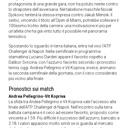
protagonista di una grande gara, non ha potuto niente contro
lo strapotere dell’avversaria. Nel tabellone maschile Novak
Djokovic tenterà la stessa impresa contro Jakub Mensik. Il
serbo, vincendo il titolo all’Open di Miami, potrebbe sollevare il
100esimo trofeo della carriera: una motivazione in più per
un’atleta che ha già vinto tutto il possibile nel panorama
tennistico.
Spostando lo sguardo in terra italiana, entra nel vivo l’ATP
Challenger di Napoli. Nella semifinale in programma
stamattina Luciano Darderi appare il favorito rispetto a
Dalibor Svricina, con l’azzurro favorito secondo i pronostici
tennis oggi. Andrea Pellegrino e Vit Kopriva, invece, animano
la seconda semifinale della giornata, con il ceco considerato
più vicino alla finale.
Pronostici sui match
Andrea Pellegrino-Vit Kopriva
La sfida tra Andea Pellegrino e Vit Kopriva vale l’accesso alla
finale dell’ATP Challenger di Napoli. Nell’incontro sulla terra
battuta campana è il ceco ad essere favorito, proposto come
vincente a 1.59. Più difficile il successo dell’azzurro, bancato a
2.18. I valori appaiono molto simili se si guarda al mercato