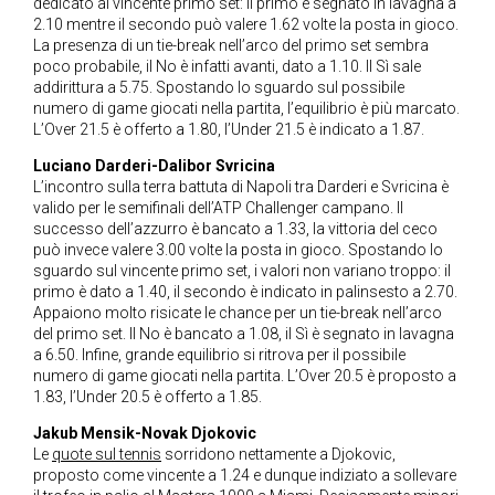
dedicato al vincente primo set: il primo è segnato in lavagna a
2.10 mentre il secondo può valere 1.62 volte la posta in gioco.
La presenza di un tie-break nell’arco del primo set sembra
poco probabile, il No è infatti avanti, dato a 1.10. Il Sì sale
addirittura a 5.75. Spostando lo sguardo sul possibile
numero di game giocati nella partita, l’equilibrio è più marcato.
L’Over 21.5 è offerto a 1.80, l’Under 21.5 è indicato a 1.87.
Luciano Darderi-Dalibor Svricina
L’incontro sulla terra battuta di Napoli tra Darderi e Svricina è
valido per le semifinali dell’ATP Challenger campano. Il
successo dell’azzurro è bancato a 1.33, la vittoria del ceco
può invece valere 3.00 volte la posta in gioco. Spostando lo
sguardo sul vincente primo set, i valori non variano troppo: il
primo è dato a 1.40, il secondo è indicato in palinsesto a 2.70.
Appaiono molto risicate le chance per un tie-break nell’arco
del primo set. Il No è bancato a 1.08, il Sì è segnato in lavagna
a 6.50. Infine, grande equilibrio si ritrova per il possibile
numero di game giocati nella partita. L’Over 20.5 è proposto a
1.83, l’Under 20.5 è offerto a 1.85.
Jakub Mensik-Novak Djokovic
Le
quote sul tennis
sorridono nettamente a Djokovic,
proposto come vincente a 1.24 e dunque indiziato a sollevare