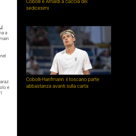
Cobolli e Arnaldi a caccia dei
sedicesimi
ul
na a
 main
 nel
Cobolli-Hanfmann: il toscano parte
araz.
abbastanza avanti sulla carta
olo è
 1