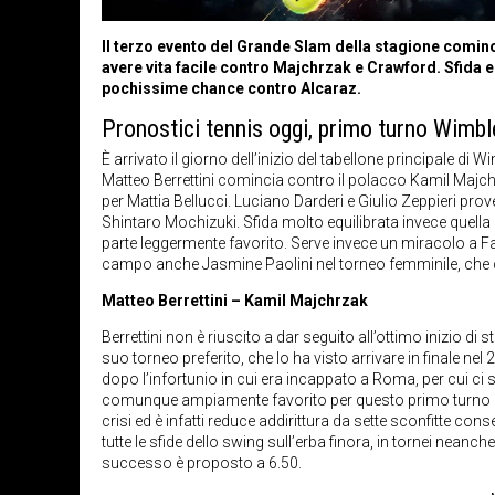
Il terzo evento del Grande Slam della stagione comincia
avere vita facile contro Majchrzak e Crawford. Sfida 
pochissime chance contro Alcaraz.
Pronostici tennis oggi, primo turno Wimb
È arrivato il giorno dell’inizio del tabellone principale di W
Matteo Berrettini comincia contro il polacco Kamil Majc
per Mattia Bellucci. Luciano Darderi e Giulio Zeppieri pro
Shintaro Mochizuki. Sfida molto equilibrata invece quell
parte leggermente favorito. Serve invece un miracolo a Fa
campo anche Jasmine Paolini nel torneo femminile, che d
Matteo Berrettini – Kamil Majchrzak
Berrettini non è riuscito a dar seguito all’ottimo inizio di
suo torneo preferito, che lo ha visto arrivare in finale n
dopo l’infortunio in cui era incappato a Roma, per cui ci 
comunque ampiamente favorito per questo primo turno e lo
crisi ed è infatti reduce addirittura da sette sconfitte co
tutte le sfide dello swing sull’erba finora, in tornei neanc
successo è proposto a 6.50.