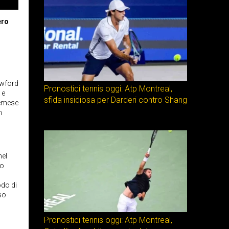
ero
awford
Pronostici tennis oggi: Atp Montreal,
 e
sfida insidiosa per Darderi contro Shang
remese
n
nel
zo
odo di
so
Pronostici tennis oggi: Atp Montreal,