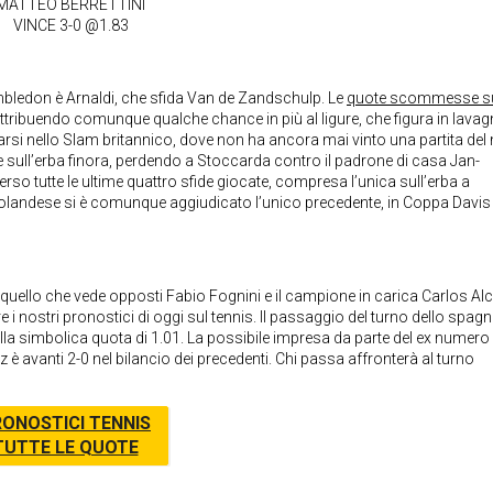
MATTEO BERRETTINI
VINCE 3-0 @1.83
ledon è Arnaldi, che sfida Van de Zandschulp. Le
quote scommesse s
ttribuendo comunque qualche chance in più al ligure, che figura in lavag
arsi nello Slam britannico, dove non ha ancora mai vinto una partita del
e sull’erba finora, perdendo a Stoccarda contro il padrone di casa Jan-
so tutte le ultime quattro sfide giocate, compresa l’unica sull’erba a
 L’olandese si è comunque aggiudicato l’unico precedente, in Coppa Davis
quello che vede opposti Fabio Fognini e il campione in carica Carlos Alc
i nostri pronostici di oggi sul tennis. Il passaggio del turno dello spagn
lla simbolica quota di 1.01. La possibile impresa da parte del ex numero
az è avanti 2-0 nel bilancio dei precedenti. Chi passa affronterà al turno
ONOSTICI TENNIS
TUTTE LE QUOTE