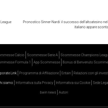
s League
Pronostico Sinner-Nardi: il successo dell’altoatesino nel
italiano appare scont
mmesse Calcio
Scommesse Serie A
Scommesse Champions Leag
ommesse Formula 1
App Scommesse
Bonus di Benvenuto Scomme
porate Link
Programma di Affiliazione
Entain
Relazioni con gli invest
hi siamo
Informativa sulla Privacy
Informativa sui Cookie
Sede Lega
bwin news
Autori