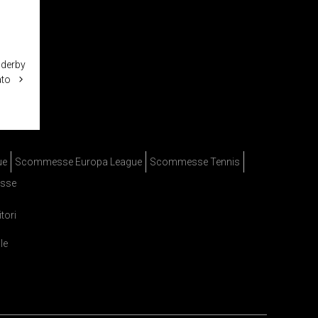
 derby
ato
ue
Scommesse Europa League
Scommesse Tennis
sse
itori
le