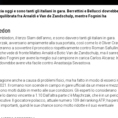
 oggi e sono tanti gli italiani in gara. Berrettini e Bellucci dovrebb
equilibrata fra Arnaldi e Van de Zandschulp, mentre Fognini ha
ledon
imbledon, il terzo Slam dell’anno, e sono davvero tanti gli italiani in gara.
hrzak, avversario ampiamente alla sua portata, così come lo è Oliver Cr
veranno a sovvertire il pronostico rispettivamente contro Roman Safiullin
a che vede di fronte Matteo Arnaldi e Botic Van de Zandschulp, ma il san
bio Fognini per avere la meglio sul campione in carica Carlos Alcaraz. I
ovrebbe avere vita facile contro Anastasija Sevastova.
 stagione anche a causa di problemi fisici, ma ha fatto in modo di esserci 
el 2021. Il romano non scende in campo in gare ufficiali da un mese e mez
sono molti dubbi in merito alle sue condizioni. Gli esperti lo considerano
 danno vincente a 1.10 Dall’altra parte c’è Majchrzak, che è in un peri
nsecutive. Il giocatore polacco, attuale numero 109 del ranking ATP, ha per
he importanti, quindi le sue chance sono molto ridotte e il suo eventuale