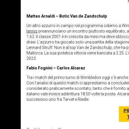
Matteo Arnaldi – Botic Van de Zandschulp
Un altro azzurro in campo nel programma odierno a Wimb
tennis
preannunciano un incontro piuttosto equilibrato, a
1.62. Il classe 2001 è in crescita da mesi ma deve sblocc
draw. L’azzurro ha giocato solo una partita della stagion
Lennard Struff. Non è al top Van de Zandschulp, che ha per
Mallorca. La sua ipotetica vittoria viene bancata a 2.25.
2023.
Fabio Fognini – Carlos Alcaraz
Tra i match del primo turno di Wimbledon oggi c’è anche 
Con l’analisi di questo match ci apprestiamo a concludere 
considerato praticamente scontato, tanto che è fornito a
italiano vale invece addirittura 18.50 volte la posta. Alcar
successivo uno fra Tarvet e Riedle.
PR