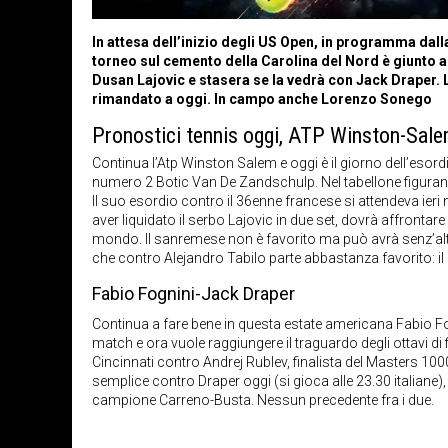
In attesa dell’inizio degli US Open, in programma dal
torneo sul cemento della Carolina del Nord è giunto al
Dusan Lajovic e stasera se la vedrà con Jack Draper. 
rimandato a oggi. In campo anche Lorenzo Sonego
Pronostici tennis oggi, ATP Winston-Sal
Continua l’Atp Winston Salem e oggi è il giorno dell’esordio
numero 2 Botic Van De Zandschulp. Nel tabellone figurano
Il suo esordio contro il 36enne francese si attendeva ier
aver liquidato il serbo Lajovic in due set, dovrà affronta
mondo. Il sanremese non è favorito ma può avrà senz’altr
che contro Alejandro Tabilo parte abbastanza favorito: il
Fabio Fognini-Jack Draper
Continua a fare bene in questa estate americana Fabio Fogn
match e ora vuole raggiungere il traguardo degli ottavi di f
Cincinnati contro Andrej Rublev, finalista del Masters 10
semplice contro Draper oggi (si gioca alle 23.30 italiane)
campione Carreno-Busta. Nessun precedente fra i due.