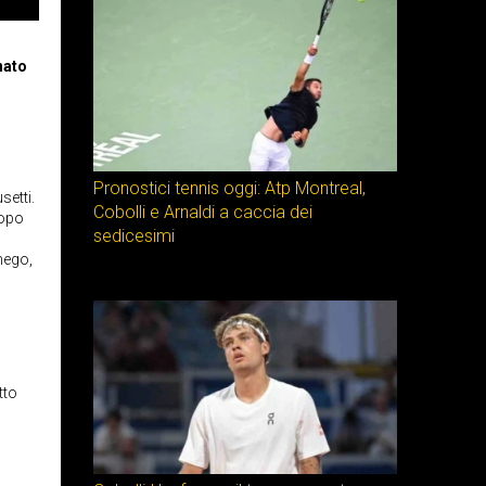
nato
Pronostici tennis oggi: Atp Montreal,
setti.
Cobolli e Arnaldi a caccia dei
dopo
sedicesimi
nego,
tto