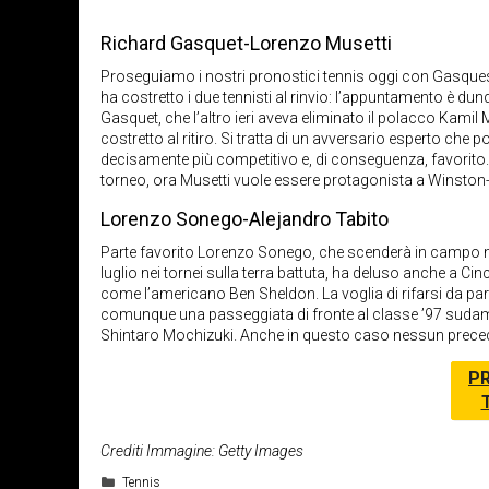
Richard Gasquet-Lorenzo Musetti
Proseguiamo i nostri pronostici tennis oggi con Gasquest
ha costretto i due tennisti al rinvio: l’appuntamento è dunq
Gasquet, che l’altro ieri aveva eliminato il polacco Kamil
costretto al ritiro. Si tratta di un avversario esperto che
decisamente più competitivo e, di conseguenza, favorito. 
torneo, ora Musetti vuole essere protagonista a Winston
Lorenzo Sonego-Alejandro Tabito
Parte favorito Lorenzo Sonego, che scenderà in campo nel
luglio nei tornei sulla terra battuta, ha deluso anche a Ci
come l’americano Ben Sheldon. La voglia di rifarsi da par
comunque una passeggiata di fronte al classe ’97 sudam
Shintaro Mochizuki. Anche in questo caso nessun preceden
PR
Crediti Immagine: Getty Images
Categorie
Tennis