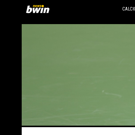
Vai
al
CALCI
contenuto