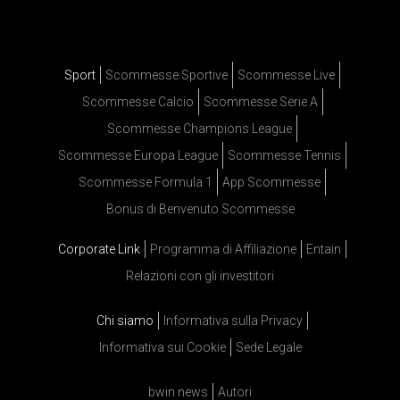
Sport
Scommesse Sportive
Scommesse Live
Scommesse Calcio
Scommesse Serie A
Scommesse Champions League
Scommesse Europa League
Scommesse Tennis
Scommesse Formula 1
App Scommesse
Bonus di Benvenuto Scommesse
Corporate Link
Programma di Affiliazione
Entain
Relazioni con gli investitori
Chi siamo
Informativa sulla Privacy
Informativa sui Cookie
Sede Legale
bwin news
Autori