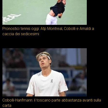
Pronostici tennis oggi: Atp Montreal, Cobolli e Arnaldi a
caccia dei sedicesimi
Cobolli-Hanfmann: il toscano parte abbastanza avanti sulla
carta