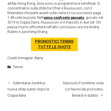
all’Atp Hong Kong, dove sono in programma le semifinali. Ci
concentriamo sulla sfida tra Ofner e Ruusuvuori, con il
finlandese che parte avanti sulla carta e il cui successo paga
1.48 volte la posta. Nell’
unico confronto passato
, giocato nel
2019 in Coppa Davis, Ruusuvuori si è imposto in due set. Chi
passa il turno affronterà nell’atto conclusivo uno tra Andrej
Rublev e Juncheng Shang.
PRONOSTICI TENNIS
TUTTE LE QUOTE
Crediti Immagine: Alamy
Categorie
Tennis
Salernitana-Juventus:
Sassuolo-Fiorentina: viola
nuova sfida subito dopo la
col favore dei pronostici,
Coppa Italia
Berardi in dubbio