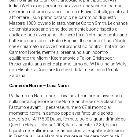
Siamo finalmente di fronte al tabellone principale dell’ATP
Indian Wells e oggi ci sono due azzurri che vanno in campo
nell’orario notturno italiano. Il primo è Flavio Cobolli, pronto ad
affrontare il suo primo ostacolo nel cammino di questo
Masters 1000, ovvero lo statunitense Colton Smith. Le chance
del tennista toscano sono decisamente buone rispetto a
quelle del suo avversario, che però ha già eliminato un italiano
battendo due giorni fa Fabio Fognini. Il secondo è Luca Nardi
che è chiamato a sovvertire il pronostico contro il britannico
Cameron Norrie, mentre si preannuncia un incontro
equilibrato tra Miomir Kecmanovic e Tallon Griekspoor.
Presenza italiana anche al primo turno del WTA a Indian Wells,
con Elisabetta Cocciaretto che sfida la messicana Renata
Zarazua.
Cameron Norrie – Luca Nardi
Partiamo da Nardi, che si trova ad affrontare un avversario
sulla carta superiore come Norrie, anche se nella classifica
l’azzurro è avanti. Il pesarese, numero 67 al mondo al
momento, torna in campo dopo aver fatto un discreto
percorso all’ATP 500 Dubai, fermato solo ai quarti di finale da
Quentin Halys. Il classe 2003, dato vincente a 2.30, ha ben
figurato nelle ultime uscite lasciandosi alle spalle le delusioni
in Francia, a Lille e Marsiglia, ma ora vuole dare continuità. Di