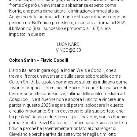
fronte c’è però un avversario abbastanza esperto come
Norrie, che punta dimenticare l’eliminazione immediata ad
Acapulco della scorsa settimana e ritrovare il passo dopo un
periodo no. Nell’unico precedente, disputato a Roma nel 2022,
il britannico (il sui successo è proposto a 1.60) si era
imposto in due set.
LUCA NARDI
VINCE @2.30
Colton Smith – Flavio Cobolli
L’altro italiano in gara oggi a Indian Wells è Cobolli, che si
trova di fronte un avversario sulla carta abbordabile come
Colton Smith. Le
quote scommesse sul tennis
indicano come
favorito proprio il fiorentino, che però è reduce da una serie di
ben sei sconfitte consecutive, l’ultima delle quali rimediata ad
Acapulco. Il ventiduenne non è ancora riuscito a vincere una
partita in questo 2025 e spera di potersi sbloccare in questo
circuito importante. Smith è avversario alla sua portata, che
ha però già passato due turni di qualificazione, contro Fognini
prima e contro Pavel Kotov poi. L’americano è sicuramente in
fiducia perché ha recentemente trionfato al Challenger di
Cleveland e perché arriva da sette vittorie negli ultimi otto