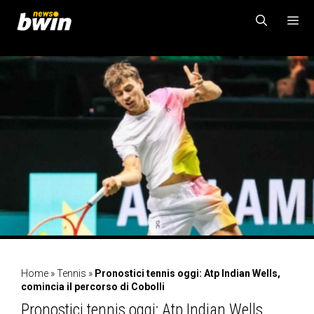
Vai
al
contenuto
MENU
Home
»
Tennis
»
Pronostici tennis oggi: Atp Indian Wells,
comincia il percorso di Cobolli
Pronostici tennis oggi: Atp Indian Wells,