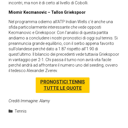
incontri, ma non è di certo al livello di Cobolli.
Miomir Kecmanovic – Tallon Griekspoor
Nel programma odierno all’ATP Indian Wells c’è anche una
sfida particolarmente interessante che vede opposti
Kecmanovic e Griekspoor. Con l’analisi di questa partita
andiamo a concludere i nostri pronostici di oggi sul tennis. Si
preannuncia grande equilibrio, con il serbo appena favorito
sull’olandese perché dato a 1.87 rispetto all’1.90 di
quest’ultimo. Il bilancio dei precedenti vede tuttavia Griekspoor
in vantaggio per 2-1. Chi passa il turno non avrà vita facile
perché andrà ad affrontare il numero uno del seeding, ovvero
il tedesco Alexander Zverev.
PRONOSTICI TENNIS
TUTTE LE QUOTE
Crediti Immagine: Alamy
Categorie
Tennis