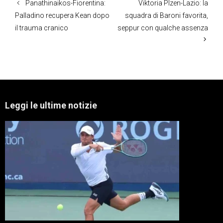
Panathinaikos-Fiorentina:
Viktoria Plzen-Lazio: la
Palladino recupera Kean dopo
squadra di Baroni favorita,
il trauma cranico
seppur con qualche assenza
Leggi le ultime notizie