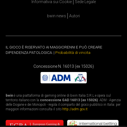
Informativa sui Cookie
Sede Legale
bwin news
Autori
IL GIOCO È RISERVATO AI MAGGIORENNI E PUÒ CREARE
DIPENDENZA PATOLOGICA. |
Probabilità di vincita
Concessione N. 16013 (ex 15026)
bwin
è una piattaforma di gaming online di bwin Italia S.R.L e opera sul
territorio italiano con la
concessione GAD 16013 (ex 15026)
. ADM - Agenzia
delle Dogane e dei Monopoli - regola il comparto del gioco pubblico in Italia: per
maggiori informazioni consulta il sito
http://adm.gov.it