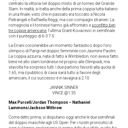
centrato la vittoria nel doppio misto di un torneo del Grande
Slam. In realtà, si tratta anche della prima coppia tutta italiano
in una finale, visto che in passato era toccato a Nicola
Pietrangeli e Raffaella Reggi, ma con compagni stranieri. La
romagnola e il torinese hanno già affrontato e
sconfitto ben
tre coppie americane
, l’ultima Grant-Kovacevic in semifinale
con il punteggio di 6-3 7-5.
La Errani coronerebbe un momento fantastico dopo l’oro
olimpico di Parigi nel doppio femminile con Jasmine Paolini.
La coppia azzurra, nata di fatto a Wimbledon, non aveva fatto
bene né allo slam londinese né proprio alle Olimpiadi, ma
stavolta ha sorpreso tutti. I due partono favoriti alla quota di
1.65, ma il pubblico di casa sarà tutto a favore degli
americani, il cui successo è in lavagna a 2.10.
JANNIK SINNER
VINCE @1.35
Max Purcell/Jordan Thompson – Nathaniel
Lammons/Jackson Withrow
Come detto prima, si disputano oggi anche le due semifinali
del doppio maschile agli US Open. Per i nostri pronostici di