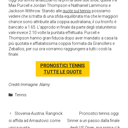
oggi sul tennis analizziamo la prima delle due sfide, quella fra
Max Purcell e Jordan Thompson e Nathaniel Lammons e
Jackson Withrow. Stando alle
quote sul tennis
possiamo
vedere che si tratta di una sfida equilibrata ma che le maggiori
chance sono attribuite alla coppia australiana, il cui trionfo è
bancato a 1.65. L’approdo in finale da parte degli statunitensi
vale invece 2.10 volte la puntata effettuata. Purcell e
Thompson hanno gran fiducia dopo aver mandato a casa la
più quotata e affiatatissima coppia formata da Granollers e
Zeballos, per cui ora vorranno raggiungere a tutti i costi la
finale.
PRONOSTICI TENNIS
TUTTE LE QUOTE
Crediti Immagine: Alamy
Categorie
Tennis
Slovenia-Austria: Rangnick
Pronostici tennis oggi:
si affida ad Arnautovic come
Sinner a un passo dalla finale
unica punta
degli US Open, ma prima c’è