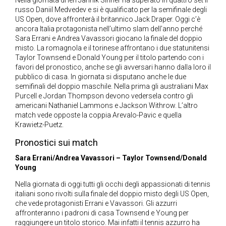
Nella giornata di ieri Jannik Sinner ha superato in quattro set il
russo Daniil Medvedev e si è qualificato per la semifinale degli
US Open, dove affronterà il britannico Jack Draper. Oggi c’è
ancora Italia protagonista nell’ultimo slam dell’anno perché
Sara Errani e Andrea Vavassori giocano la finale del doppio
misto. La romagnola e il torinese affrontano i due statunitensi
Taylor Townsend e Donald Young per il titolo partendo con i
favori del pronostico, anche se gli avversari hanno dalla loro il
pubblico di casa. In giornata si disputano anche le due
semifinali del doppio maschile. Nella prima gli australiani Max
Purcell e Jordan Thompson devono vedersela contro gli
americani Nathaniel Lammons e Jackson Withrow. L’altro
match vede opposte la coppia Arevalo-Pavic e quella
Krawietz-Puetz.
Pronostici sui match
Sara Errani/Andrea Vavassori – Taylor Townsend/Donald
Young
Nella giornata di oggi tutti gli occhi degli appassionati di tennis
italiani sono rivolti sulla finale del doppio misto degli US Open,
che vede protagonisti Errani e Vavassori. Gli azzurri
affronteranno i padroni di casa Townsend e Young per
raggiungere un titolo storico. Mai infatti il tennis azzurro ha