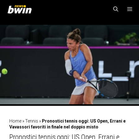
Vai
al
contenuto
MENU
Home
»
Tennis
»
Pronostici tennis oggi: US Open, Errani e
Vavassori favoriti in finale nel doppio misto
Pronostici tennis oggi: US Open, Errani e