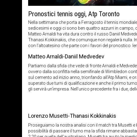
Pronostici tennis oggi, Atp Toronto
Nella settimana che porta a Ferragosto il tennis mondiale
sedicesimi e oggi ci sono ben quattro azzurri in campo, 
Matteo Arnaldi ha vita dura contro il russo Daniil Medve
Thanasi Kokkinakis, che comunque non regalerà nulla. In se
con l’altoatesino che parte con i favori del pronostico. 
Matteo Arnaldi-Daniil Medvedev
Partiamo dalla sfida che vede di fronte Arnaldi e Medvedev
ovvero dalla sconfitta nella semifinale di Wimbledon con
sul cemento ad inizio anno, trionfando all’Atp Miami, e o
superato due turni di qualificazione e anche il primo turn
gli servirà un’impresa. Nell’unico precedente fra i due, d
Lorenzo Musetti-Thanasi Kokkinakis
Proseguiamo la nostra analisi con il match tra Musetti e
possibilità di passare il turno ma la sfida rimane abbastan
2.20 per quella dell’australiano. Musetti ha avuto la meg