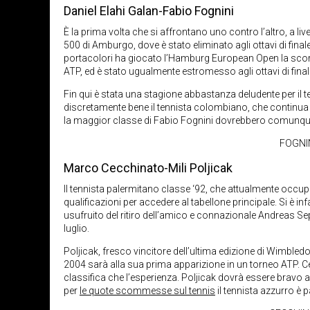
Daniel Elahi Galan-Fabio Fognini
È la prima volta che si affrontano uno contro l’altro, a l
500 di Amburgo, dove è stato eliminato agli ottavi di final
portacolori ha giocato l’Hamburg European Open la scorsa
ATP, ed è stato ugualmente estromesso agli ottavi di fina
Fin qui è stata una stagione abbastanza deludente per il te
discretamente bene il tennista colombiano, che continua a 
la maggior classe di Fabio Fognini dovrebbero comunque f
FOGNIN
Marco Cecchinato-Mili Poljicak
Il tennista palermitano classe ‘92, che attualmente occu
qualificazioni per accedere al tabellone principale. Si è 
usufruito del ritiro dell’amico e connazionale Andreas S
luglio.
Poljicak, fresco vincitore dell’ultima edizione di Wimbledo
2004 sarà alla sua prima apparizione in un torneo ATP. Cec
classifica che l’esperienza. Poljicak dovrà essere bravo a
per
le quote scommesse sul tennis
il tennista azzurro è p