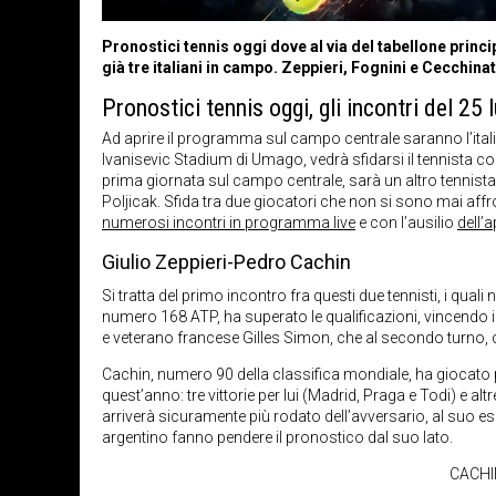
Pronostici tennis oggi dove al via del tabellone princi
già tre italiani in campo. Zeppieri, Fognini e Cecchina
Pronostici tennis oggi, gli incontri del 25
Ad aprire il programma sul campo centrale saranno l’ital
Ivanisevic Stadium di Umago, vedrà sfidarsi il tennista c
prima giornata sul campo centrale, sarà un altro tennista 
Poljicak. Sfida tra due giocatori che non si sono mai af
numerosi incontri in programma live
e con l’ausilio
dell’
Giulio Zeppieri-Pedro Cachin
Si tratta del primo incontro fra questi due tennisti, i qua
numero 168 ATP, ha superato le qualificazioni, vincendo in 
e veterano francese Gilles Simon, che al secondo turno, 
Cachin, numero 90 della classifica mondiale, ha giocato pe
quest’anno: tre vittorie per lui (Madrid, Praga e Todi) e altr
arriverà sicuramente più rodato dell’avversario, al suo esor
argentino fanno pendere il pronostico dal suo lato.
CACHI