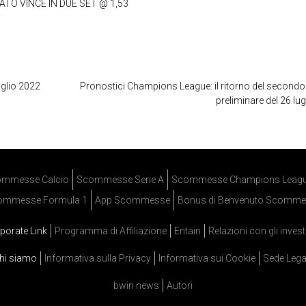
TO VINCE IN DUE SET @ 1,53
luglio 2022
Pronostici Champions League: il ritorno del secondo
preliminare del 26 lug
mmesse Calcio
Scommesse Serie A
Scommesse Champions Leag
ommesse Formula 1
App Scommesse
Bonus di Benvenuto Scomme
porate Link
Programma di Affiliazione
Entain
Relazioni con gli invest
hi siamo
Informativa sulla Privacy
Informativa sui Cookie
Sede Lega
bwin news
Autori