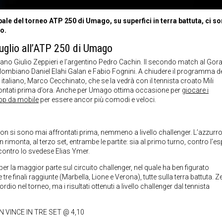
pale del torneo ATP 250 di Umago, su superfici in terra battuta, ci s
to.
 luglio all’ATP 250 di Umago
iano Giulio Zeppieri e l’argentino Pedro Cachin. Il secondo match al Gor
olombiano Daniel Elahi Galan e Fabio Fognini. A chiudere il programma de
italiano, Marco Cecchinato, che se la vedrà con il tennista croato Mili
frontati prima d’ora. Anche per Umago ottima occasione per
giocare i
app da mobile
per essere ancor più comodi e veloci.
li non si sono mai affrontati prima, nemmeno a livello challenger. L’azzurro
rimonta, al terzo set, entrambe le partite: sia al primo turno, contro l’es
contro lo svedese Elias Ymer.
r la maggior parte sul circuito challenger, nel quale ha ben figurato
e tre finali raggiunte (Marbella, Lione e Verona), tutte sulla terra battuta. Z
dio nel torneo, ma i risultati ottenuti a livello challenger dal tennista
N VINCE IN TRE SET @ 4,10