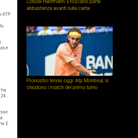
Cobolli-Hanfmann: il toscano parte
abbastanza avanti sulla carta
eo ATP
lo
o
nza e
Pronostici tennis oggi: Atp Montreal, si
chiudono i match del primo turno
d ha
 24
asse
la
ne. E