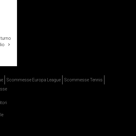
 turno
lio
ue
Scommesse Europa League
Scommesse Tennis
sse
itori
le