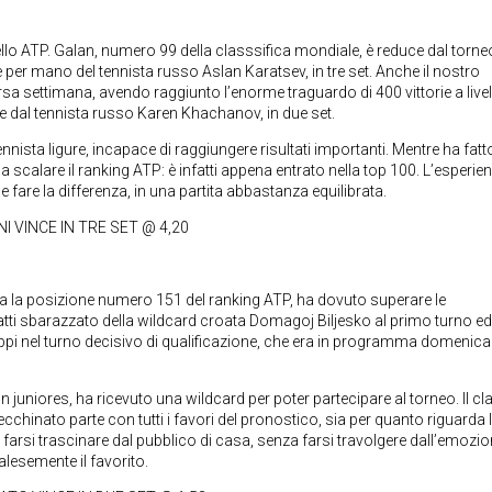
ivello ATP. Galan, numero 99 della classsifica mondiale, è reduce dal torn
e per mano del tennista russo Aslan Karatsev, in tre set. Anche il nostro
 settimana, avendo raggiunto l’enorme traguardo di 400 vittorie a livel
le dal tennista russo Karen Khachanov, in due set.
nnista ligure, incapace di raggiungere risultati importanti. Mentre ha fatt
scalare il ranking ATP: è infatti appena entrato nella top 100. L’esperie
are la differenza, in una partita abbastanza equilibrata.
I VINCE IN TRE SET @ 4,20
pa la posizione numero 151 del ranking ATP, ha dovuto superare le
infatti sbarazzato della wildcard croata Domagoj Biljesko al primo turno e
eppi nel turno decisivo di qualificazione, che era in programma domenica
n juniores, ha ricevuto una wildcard per poter partecipare al torneo. Il cl
chinato parte con tutti i favori del pronostico, sia per quanto riguarda 
 farsi trascinare dal pubblico di casa, senza farsi travolgere dall’emozio
alesemente il favorito.