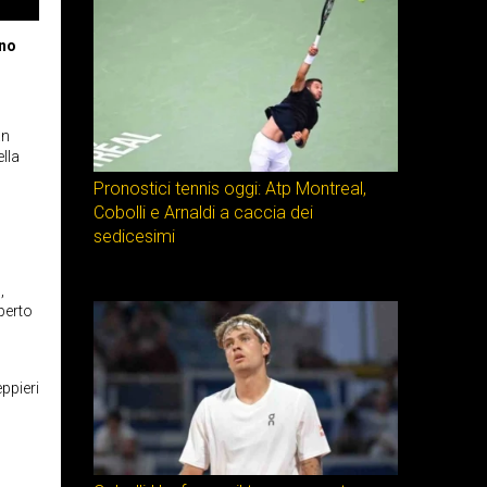
ono
an
lla
Pronostici tennis oggi: Atp Montreal,
Cobolli e Arnaldi a caccia dei
sedicesimi
,
perto
eppieri