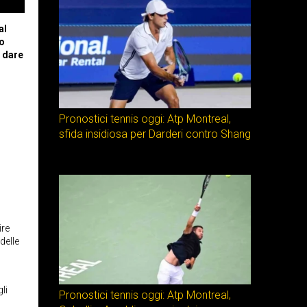
al
to
r dare
Pronostici tennis oggi: Atp Montreal,
sfida insidiosa per Darderi contro Shang
ire
delle
li
Pronostici tennis oggi: Atp Montreal,