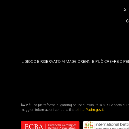
Cor
C
IL GIOCO È RISERVATO AI MAGGIORENNI E PUÒ CREARE DIP
bwin
è una piattaforma di gaming online di bwin Italia S.R.L e opera sul te
maggiori informazioni consulta il sito
http://adm.gov.it