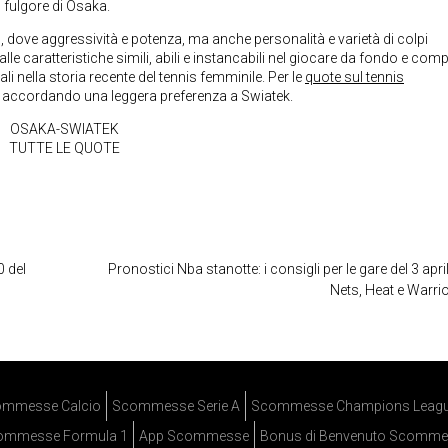
o fulgore di Osaka.
s, dove aggressività e potenza, ma anche personalità e varietà di colpi
lle caratteristiche simili, abili e instancabili nel giocare da fondo e comp
ali nella storia recente del tennis femminile. Per le
quote sul tennis
 accordando una leggera preferenza a Swiatek.
OSAKA-SWIATEK
TUTTE LE QUOTE
0 del
Pronostici Nba stanotte: i consigli per le gare del 3 apr
Nets, Heat e Warri
mmesse Calcio
Scommesse Serie A
Scommesse Champions Leag
ommesse Formula 1
App Scommesse
Bonus di Benvenuto Scomme