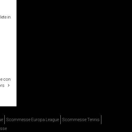
lete in
ile con
ors
ue
Scommesse Europa League
Scommesse Tennis
sse