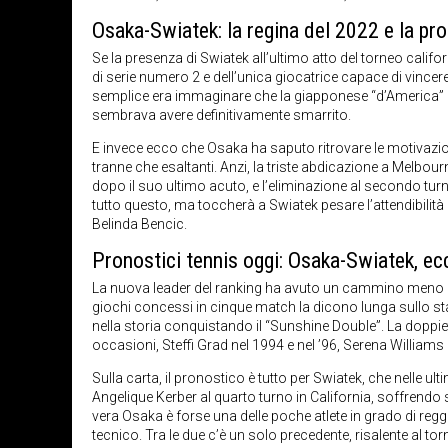
Osaka-Swiatek: la regina del 2022 e la pro
Se la presenza di Swiatek all’ultimo atto del torneo cali
di serie numero 2 e dell’unica giocatrice capace di vincer
semplice era immaginare che la giapponese “d’America” rius
sembrava avere definitivamente smarrito.
E invece ecco che Osaka ha saputo ritrovare le motivazion
tranne che esaltanti. Anzi, la triste abdicazione a Melbo
dopo il suo ultimo acuto, e l’eliminazione al secondo turno
tutto questo, ma toccherà a Swiatek pesare l’attendibilità de
Belinda Bencic.
Pronostici tennis oggi: Osaka-Swiatek, 
La nuova leader del ranking ha avuto un cammino meno im
giochi concessi in cinque match la dicono lunga sullo sta
nella storia conquistando il “Sunshine Double”. La doppiett
occasioni, Steffi Grad nel 1994 e nel ’96, Serena Williams
Sulla carta, il pronostico è tutto per Swiatek, che nelle u
Angelique Kerber al quarto turno in California, soffrendo
vera Osaka è forse una delle poche atlete in grado di regg
tecnico. Tra le due c’è un solo precedente, risalente al t