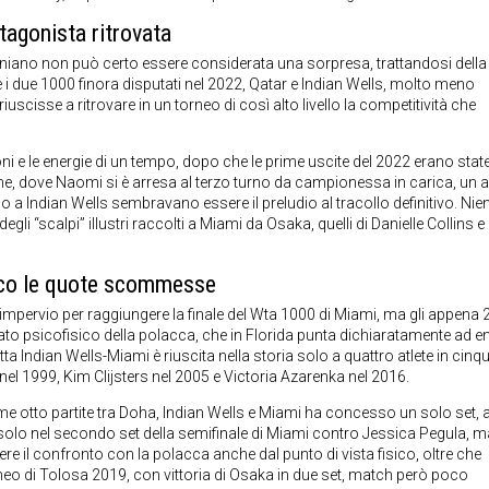
tagonista ritrovata
forniano non può certo essere considerata una sorpresa, trattandosi della
e i due 1000 finora disputati nel 2022, Qatar e Indian Wells, molto meno
cisse a ritrovare in un torneo di così alto livello la competitività che
i e le energie di un tempo, dopo che le prime uscite del 2022 erano state
urne, dove Naomi si è arresa al terzo turno da campionessa in carica, un
 a Indian Wells sembravano essere il preludio al tracollo definitivo. Nien
gli “scalpi” illustri raccolti a Miami da Osaka, quelli di Danielle Collins e
ecco le quote scommesse
pervio per raggiungere la finale del Wta 1000 di Miami, ma gli appena 
to psicofisico della polacca, che in Florida punta dichiaratamente ad en
a Indian Wells-Miami è riuscita nella storia solo a quattro atlete in cinq
 nel 1999, Kim Clijsters nel 2005 e Victoria Azarenka nel 2016.
ltime otto partite tra Doha, Indian Wells e Miami ha concesso un solo set, 
 solo nel secondo set della semifinale di Miami contro Jessica Pegula, m
ere il confronto con la polacca anche dal punto di vista fisico, oltre che
orneo di Tolosa 2019, con vittoria di Osaka in due set, match però poco