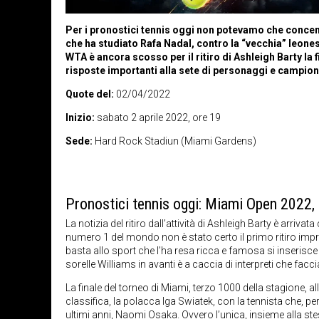
Per i pronostici tennis oggi non potevamo che concent
che ha studiato Rafa Nadal, contro la “vecchia” leone
WTA è ancora scosso per il ritiro di Ashleigh Barty la
risposte importanti alla sete di personaggi e campion
Quote del:
02/04/2022
Inizio:
sabato 2 aprile 2022, ore 19
Sede:
Hard Rock Stadiun (Miami Gardens)
Pronostici tennis oggi: Miami Open 2022, 
La notizia del ritiro dall’attività di Ashleigh Barty è arriv
numero 1 del mondo non è stato certo il primo ritiro improv
basta allo sport che l’ha resa ricca e famosa si inserisce 
sorelle Williams in avanti è a caccia di interpreti che fa
La finale del torneo di Miami, terzo 1000 della stagione, a
classifica, la polacca Iga Swiatek, con la tennista che, pe
ultimi anni, Naomi Osaka. Ovvero l’unica, insieme alla stes