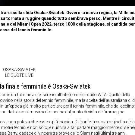
rarci sulla sfida Osaka-Swiatek. Ovvero la nuova regina, la Millenni
ssa tornata a ruggire quando tutto sembrava perso. Mentre il circui
 finale del Miami Open 2022, terzo 1000 della stagione, si candida pe
esse del tennis femminile.
OSAKA-SWIATEK
LE QUOTE LIVE
la finale femminile è Osaka-Swiatek
ata come un fulmine a ciel sereno all’interno del circuito WTA. Quello della
viso nella storia del tennis femminile, ma la scelta dell’australiana di d
in un’epoca già molto particolare per il tennis femminile, che dal declino 
cciano da traino al movimento anche dal punto di vista dell’immagine.
llora, non poteva che essere più iconica. Di fronte la nuova reginetta della
r motivi tecnici e non solo, è riuscita a far parlare maggiormente di sé neg
sa Barty, capace di vincere tre prove dello Slam negli ultimi tre anni.