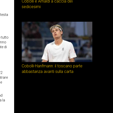
Cobolli e Arnaldi a caccia dei
sedicesimi
 testa
 tutto
 anno
te di
Cobolli-Hanfmann: il toscano parte
abbastanza avanti sulla carta
22
trare
ue
ad
a la