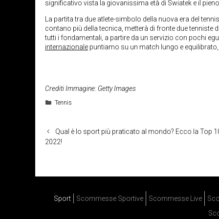
significativo vista la giovanissima età di Swiatek e il pien
La partita tra due atlete-simbolo della nuova era del tenni
contano più della tecnica, metterà di fronte due tenniste da
tutti i fondamentali, a partire da un servizio con pochi egu
internazionale
puntiamo su un match lungo e equilibrato,
Crediti Immagine: Getty Images
Categorie
Tennis
Qual è lo sport più praticato al mondo? Ecco la Top 1
2022!
Sport
Scommesse Sportive
Scommesse Live
Sco
Sc