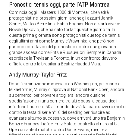
Pronostici tennis oggi, parte l’ATP Montreal
Comincia oggi il Masters 1000 di Montreal, che vedrà
protagonisti nei prossimi giorni anche gli azzurri Jannik
Sinner, Matteo Berrettini e Fabio Fognini. Non ci sarà invece
Novak Djokovic, che ha dato forfait qualche giorno fa. In
questa prima giornata sono protagonisti due top del tennis
degli ultimi anni come Murray e Wawrinka, che però non
partono con i favori del pronostico contro due giovani in
grande ascesa come Frits e Ruusuvuori. Sempre in Canada
esordisce la Trevisan a Toronto, in un confronto davvero
difficile contro la brasiliana Beatriz Haddad Maia.
Andy Murray-Taylor Fritz
Dopo l’eliminazione immediata da Washington, per mano di
Mikael Ymer, Murray ci riprova al National Bank Open, ancora
su cemento, per provare a togliersi ancora qualche
soddisfazione in una carriera tra alti e bassi a causa degli
infortuni. Il numero 50 al mondo dovrà faticare davvero molto
contro la testa di serie n°10 del seeding per riuscire ad
avanzare al turno successivo, dove arriverà uno tra Benjamin
Bonzi e Frances Tiafoe. Fritz è stato costretto al ritiro al Citi
Open durante il match contro Daniel Evans, mentre a