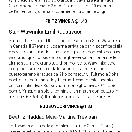
Wimbledon si è arreso solo ai quarti davanti a Rafa Nadal.
Queste sono le uniche 2 sconfitte negli ultimi 10 incontri
dell’americano, che ha sicuramente più chance oggi.
FRITZ VINCE A @1.40
Stan Wawrinka-Emil Ruusuvuori
Sulla carta è molto difficile anche l’esordio di Stan Wawrinka
in Canada. Il 37enne di Losanna arriva da ben 4 sconfitte di fila
e deve trovare il modo di uscire da questo momento negativo:
va comunque considerato che gli avversari affrontati nelle
ultime settimane erano tutti di primo livello. Wawrinka però
non gioca su cemento dallo scorso marzo e anche su
questo terreno è reduce da 3 ko consecutivi, l’ultimo a Doha
contro il sudafricano Lloyd Harris. Decisamente favorito
quindi il finlandese Ruusuvuori, fuori agli ottavi del Citi Open
contro Ymer, ma solo al termine di un match combattuto in
tre set (3-6 7-6 4-6). Il match è in programma alle ore 18.
RUUSUVUORI VINCE @1.33
Beatriz Haddad Maia-Martina Trevisan
La Trevisan è una delle due italiani (l’altra è Camila Giorgi)
presente nel tabellone principale WTA 1000 a Toronto, anche