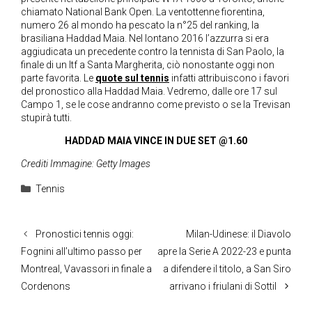
chiamato National Bank Open. La ventottenne fiorentina,
numero 26 al mondo ha pescato la n°25 del ranking, la
brasiliana Haddad Maia. Nel lontano 2016 l’azzurra si era
aggiudicata un precedente contro la tennista di San Paolo, la
finale di un Itf a Santa Margherita, ciò nonostante oggi non
parte favorita. Le
quote sul tennis
infatti attribuiscono i favori
del pronostico alla Haddad Maia. Vedremo, dalle ore 17 sul
Campo 1, se le cose andranno come previsto o se la Trevisan
stupirà tutti.
HADDAD MAIA VINCE IN DUE SET @1.60
Crediti
Immagine: Getty Images
Categorie
Tennis
Pronostici tennis oggi:
Milan-Udinese: il Diavolo
Fognini all’ultimo passo per
apre la Serie A 2022-23 e punta
Montreal, Vavassori in finale a
a difendere il titolo, a San Siro
Cordenons
arrivano i friulani di Sottil