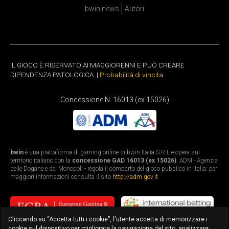
bwin news
Autori
IL GIOCO È RISERVATO AI MAGGIORENNI E PUÒ CREARE
DIPENDENZA PATOLOGICA. |
Probabilità di vincita
Concessione N. 16013 (ex 15026)
bwin
è una piattaforma di gaming online di bwin Italia S.R.L e opera sul
territorio italiano con la
concessione GAD 16013 (ex 15026)
. ADM - Agenzia
delle Dogane e dei Monopoli - regola il comparto del gioco pubblico in Italia: per
maggiori informazioni consulta il sito
http://adm.gov.it
Cliccando su “Accetta tutti i cookie”, l'utente accetta di memorizzare i
cookie sul dispositivo per migliorare la navigazione del sito, analizzare