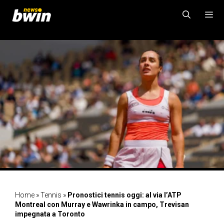
Vai
al
contenuto
MENU
Home
»
Tennis
»
Pronostici tennis oggi: al via l’ATP
Montreal con Murray e Wawrinka in campo, Trevisan
impegnata a Toronto