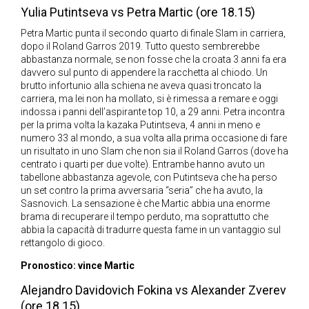
Yulia Putintseva vs Petra Martic (ore 18.15)
Petra Martic punta il secondo quarto di finale Slam in carriera,
dopo il Roland Garros 2019. Tutto questo sembrerebbe
abbastanza normale, se non fosse che la croata 3 anni fa era
davvero sul punto di appendere la racchetta al chiodo. Un
brutto infortunio alla schiena ne aveva quasi troncato la
carriera, ma lei non ha mollato, si è rimessa a remare e oggi
indossa i panni dell’aspirante top 10, a 29 anni. Petra incontra
per la prima volta la kazaka Putintseva, 4 anni in meno e
numero 33 al mondo, a sua volta alla prima occasione di fare
un risultato in uno Slam che non sia il Roland Garros (dove ha
centrato i quarti per due volte). Entrambe hanno avuto un
tabellone abbastanza agevole, con Putintseva che ha perso
un set contro la prima avversaria “seria” che ha avuto, la
Sasnovich. La sensazione è che Martic abbia una enorme
brama di recuperare il tempo perduto, ma soprattutto che
abbia la capacità di tradurre questa fame in un vantaggio sul
rettangolo di gioco.
Pronostico: vince Martic
Alejandro Davidovich Fokina vs Alexander Zverev
(ore 18.15)