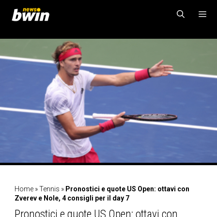
Vai
al
contenuto
MENU
Home
»
Tennis
»
Pronostici e quote US Open: ottavi con
Zverev e Nole, 4 consigli per il day 7
Pronostici e quote US Open: ottavi con