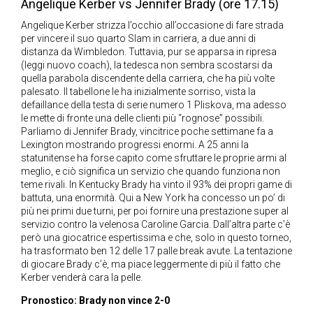
Angelique Kerber vs Jennifer Brady (ore 17.15)
Angelique Kerber strizza l’occhio all’occasione di fare strada
per vincere il suo quarto Slam in carriera, a due anni di
distanza da Wimbledon. Tuttavia, pur se apparsa in ripresa
(leggi nuovo coach), la tedesca non sembra scostarsi da
quella parabola discendente della carriera, che ha più volte
palesato. Il tabellone le ha inizialmente sorriso, vista la
defaillance della testa di serie numero 1 Pliskova, ma adesso
le mette di fronte una delle clienti più “rognose” possibili.
Parliamo di Jennifer Brady, vincitrice poche settimane fa a
Lexington mostrando progressi enormi. A 25 anni la
statunitense ha forse capito come sfruttare le proprie armi al
meglio, e ciò significa un servizio che quando funziona non
teme rivali. In Kentucky Brady ha vinto il 93% dei propri game di
battuta, una enormità. Qui a New York ha concesso un po’ di
più nei primi due turni, per poi fornire una prestazione super al
servizio contro la velenosa Caroline Garcia. Dall’altra parte c’è
però una giocatrice espertissima e che, solo in questo torneo,
ha trasformato ben 12 delle 17 palle break avute. La tentazione
di giocare Brady c’è, ma piace leggermente di più il fatto che
Kerber venderà cara la pelle.
Pronostico: Brady non vince 2-0