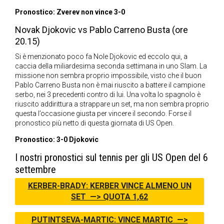
Pronostico: Zverev non vince 3-0
Novak Djokovic vs Pablo Carreno Busta (ore
20.15)
Si è menzionato poco fa Nole Djokovic ed eccolo qui, a
caccia della miliardesima seconda settimana in uno Slam. La
missione non sembra proprio impossibile, visto che il buon
Pablo Carreno Busta non è mai riuscito a battere il campione
serbo, nei 3 precedenti contro di lui. Una volta lo spagnolo è
riuscito addirittura a strappare un set, ma non sembra proprio
questa l’occasione giusta per vincere il secondo. Forse il
pronostico più netto di questa giornata di US Open.
Pronostico: 3-0 Djokovic
I nostri pronostici sul tennis per gli US Open del 6
settembre
KERBER-BRADY: KERBER VINCE ALMENO UN
SET —> QUOTA 1,62
PUTINTSEVA-MARTIC: VINCE MARTIC —>