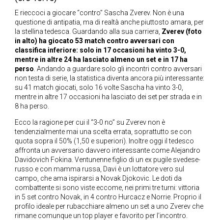
E rieccoci a giocare “contro” Sascha Zverev. Non è una
questione di antipatia, ma di realtà anche piuttosto amara, per
la stellina tedesca. Guardando alla sua carriera,
Zverev (foto
in alto) ha giocato 53 match contro avversari con
classifica inferiore: solo in 17 occasioni ha vinto 3-0,
mentre in altre 24 ha lasciato almeno un set e in 17 ha
perso
. Andando a guardare solo gli incontri contro avversari
non testa di serie, la statistica diventa ancora più interessante:
su 41 match giocati, solo 16 volte Sascha ha vinto 3-0,
mentre in altre 17 occasioni ha lasciato dei set per strada e in
8 ha perso.
Ecco la ragione per cui il “3-0 no” su Zverev non è
tendenzialmente mai una scelta errata, soprattutto se con
quota sopra il 50% (1,50 e superiori). Inoltre oggi il tedesco
affronta un avversario davvero interessante come Alejandro
Davidovich Fokina. Ventunenne figlio di un ex pugile svedese-
russo e con mamma russa, Davi è un lottatore vero sul
campo, che ama ispirarsi a Novak Djokovic. Le doti da
combattente si sono viste eccome, nei primi tre turni: vittoria
in 5 set contro Novak, in 4 contro Hurcacz e Norrie. Proprio il
profilo ideale per rubacchiare almeno un set a uno Zverev che
rimane comunque un top player e favorito per l’incontro.