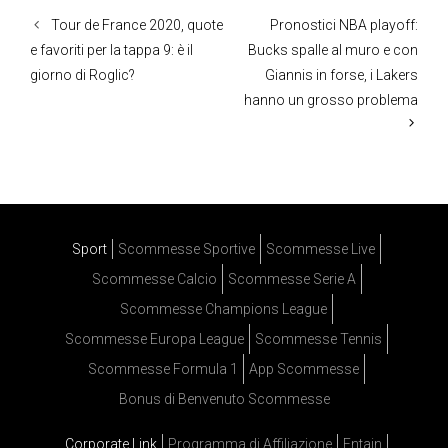
Tour de France 2020, quote
Pronostici NBA playoff:
e favoriti per la tappa 9: è il
Bucks spalle al muro e con
giorno di Roglic?
Giannis in forse, i Lakers
hanno un grosso problema
Sport
Scommesse Sportive
Scommesse Live
Scommesse Calcio
Scommesse Serie A
Scommesse Champions League
Scommesse Europa League
Scommesse Tennis
Scommesse Formula 1
App Scommesse
Bonus di Benvenuto Scommesse
Corporate Link
Programma di Affiliazione
Entain