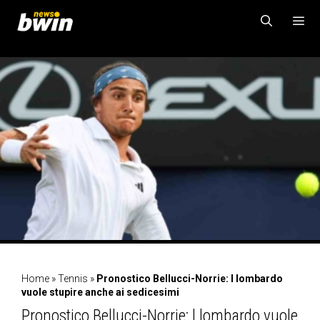
Vai
al
contenuto
MENU
Home
»
Tennis
»
Pronostico Bellucci-Norrie: l lombardo
vuole stupire anche ai sedicesimi
Pronostico Bellucci-Norrie: l lombardo vuole