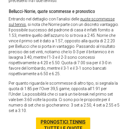
precedenti fra i due tennisti.
Bellucci-Norrie, quote scommesse e pronostico
Entrando nel dettaglio con l’analisi delle
quote scommesse
sul tennis
, si nota che Norrie parte con un discreto vantaggio.
Il possibile successo del padrone di casa è infatti fornito a
1.53, mentre quello dell’azzurro lo si trova a 2.45. Norrie che
vince il primo set è dato a 1.57, opposto alla quota di 2.2.20
per Bellucci che si porta in vantaggio. Passando al risultato
preciso dei set vinti, notiamo che lo 0-3 per il britannico è in
lavagna 3.40, mentre l’1-3 e il 2-3 sono concessi
rispettivamente a 4.20 e 5.50. Quota di 7.00 sia per il 3-0 in
favore del lombardo, mentre il 3-1 e il 3-1 sono bancati
rispettivamente a 6.50 e 6.25.
Per quanto riguarda le scommesse di altro tipo, si segnala la
quota di 1.85 per l’Over 39,5 game, opposta all’1.91 per
l’Under. La possibilità che ci sarà un tie-break nel primo set
vale ben 3.60 volte la posta. Ci sono poi le proposte per il
numero di set che si giocheranno: 3 set a 2.50, 4 set a 2.55 e 5
set a 3.10.
PRONOSTICI TENNIS
TUTTE LE QUOTE