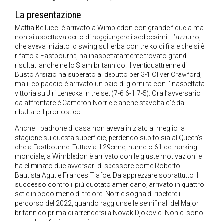
La presentazione
Mattia Bellucci è arrivato a Wimbledon con grande fiducia ma
non si aspettava certo di raggiungere i sedicesimi. L’azzurro,
che aveva iniziato lo swing sull’erba con tre ko di fila e che si è
rifatto a Eastbourne, ha inaspettatamente trovato grandi
risultati anche nello Slam britannico. Il ventiquattrenne di
Busto Arsizio ha superato al debutto per 3-1 Oliver Crawford,
ma il colpaccio è arrivato un paio di giorni fa con l’inaspettata
vittoria su Jiri Lehecka in tre set (7-6 6-1 7-5). Ora l’avversario
da affrontare è Cameron Norrie e anche stavolta c’è da
ribaltare il pronostico.
Anche il padrone di casa non aveva iniziato al meglio la
stagione su questa superficie, perdendo subito sia al Queen’s
che a Eastbourne. Tuttavia il 29enne, numero 61 del ranking
mondiale, a Wimbledon è arrivato con le giuste motivazioni e
ha eliminato due avversari di spessore come Roberto
Bautista Agut e Frances Tiafoe. Da apprezzare soprattutto il
successo contro il più quotato americano, arrivato in quattro
set e in poco meno di tre ore. Norrie sogna di ripetere il
percorso del 2022, quando raggiunse le semifinali del Major
britannico prima di arrendersi a Novak Djokovic. Non ci sono