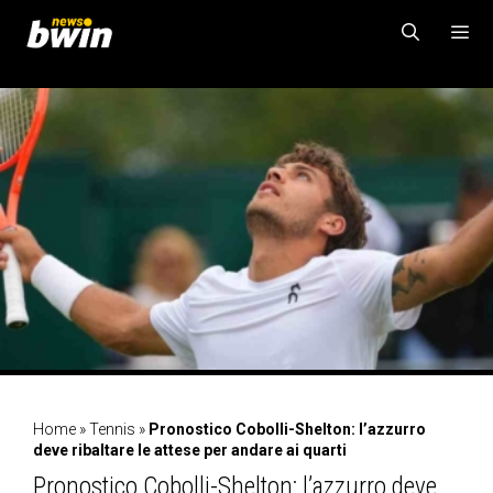
Vai
al
contenuto
MENU
Home
»
Tennis
»
Pronostico Cobolli-Shelton: l’azzurro
deve ribaltare le attese per andare ai quarti
Pronostico Cobolli-Shelton: l’azzurro deve