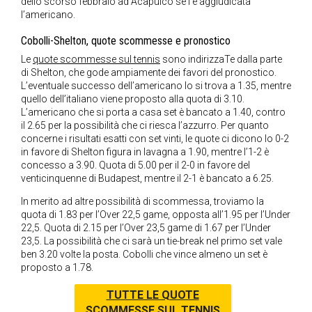
dello scorso febbraio ad Acapulco se l’è aggiudicata
l’americano.
Cobolli-Shelton, quote scommesse e pronostico
Le
quote scommesse sul tennis
sono indirizzaTe dalla parte
di Shelton, che gode ampiamente dei favori del pronostico.
L’eventuale successo dell’americano lo si trova a 1.35, mentre
quello dell’italiano viene proposto alla quota di 3.10.
L’americano che si porta a casa set è bancato a 1.40, contro
il 2.65 per la possibilità che ci riesca l’azzurro. Per quanto
concerne i risultati esatti con set vinti, le quote ci dicono lo 0-2
in favore di Shelton figura in lavagna a 1.90, mentre l’1-2 è
concesso a 3.90. Quota di 5.00 per il 2-0 in favore del
venticinquenne di Budapest, mentre il 2-1 è bancato a 6.25.
In merito ad altre possibilità di scommessa, troviamo la
quota di 1.83 per l’Over 22,5 game, opposta all’1.95 per l’Under
22,5. Quota di 2.15 per l’Over 23,5 game di 1.67 per l’Under
23,5. La possibilità che ci sarà un tie-break nel primo set vale
ben 3.20 volte la posta. Cobolli che vince almeno un set è
proposto a 1.78.
TUTTE LE QUOTE
SCOMMESSE SUL TENNIS