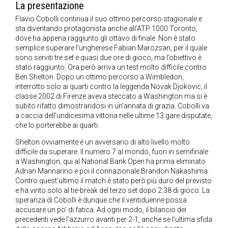
La presentazione
Flavio Cobolli continua il suo ottimo percorso stagionale e
sta diventando protagonista anche all’ATP 1000 Toronto,
dove ha appena raggiunto gli ottavo di finale. Non è stato
semplice superare l’ungherese Fabian Marozsan, per il quale
sono serviti tre set e quasi due ore di gioco, ma l’obiettivo è
stato raggiunto. Ora però arriva un test molto difficile contro
Ben Shelton. Dopo un ottimo percorso a Wimbledon,
interrotto solo ai quarti contro la leggenda Novak Djokovic, il
classe 2002 di Firenze aveva steccato a Washington ma si è
subito rifatto dimostrandosi in un’annata di grazia. Cobolli va
a caccia dell’undicesima vittoria nelle ultime 13 gare disputate,
che lo porterebbe ai quarti.
Shelton ovviamente è un avversario di alto livello molto
difficile da superare. Il numero 7 al mondo, fuori in semifinale
a Washington, qui al National Bank Open ha prima eliminato
Adrian Mannarino e poi il connazionale Brandon Nakashima.
Contro quest’ultimo il match è stato però più duro del previsto
e ha vinto solo al tie-break del terzo set dopo 2:38 di gioco. La
speranza di Cobolli è dunque che il ventiduenne possa
accusare un po’ di fatica. Ad ogni modo, il bilancio dei
precedenti vede l’azzurro avanti per 2-1, anche se l’ultima sfida