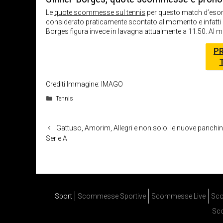
Le
quote scommesse sul tennis
per questo match d’esord
considerato praticamente scontato al momento e infatti 
Borges figura invece in lavagna attualmente a 11.50. Al 
PR
Crediti Immagine: IMAGO
Categorie
Tennis
Gattuso, Amorim, Allegri e non solo: le nuove panchin
Serie A
Sport
Scommesse Sportive
Scommesse Live
Sco
Sc