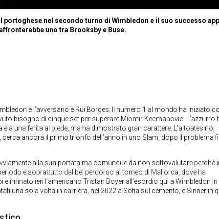
a il portoghese nel secondo turno di Wimbledon e il suo successo ap
 affronterebbe uno tra Brooksby e Buse.
imbledon e l’avversario è Rui Borges. Il numero 1 al mondo ha iniziato c
o ha avuto bisogno di cinque set per superare Miomir Kecmanovic. L’azzurro 
 e a una ferita al piede, ma ha dimostrato gran carattere. L’altoatesino,
 cerca ancora il primo trionfo dell’anno in uno Slam, dopo il problema f
e ovviamente alla sua portata ma comunque da non sottovalutare perché i
periodo e soprattutto dal bel percorso al torneo di Mallorca, dove ha
i eliminato ieri l’americano Tristan Boyer all’esordio qui a Wimbledon in 
tati una sola volta in carriera, nel 2022 a Sofia sul cemento, e Sinner in q
stico