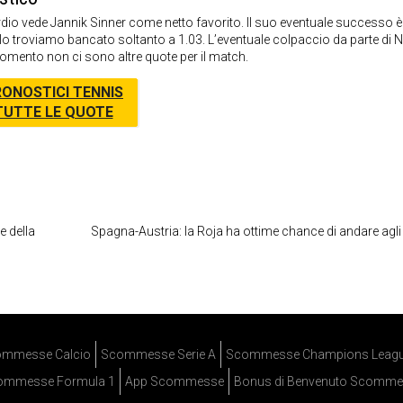
io vede Jannik Sinner come netto favorito. Il suo eventuale successo è
lo troviamo bancato soltanto a 1.03. L’eventuale colpaccio da parte di 
momento non ci sono altre quote per il match.
ONOSTICI TENNIS
TUTTE LE QUOTE
e della
Spagna-Austria: la Roja ha ottime chance di andare agli 
mmesse Calcio
Scommesse Serie A
Scommesse Champions Leag
ommesse Formula 1
App Scommesse
Bonus di Benvenuto Scomme