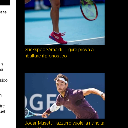
pare
Griekspoor-Arnaldi: il ligure prova a
ribaltare il pronostico
on
ha
isico
n
tre
uel
Jodar-Musetti: l’azzurro vuole la rivincita