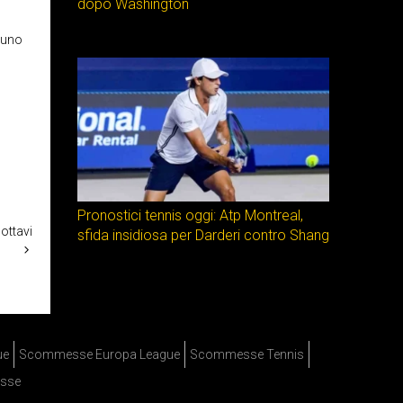
dopo Washington
Nuno
Pronostici tennis oggi: Atp Montreal,
ottavi
sfida insidiosa per Darderi contro Shang
ue
Scommesse Europa League
Scommesse Tennis
sse