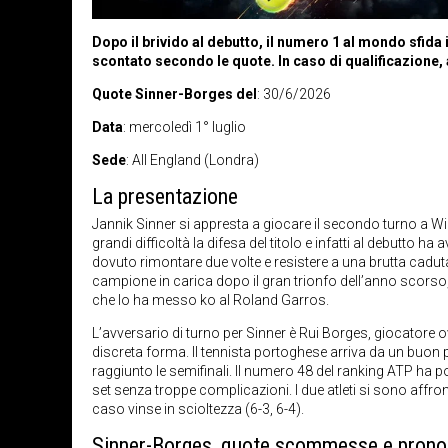
Dopo il brivido al debutto, il numero 1 al mondo sfid
scontato secondo le quote. In caso di qualificazione,
Quote Sinner-Borges del
: 30/6/2026
Data
: mercoledì 1° luglio
Sede
: All England (Londra)
La presentazione
Jannik Sinner si appresta a giocare il secondo turno a W
grandi difficoltà la difesa del titolo e infatti al debutt
dovuto rimontare due volte e resistere a una brutta caduta
campione in carica dopo il gran trionfo dell’anno scorso,
che lo ha messo ko al Roland Garros.
L’avversario di turno per Sinner è Rui Borges, giocator
discreta forma. Il tennista portoghese arriva da un buon 
raggiunto le semifinali. Il numero 48 del ranking ATP ha po
set senza troppe complicazioni. I due atleti si sono affron
caso vinse in scioltezza (6-3, 6-4).
Sinner-Borges, quote scommesse e prono