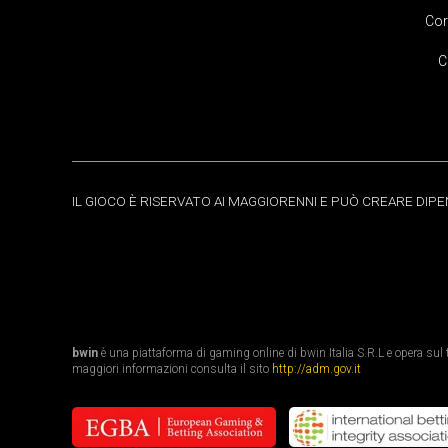
Cor
C
IL GIOCO È RISERVATO AI MAGGIORENNI E PUÒ CREARE DIP
bwin
è una piattaforma di gaming online di bwin Italia S.R.L e opera sul te
maggiori informazioni consulta il sito
http://adm.gov.it