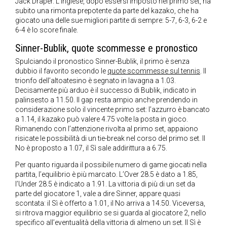
Jack Draper. L’inglese, dopo essersi imposto nel primo set, ha
subito una rimonta prepotente da parte del kazako, che ha
giocato una delle sue migliori partite di sempre: 5-7, 6-3, 6-2 e
6-4 è lo score finale.
Sinner-Bublik, quote scommesse e pronostico
Spulciando il pronostico Sinner-Bublik, il primo è senza
dubbio il favorito secondo le
quote scommesse sul tennis
. Il
trionfo dell’altoatesino è segnato in lavagna a 1.03.
Decisamente più arduo è il successo di Bublik, indicato in
palinsesto a 11.50. Il gap resta ampio anche prendendo in
considerazione solo il vincente primo set: l’azzurro è bancato
a 1.14, il kazako può valere 4.75 volte la posta in gioco.
Rimanendo con l’attenzione rivolta al primo set, appaiono
risicate le possibilità di un tie-break nel corso del primo set. Il
No è proposto a 1.07, il Sì sale addirittura a 6.75.
Per quanto riguarda il possibile numero di game giocati nella
partita, l’equilibrio è più marcato. L’Over 28.5 è dato a 1.85,
l’Under 28.5 è indicato a 1.91. La vittoria di più di un set da
parte del giocatore 1, vale a dire Sinner, appare quasi
scontata: il Sì è offerto a 1.01, il No arriva a 14.50. Viceversa,
si ritrova maggior equilibrio se si guarda al giocatore 2, nello
specifico all’eventualità della vittoria di almeno un set. Il Sì è