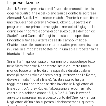
La presentazione
Jannik Sinner si presenta con il favore dei pronostici tennis
oggi nei quarti di finale del Roland Garros contro la sorpresa
Aleksandr Bublik. Il vincente del match affronterà in semifinale
uno tra Alexander Zverev e Novak Djokovic. La partita è in
programma nel primo pomeriggio di mercoledì 4 giugno. La
cornice dell’incontro è come di consueto quella dell’iconico
Stade Roland Garros di Parigi: in questo caso specifico
l’incontro si tiene sulla terra rossa del campo Philippe-
Chatrier. I due atleti contano in tutto quattro precedenti tra loro:
in 3 casi si è imposto l’altoatesino, in una sola circostanza ha
trionfato il kazako.
Sinner ha fin qui compiuto un cammino pressoché perfetto
nello Slam francese. Nonostante l’attuale numero uno al
mondo fosse di rientro da una squalifica durata qualche
mese (il ritorno ufficiale è stato per gli Internazionali a Roma,
dove è arrivato fino alla finale), l’atleta azzurro ha già
raggiunto una condizione atletica invidiabile. Negli ottavi di
finale contro Andrey Rublev, l’altoatesino si è confermato
essere uno schiacciasassi: 6-1, 6-3 e 6-4. Bublik invece è
arrivato a sorpresa fino a questo punto dell’Open di Francia.
Negli ottavi di finale ha superato il decisamente più quotato