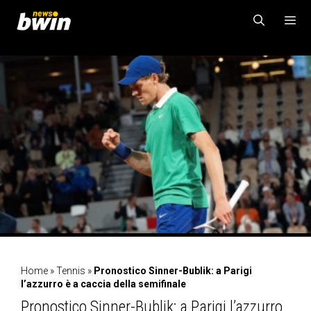
Vai
al
contenuto
MENU
Home
»
Tennis
»
Pronostico Sinner-Bublik: a Parigi
l’azzurro è a caccia della semifinale
Pronostico Sinner-Bublik: a Parigi l’azzurro