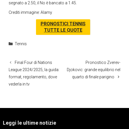
segnato a 2.50, il No è bancato a 1.45.
Crediti immagine: Alamy
PRONOSTICI TENNIS
TUTTE LE QUOTE
Categorie
Tennis
Final Four di Nations
Pronostico Zverev-
League 2024/2025, la guida:
Djokovic: grande equilibrio nel
format, regolamento, dove
quarto di finale parigino
vederla in tv
Leggi le ultime notizie