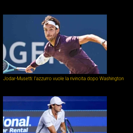
Jodar-Musetti: l’azzurro vuole la rivincita dopo Washington