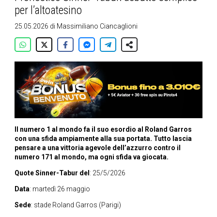
per l’altoatesino
25.05.2026
di
Massimiliano Ciancaglioni
Il numero 1 al mondo fa il suo esordio al Roland Garros
con una sfida ampiamente alla sua portata. Tutto lascia
pensare a una vittoria agevole dell’azzurro contro il
numero 171 al mondo, ma ogni sfida va giocata.
Quote Sinner-Tabur del
: 25/5/2026
Data
: martedì 26 maggio
Sede
: stade Roland Garros (Parigi)