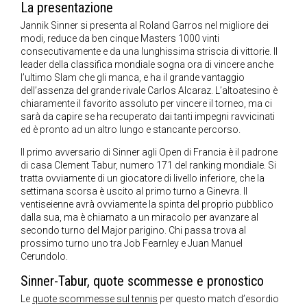
La presentazione
Jannik Sinner si presenta al Roland Garros nel migliore dei
modi, reduce da ben cinque Masters 1000 vinti
consecutivamente e da una lunghissima striscia di vittorie. Il
leader della classifica mondiale sogna ora di vincere anche
l’ultimo Slam che gli manca, e ha il grande vantaggio
dell’assenza del grande rivale Carlos Alcaraz. L’altoatesino è
chiaramente il favorito assoluto per vincere il torneo, ma ci
sarà da capire se ha recuperato dai tanti impegni ravvicinati
ed è pronto ad un altro lungo e stancante percorso.
Il primo avversario di Sinner agli Open di Francia è il padrone
di casa Clement Tabur, numero 171 del ranking mondiale. Si
tratta ovviamente di un giocatore di livello inferiore, che la
settimana scorsa è uscito al primo turno a Ginevra. Il
ventiseienne avrà ovviamente la spinta del proprio pubblico
dalla sua, ma è chiamato a un miracolo per avanzare al
secondo turno del Major parigino. Chi passa trova al
prossimo turno uno tra Job Fearnley e Juan Manuel
Cerundolo.
Sinner-Tabur, quote scommesse e pronostico
Le
quote scommesse sul tennis
per questo match d’esordio