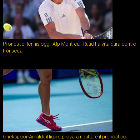
Pronostici tennis oggi: Atp Montreal, Ruud ha vita dura contro
Fonseca
Griekspoor-Arnaldi: il ligure prova a ribaltare il pronostico