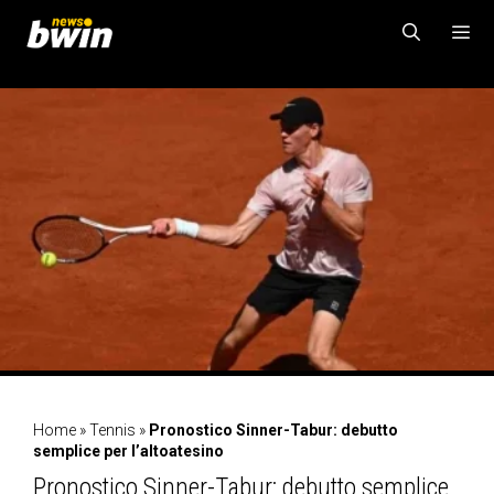
Vai
al
contenuto
MENU
Home
»
Tennis
»
Pronostico Sinner-Tabur: debutto
semplice per l’altoatesino
Pronostico Sinner-Tabur: debutto semplice