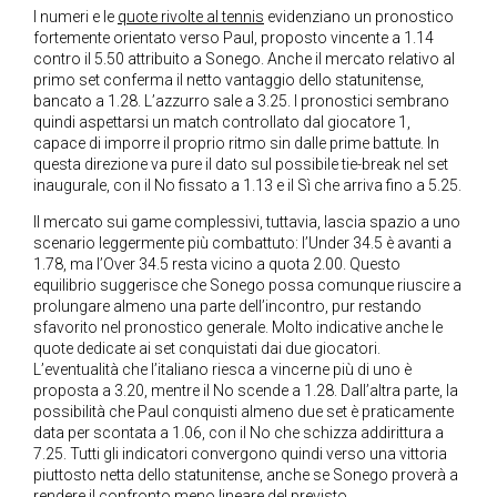
I numeri e le
quote rivolte al tennis
evidenziano un pronostico
fortemente orientato verso Paul, proposto vincente a 1.14
contro il 5.50 attribuito a Sonego. Anche il mercato relativo al
primo set conferma il netto vantaggio dello statunitense,
bancato a 1.28. L’azzurro sale a 3.25. I pronostici sembrano
quindi aspettarsi un match controllato dal giocatore 1,
capace di imporre il proprio ritmo sin dalle prime battute. In
questa direzione va pure il dato sul possibile tie-break nel set
inaugurale, con il No fissato a 1.13 e il Sì che arriva fino a 5.25.
Il mercato sui game complessivi, tuttavia, lascia spazio a uno
scenario leggermente più combattuto: l’Under 34.5 è avanti a
1.78, ma l’Over 34.5 resta vicino a quota 2.00. Questo
equilibrio suggerisce che Sonego possa comunque riuscire a
prolungare almeno una parte dell’incontro, pur restando
sfavorito nel pronostico generale. Molto indicative anche le
quote dedicate ai set conquistati dai due giocatori.
L’eventualità che l’italiano riesca a vincerne più di uno è
proposta a 3.20, mentre il No scende a 1.28. Dall’altra parte, la
possibilità che Paul conquisti almeno due set è praticamente
data per scontata a 1.06, con il No che schizza addirittura a
7.25. Tutti gli indicatori convergono quindi verso una vittoria
piuttosto netta dello statunitense, anche se Sonego proverà a
rendere il confronto meno lineare del previsto.