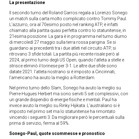
La presentazione
Il secondo turno del Roland Garros regala a Lorenzo Sonego
un match sulla carta molto complicato contro Tommy Paul.
L’azzurro, ora al 70esimo posto nel ranking ATP, è infatti
chiamato alla partita quasi perfetta contro lo statunitense, in
21esima posizione. La gara è in programma nel turno diurno
di mercoledì 27 maggio sulla terra rossa parigina. Se si
guardano ai precedenti tra i due atleti nel circuito ATP, si
ritrovano 3 sfide totali. La partita più recente risale però al
2024, al primo turno degli US Open, quando l’atleta a stelle e
strisce eliminò il torinese per 3-1. Le altre due sfide sono
datate 2021: l’atleta nostrano si è imposto a Cincinnati,
l’americano ha avuto la meglio a Rotterdam.
Nel primo turno dello Slam, Sonego ha avuto la meglio su
Pierre-Hugues Herbert ma sono serviti 5 set complessivi, con
un grande dispendio di energie fisiche e mentali. Paul ha
invece avuto la meglio su Rinky Hijikata. L’australiano si è
imposto nel primo set ma lo statunitense ha rimontato
vincendo i seguenti 3. Da migliorare però le percentuali sulla
prima di servizio, ferma al 59%.
Sonego-Paul, quote scommesse e pronostico