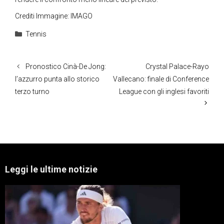
Crediti Immagine: IMAGO
Categorie
Tennis
Pronostico Cinà-De Jong:
Crystal Palace-Rayo
l’azzurro punta allo storico
Vallecano: finale di Conference
terzo turno
League con gli inglesi favoriti
Leggi le ultime notizie