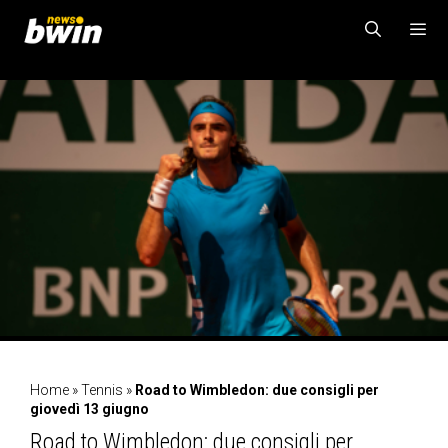
Vai
al
contenuto
MENU
Home
»
Tennis
»
Road to Wimbledon: due consigli per
giovedì 13 giugno
Road to Wimbledon: due consigli per