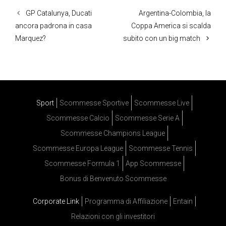
GP Catalunya, Ducati
Argentina-Colombia, la
ancora padrona in casa
Coppa America si scalda
Marquez?
subito con un big match
Sport
Scommesse Sportive
Scommesse Live
Scommesse Calcio
Scommesse Serie A
Scommesse Champions League
Scommesse Europa League
Scommesse Tennis
Scommesse Formula 1
App Scommesse
Bonus di Benvenuto Scommesse
Corporate Link
Programma di Affiliazione
Entain
Relazioni con gli investitori