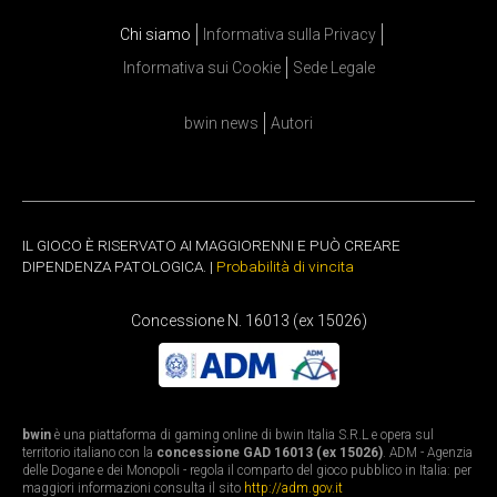
Chi siamo
Informativa sulla Privacy
Informativa sui Cookie
Sede Legale
bwin news
Autori
IL GIOCO È RISERVATO AI MAGGIORENNI E PUÒ CREARE
DIPENDENZA PATOLOGICA. |
Probabilità di vincita
Concessione N. 16013 (ex 15026)
bwin
è una piattaforma di gaming online di bwin Italia S.R.L e opera sul
territorio italiano con la
concessione GAD 16013 (ex 15026)
. ADM - Agenzia
delle Dogane e dei Monopoli - regola il comparto del gioco pubblico in Italia: per
maggiori informazioni consulta il sito
http://adm.gov.it