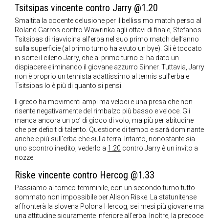
Tsitsipas vincente contro Jarry @1.20
Smaltita la cocente delusione per il bellissimo match perso al
Roland Garros contro Wawrinka agli ottavi di finale, Stefanos
Tsitsipas di riavvicina all’erba nel suo primo match dell’anno
sulla superficie (al primo turno ha avuto un bye). Gli è toccato
in sorte il cileno Jarry, che al primo turno ci ha dato un
dispiacere eliminando il giovane azzurro Sinner. Tuttavia, Jarry
non è proprio un tennista adattissimo al tennis sull’erba e
Tsitsipas lo è più di quanto si pensi.
Il greco ha movimenti ampi ma veloci e una presa che non
risente negativamente del rimbalzo più basso e veloce. Gli
manca ancora un po’ di gioco di volo, ma più per abitudine
che per deficit di talento. Questione di tempo e sarà dominante
anche e più sull’erba che sulla terra. Intanto, nonostante sia
uno scontro inedito, vederlo a
1.20
contro Jarry è un invito a
nozze.
Riske vincente contro Hercog @1.33
Passiamo al torneo femminile, con un secondo turno tutto
sommato non impossibile per Alison Riske. La statunitense
affronterà la slovena Polona Hercog, sei mesi più giovane ma
una attitudine sicuramente inferiore all’erba. Inoltre, la precoce