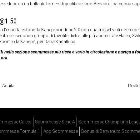
re reduce da un brillante torneo di qualificazione. Bencic di categoria su
i @1.50
esperta estone: la Kanepi conduce 2-0 con quattro set vinti e zero pers
ita nel secondo gruppo di favotite dietro alle più accreditate Halep, Svi
ie contro la Kanepi”, per Daria Kasatkina.
ti nella sezione scommesse più ricca e varia in circolazione e naviga a f
 ora
.
l’Aquila
Rocket
mmesse Calcio
Scommesse Serie A
Scommesse Champions Leag
ommesse Formula 1
App Scommesse
Bonus di Benvenuto Scomme