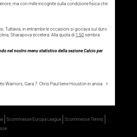
periore, ma con mille incognite sulla condizione fisica che
i. Tuttavia, in entrambe le occasioni si giocava sul duro
tolina, Sharapova eccetera. Alla quota di
1.50
sembra
ondo nel nostro menu statistico della sezione Calcio per
s-Warriors, Gara 7: Chris Paul tiene Houston in ansia
ue
Scommesse Europa League
Scommesse Tennis
sse