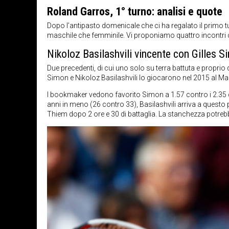
Roland Garros, 1° turno: analisi e quote
Dopo l’antipasto domenicale che ci ha regalato il primo tu
maschile che femminile. Vi proponiamo quattro incontri con
Nikoloz Basilashvili vincente con Gilles 
Due precedenti, di cui uno solo su terra battuta e proprio qu
Simon e Nikoloz Basilashvili lo giocarono nel 2015 al Mast
I bookmaker vedono favorito Simon a 1.57 contro i 2.35 di B
anni in meno (26 contro 33), Basilashvili arriva a questo
Thiem dopo 2 ore e 30 di battaglia. La stanchezza potrebbe