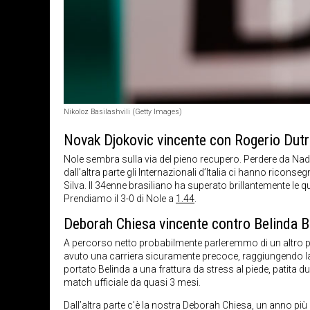
Nikoloz Basilashvili (Getty Images)
Novak Djokovic vincente con Rogerio Dutr
Nole sembra sulla via del pieno recupero. Perdere da Na
dall’altra parte gli Internazionali d’Italia ci hanno ric
Silva. Il 34enne brasiliano ha superato brillantemente le
Prendiamo il 3-0 di Nole a
1.44
.
Deborah Chiesa vincente contro Belinda 
A percorso netto probabilmente parleremmo di un altro pro
avuto una carriera sicuramente precoce, raggiungendo la 
portato Belinda a una frattura da stress al piede, patita du
match ufficiale da quasi 3 mesi.
Dall’altra parte c’è la nostra Deborah Chiesa, un anno più