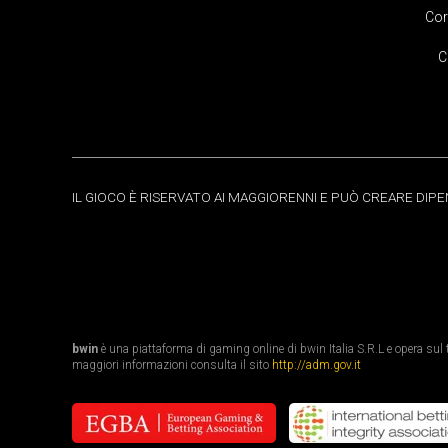
Cor
C
IL GIOCO È RISERVATO AI MAGGIORENNI E PUÒ CREARE DIP
bwin
è una piattaforma di gaming online di bwin Italia S.R.L e opera sul te
maggiori informazioni consulta il sito
http://adm.gov.it