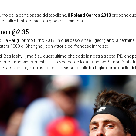
rno dalla parte bassa del tabellone, il
Roland Garros 2018
propone quest
 altrettanti consigli, da giocare in singola.
Simon @2.35
i a Parigi, primo turno 2017. In quel caso vinse il georgiano, al termine di 
ers 1000 di Shanghai, con vittoria del francese in tre set.
asilashvili, ma è su quest’ultimo che cade la nostra scelta. Più che per le
 primo turno sicuramente più fresco del collega francese. Simon è infatti
 farsi sentire, in un fisico che ha vissuto mille battaglie come quello de