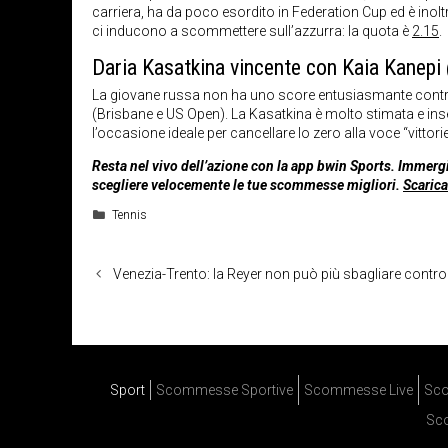
carriera, ha da poco esordito in Federation Cup ed è inolt
ci inducono a scommettere sull’azzurra: la quota è
2.15
.
Daria Kasatkina vincente con Kaia Kanep
La giovane russa non ha uno score entusiasmante contro l’
(Brisbane e US Open). La Kasatkina è molto stimata e inser
l’occasione ideale per cancellare lo zero alla voce “vittor
Resta nel vivo dell’azione con la app bwin Sports. Immergi
scegliere velocemente le tue scommesse migliori.
Scarica
Categorie
Tennis
Venezia-Trento: la Reyer non può più sbagliare contro 
Sport
Scommesse Sportive
Scommesse Live
Sco
Sc