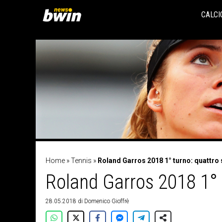
Vai
al
CALCI
contenuto
Home
»
Tennis
»
Roland Garros 2018 1° turno: quattro
Roland Garros 2018 1° 
28.05.2018
di
Domenico Gioffrè