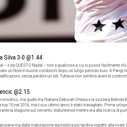
a Silva 3-0 @1.44
dal – e da QUESTO Nadal – non è qualcosa a cui si possa facilmente sfug
onsegnato un Nole in buone condizioni dopo un lungo periodo buio. A Pari
 qualificazioni, senza perdere un set. Tuttavia non sembra avere le contr
Bencic @2.15
nostico, ma quello tra l’italiana Deborah Chiesa e la svizzera Belinda B
top 10 nel 2016, ma il suo ultimo anno è stato travagliato. Prima un’ope
rante la stagione sul cemento statunitense mentre era alla ricerca di punti
 anziana ma dalla maturazione agonistica più tardiva rispetto alla rivale.