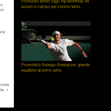
Pronostici tennis oggi: Atp Montreal, tre
ro
azzurri in campo per il primo turno
sco
e la
Pronostico Sonego-Griekspoor: grande
equilibrio al primo turno
seconda
ila