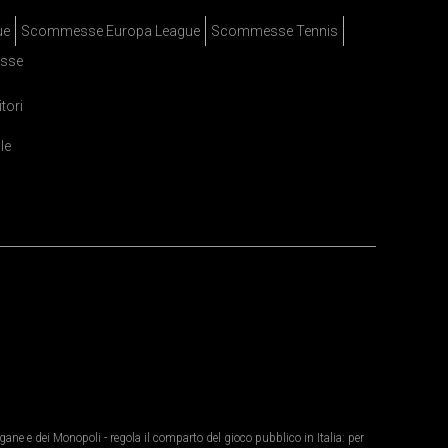
ue
Scommesse Europa League
Scommesse Tennis
sse
itori
le
ane e dei Monopoli - regola il comparto del gioco pubblico in Italia: per