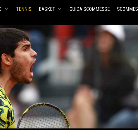
O
TENNIS
BASKET
GUIDA SCOMMESSE
SCOMMES