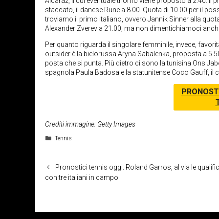
Alcaraz, il cui eventuale trionfo viene proposto a 2.40. Il
staccato, il danese Rune a 8.00. Quota di 10.00 per il pos
troviamo il primo italiano, ovvero Jannik Sinner alla quot
Alexander Zverev a 21.00, ma non dimentichiamoci anche A
Per quanto riguarda il singolare femminile, invece, favorit
outsider è la bielorussa Aryna Sabalenka, proposta a 5.50
posta che si punta. Più dietro ci sono la tunisina Ons Jab
spagnola Paula Badosa e la statunitense Coco Gauff, il 
PRONOSTI
Crediti immagine: Getty Images
Categorie
Tennis
Pronostici tennis oggi: Roland Garros, al via le qualifi
con tre italiani in campo