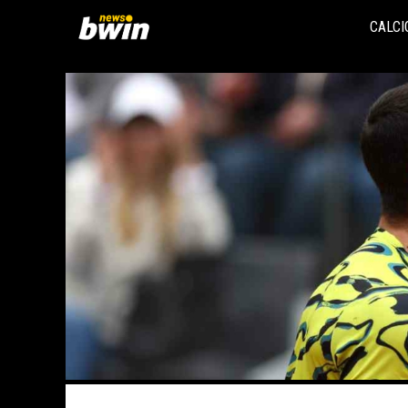
Vai
al
CALCI
contenuto