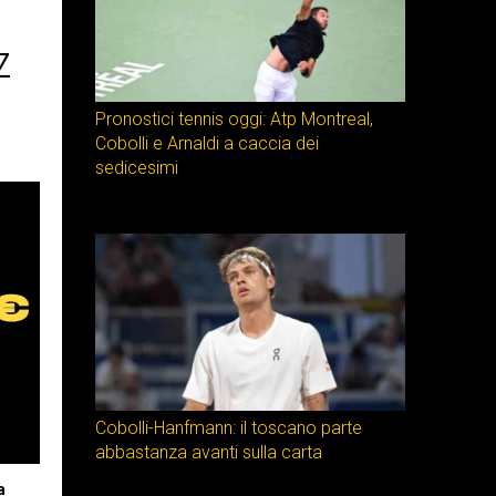
z
Pronostici tennis oggi: Atp Montreal,
Cobolli e Arnaldi a caccia dei
sedicesimi
Cobolli-Hanfmann: il toscano parte
abbastanza avanti sulla carta
a