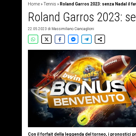
Home
»
Tennis
»
Roland Garros 2023: senza Nadal il fa
Roland Garros 2023: sen
22.05.2023
di
Massimiliano Ciancaglioni
Con il forfait della leggenda del torneo, i pronostici