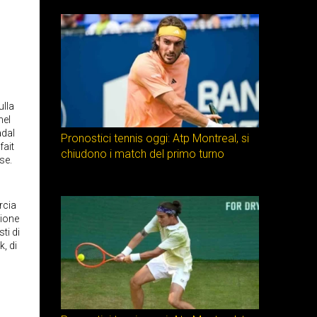
ulla
nel
adal
Pronostici tennis oggi: Atp Montreal, si
fait
chiudono i match del primo turno
se.
rcia
pione
ti di
, di