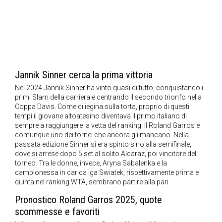
Jannik Sinner cerca la prima vittoria
Nel 2024 Jannik Sinner ha vinto quasi di tutto, conquistando i
primi Slam della carriera e centrando il secondo trionfo nella
Coppa Davis. Come ciliegina sulla torta, proprio di questi
tempi il giovane altoatesino diventava il primo italiano di
sempre a raggiungere la vetta del ranking. Il Roland Garros è
comunque uno dei tornei che ancora gli mancano. Nella
passata edizione Sinner si era spinto sino alla semifinale,
dove si arrese dopo 5 set al solito Alcaraz, poi vincitore del
torneo. Tra le donne, invece, Aryna Sabalenka e la
campionessa in carica Iga Swiatek, rispettivamente prima e
quinta nel ranking WTA, sembrano partire alla pari.
Pronostico Roland Garros 2025, quote
scommesse e favoriti