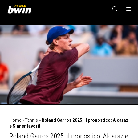
Vai
al
contenuto
MENU
Home
»
Tennis
»
Roland Garros 2025, il pronostico: Alcaraz
e Sinner favoriti
Roland Garros 2025, il pronostico: Alcaraz e