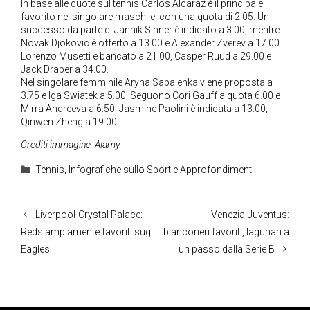
In base alle
quote sul tennis
Carlos Alcaraz è il principale
favorito nel singolare maschile, con una quota di 2.05. Un
successo da parte di Jannik Sinner è indicato a 3.00, mentre
Novak Djokovic è offerto a 13.00 e Alexander Zverev a 17.00.
Lorenzo Musetti è bancato a 21.00, Casper Ruud a 29.00 e
Jack Draper a 34.00.
Nel singolare femminile Aryna Sabalenka viene proposta a
3.75 e Iga Swiatek a 5.00. Seguono Cori Gauff a quota 6.00 e
Mirra Andreeva a 6.50. Jasmine Paolini è indicata a 13.00,
Qinwen Zheng a 19.00.
Crediti immagine: Alamy
Categorie
Tennis
,
Infografiche sullo Sport e Approfondimenti
Liverpool-Crystal Palace:
Venezia-Juventus:
Reds ampiamente favoriti sugli
bianconeri favoriti, lagunari a
Eagles
un passo dalla Serie B