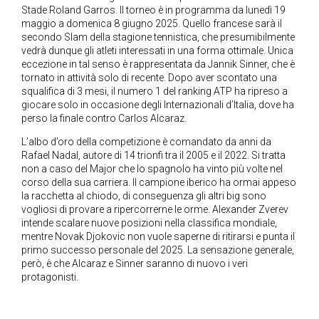
Stade Roland Garros. Il torneo è in programma da lunedì 19
maggio a domenica 8 giugno 2025. Quello francese sarà il
secondo Slam della stagione tennistica, che presumibilmente
vedrà dunque gli atleti interessati in una forma ottimale. Unica
eccezione in tal senso è rappresentata da Jannik Sinner, che è
tornato in attività solo di recente. Dopo aver scontato una
squalifica di 3 mesi, il numero 1 del ranking ATP ha ripreso a
giocare solo in occasione degli Internazionali d’Italia, dove ha
perso la finale contro Carlos Alcaraz.
L’albo d’oro della competizione è comandato da anni da
Rafael Nadal, autore di 14 trionfi tra il 2005 e il 2022. Si tratta
non a caso del Major che lo spagnolo ha vinto più volte nel
corso della sua carriera. Il campione iberico ha ormai appeso
la racchetta al chiodo, di conseguenza gli altri big sono
vogliosi di provare a ripercorrerne le orme. Alexander Zverev
intende scalare nuove posizioni nella classifica mondiale,
mentre Novak Djokovic non vuole saperne di ritirarsi e punta il
primo successo personale del 2025. La sensazione generale,
però, è che Alcaraz e Sinner saranno di nuovo i veri
protagonisti.