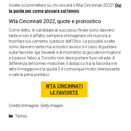
Volete scommettere su chi vincerà il Wta Cincinnati 2022?
Qui
la guida per come giocare sul tennis
.
Wta Cincinnati 2022, quote e pronostico
Come detto, le candidate al successo finale sono davvero
tante e non è affatto semplice immaginare chi riuscirà a
trionfare sul cemento outdoor dell’Ohio. Le possibili scelte
sono davvero tante ma a nostro avviso è il caso di puntare
sulla favorita. Iga Swiatek è al momento la giocatrice migliore
e il passo falso a Toronto non deve portare fuori strada. A
differenza del torneo maschile, il distacco tra la favorita e le
altre è maggiore e la quota 5 è comunque molto interessante
e vale la pena puntarci.
WTA CINCINNATI
LE FAVORITE
Crediti Immagine: Getty Images
Categorie
Tennis