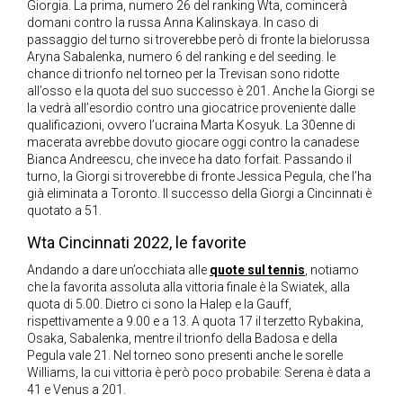
Giorgia. La prima, numero 26 del ranking Wta, comincerà
domani contro la russa Anna Kalinskaya. In caso di
passaggio del turno si troverebbe però di fronte la bielorussa
Aryna Sabalenka, numero 6 del ranking e del seeding. le
chance di trionfo nel torneo per la Trevisan sono ridotte
all’osso e la quota del suo successo è 201. Anche la Giorgi se
la vedrà all’esordio contro una giocatrice proveniente dalle
qualificazioni, ovvero l’ucraina Marta Kosyuk. La 30enne di
macerata avrebbe dovuto giocare oggi contro la canadese
Bianca Andreescu, che invece ha dato forfait. Passando il
turno, la Giorgi si troverebbe di fronte Jessica Pegula, che l’ha
già eliminata a Toronto. Il successo della Giorgi a Cincinnati è
quotato a 51.
Wta Cincinnati 2022, le favorite
Andando a dare un’occhiata alle
quote sul tennis
, notiamo
che la favorita assoluta alla vittoria finale è la Swiatek, alla
quota di 5.00. Dietro ci sono la Halep e la Gauff,
rispettivamente a 9.00 e a 13. A quota 17 il terzetto Rybakina,
Osaka, Sabalenka, mentre il trionfo della Badosa e della
Pegula vale 21. Nel torneo sono presenti anche le sorelle
Williams, la cui vittoria è però poco probabile: Serena è data a
41 e Venus a 201.