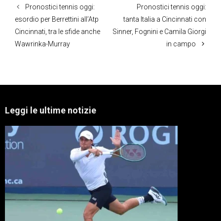
Pronostici tennis oggi:
Pronostici tennis oggi:
esordio per Berrettini all’Atp
tanta Italia a Cincinnati con
Cincinnati, tra le sfide anche
Sinner, Fognini e Camila Giorgi
Wawrinka-Murray
in campo
Leggi le ultime notizie