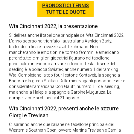
PRONOSTICI TENNIS
TUTTE LE QUOTE
Wta Cincinnati 2022, la presentazione
Si delinea anche il tabellone principale del Wta Cincinnati 2022.
L’anno scorso ha trionfato l’australiana Ashleigh Barty,
battendo in finale la svizzera Jil Teichmann. Non
mancheranno le emozioni nel torneo femminile americano
perché tutte le migliori giocatrici figurano nel tabellone
principale e intendono arrivare in fondo. Testa di serie del
seeding è la polacca Swiatek, anche numero 1 del ramking
Wta. Completano la top four l’estone Kontaveit, la spagnola
Badosa e la greca Sakkari. Delle mine vaganti possono essere
considerate l’americana Cori Gauff, numero 11 del seeding,
ma anche la Halep e la spagnola Garbine Muguruza. La
competizione si chiuderà il 21 agosto.
Wta Cincinnati 2022, presenti anche le azzurre
Giorgi e Trevisan
Ci saranno anche due italiane nel tabellone principale del
Western e Southern Open, ovvero Martina Trevisan e Camila