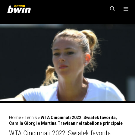
Vai
al
contenuto
MENU
Home
»
Tennis
»
WTA Cincinnati 2022: Swiatek favorita,
Camila Giorgi e Martina Trevisan nel tabellone principale
WTA Cincinnati 2022: Swiatek favorita,