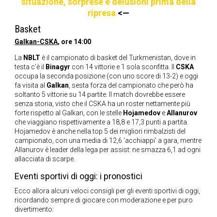
situazione, sorprese e delusioni prima della
ripresa
<—
Basket
Galkan-CSKA
, ore 14:00
La
NBLT
è il campionato di basket del Turkmenistan, dove in
testa c’è il
Binagyr
con 14 vittorie e 1 sola sconfitta. Il
CSKA
occupa la seconda posizione (con uno score di 13-2) e oggi
fa visita al
Galkan
, sesta forza del campionato che però ha
soltanto 5 vittorie su 14 partite. Il match dovrebbe essere
senza storia, visto che il CSKA ha un roster nettamente più
forte rispetto al Galkan, con le stelle
Hojamedov
e
Allanurov
che viaggiano rispettivamente a 18,8 e 17,3 punti a partita.
Hojamedov è anche nella top 5 dei migliori rimbalzisti del
campionato, con una media di 12,6 ‘acchiappi’ a gara, mentre
Allanurov è leader della lega per assist: ne smazza 6,1 ad ogni
allacciata di scarpe.
Eventi sportivi di oggi: i pronostici
Ecco allora alcuni veloci consigli per gli eventi sportivi di oggi,
ricordando sempre di giocare con moderazione e per puro
divertimento: