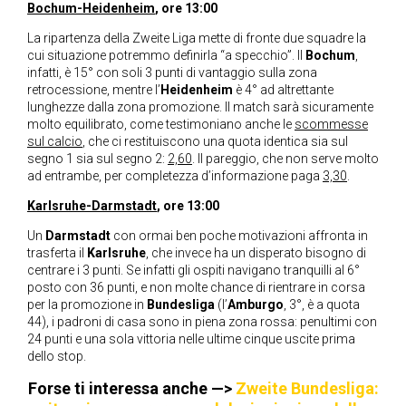
Bochum-Heidenheim
, ore 13:00
La ripartenza della Zweite Liga mette di fronte due squadre la
cui situazione potremmo definirla “a specchio”. Il
Bochum
,
infatti, è 15° con soli 3 punti di vantaggio sulla zona
retrocessione, mentre l’
Heidenheim
è 4° ad altrettante
lunghezze dalla zona promozione. Il match sarà sicuramente
molto equilibrato, come testimoniano anche le
scommesse
sul calcio
, che ci restituiscono una quota identica sia sul
segno 1 sia sul segno 2:
2,60
. Il pareggio, che non serve molto
ad entrambe, per completezza d’informazione paga
3,30
.
Karlsruhe-Darmstadt
, ore 13:00
Un
Darmstadt
con ormai ben poche motivazioni affronta in
trasferta il
Karlsruhe
, che invece ha un disperato bisogno di
centrare i 3 punti. Se infatti gli ospiti navigano tranquilli al 6°
posto con 36 punti, e non molte chance di rientrare in corsa
per la promozione in
Bundesliga
(l’
Amburgo
, 3°, è a quota
44), i padroni di casa sono in piena zona rossa: penultimi con
24 punti e una sola vittoria nelle ultime cinque uscite prima
dello stop.
Forse ti interessa anche —>
Zweite Bundesliga: