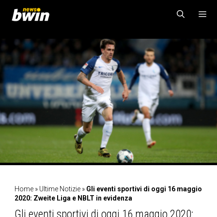
Vai
al
contenuto
MENU
Home
»
Ultime Notizie
»
Gli eventi sportivi di oggi 16 maggio
2020: Zweite Liga e NBLT in evidenza
Gli eventi sportivi di oggi 16 maggio 2020: