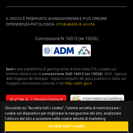
IL GIOCO È RISERVATO AI MAGGIORENNI E PUÒ CREARE
DIPENDENZA PATOLOGICA. |
Probabilità di vincita
Concessione N. 16013 (ex 15026)
bwin
è una piattaforma di gaming online di bwin Italia S.R.L e opera sul
territorio italiano con la
concessione GAD 16013 (ex 15026)
. ADM - Agenzia
delle Dogane e dei Monopoli - regola il comparto del gioco pubblico in Italia: per
maggiori informazioni consulta il sito
http://adm.gov.it
Cliccando su “Accetta tutti i cookie”, l'utente accetta di memorizzare i
cookie sul dispositivo per migliorare la navigazione del sito, analizzare
l'utilizzo del sito e assistere nelle nostre attività di marketing.
Accetta tutti i cookie
bonus fino a 3.010€
scarica l'app