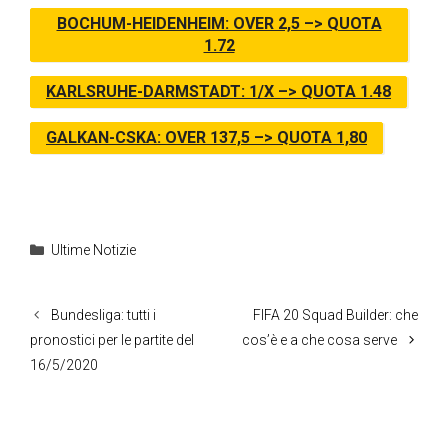
BOCHUM-HEIDENHEIM: OVER 2,5 –> QUOTA
1.72
KARLSRUHE-DARMSTADT: 1/X –> QUOTA 1.48
GALKAN-CSKA: OVER 137,5 –> QUOTA 1,80
Categorie
Ultime Notizie
Bundesliga: tutti i
FIFA 20 Squad Builder: che
pronostici per le partite del
cos’è e a che cosa serve
16/5/2020