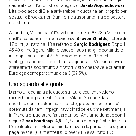
cautelata con l’acquisto strategico di
Jakub Wojciechowski
.
L’italo-polacco di Biella arriverebbe in quota italiani proprio per
sostituire Brooks: non è un nome altisonante, ma è giocatore
di sistema.
All’andata, Milano batté l’Asvel con un netto 87-73 a Milano. In
quell’occasione si mise in evidenza
Shavon Shields
, autore di
17 punti, aiutato dai 13 a referto di
Sergio Rodriguez
. Dopo il
45-40 di metà gara, Milano estese il suo margine portandolo
in doppia cifra fino al 73-59 e confermando i 14 punti di
vantaggio anche a fine partita. La squadra di Messina dovrà
stare attenta soprattutto ai tiratori, visto che l’Asvel è quarta in
Eurolega come percentuale da 3 (39,5%).
Uno sguardo alle quote
Diamo un’occhiata alle
quote sull’Eurolega
, che vedono i
meneghini logicamente favoriti. Milano è reduce dalla
sconfitta con Trieste in campionato, probabilmente un po’
spremuta dai tanti impegni ravvicinati delle ultime settimane, e
in Francia ci può stare faticare un po’. Andiamo dunque con il
segno
2 con handicap -4,5
a 1,72, una quota più che discreta.
L’eventualità che Milano chiuda in avanti la prima metà di gara
paga invece 1,60, mentre il suo over 81,5 è valutato 1,75.