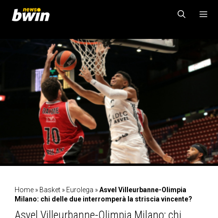
Vai
al
contenuto
MENU
Home
»
Basket
»
Eurolega
»
Asvel Villeurbanne-Olimpia
Milano: chi delle due interromperà la striscia vincente?
Asvel Villeurbanne-Olimpia Milano: chi