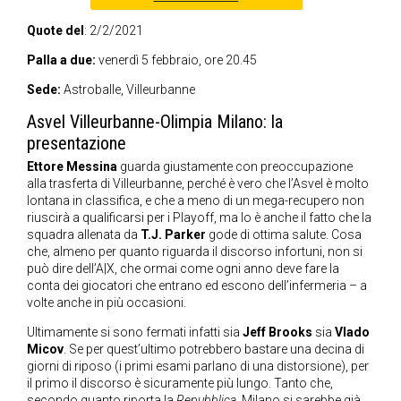
Quote del
: 2/2/2021
Palla a due:
venerdì 5 febbraio, ore 20.45
Sede:
Astroballe, Villeurbanne
Asvel Villeurbanne-Olimpia Milano: la
presentazione
Ettore Messina
guarda giustamente con preoccupazione
alla trasferta di Villeurbanne, perché è vero che l’Asvel è molto
lontana in classifica, e che a meno di un mega-recupero non
riuscirà a qualificarsi per i Playoff, ma lo è anche il fatto che la
squadra allenata da
T.J. Parker
gode di ottima salute. Cosa
che, almeno per quanto riguarda il discorso infortuni, non si
può dire dell’A|X, che ormai come ogni anno deve fare la
conta dei giocatori che entrano ed escono dell’infermeria – a
volte anche in più occasioni.
Ultimamente si sono fermati infatti sia
Jeff Brooks
sia
Vlado
Micov
. Se per quest’ultimo potrebbero bastare una decina di
giorni di riposo (i primi esami parlano di una distorsione), per
il primo il discorso è sicuramente più lungo. Tanto che,
secondo quanto riporta la
Repubblica
, Milano si sarebbe già