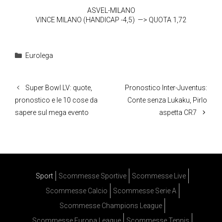
ASVEL-MILANO
VINCE MILANO (HANDICAP -4,5) —> QUOTA 1,72
Categorie
Eurolega
Super Bowl LV: quote,
Pronostico Inter-Juventus:
pronostico e le 10 cose da
Conte senza Lukaku, Pirlo
sapere sul mega evento
aspetta CR7
Sport
Scommesse Sportive
Scommesse Live
Scommesse Calcio
Scommesse Serie A
Scommesse Champions League
Scommesse Europa League
Scommesse Tennis