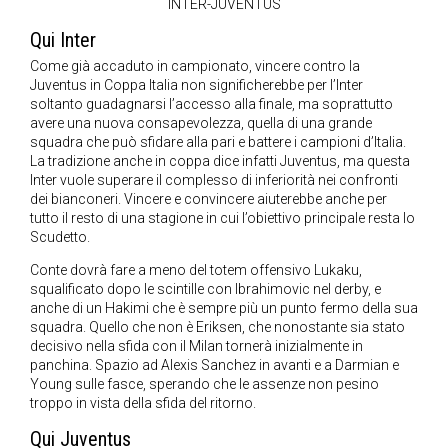
INTER-JUVENTUS
Qui Inter
Come già accaduto in campionato, vincere contro la
Juventus in Coppa Italia non significherebbe per l’Inter
soltanto guadagnarsi l’accesso alla finale, ma soprattutto
avere una nuova consapevolezza, quella di una grande
squadra che può sfidare alla pari e battere i campioni d’Italia.
La tradizione anche in coppa dice infatti Juventus, ma questa
Inter vuole superare il complesso di inferiorità nei confronti
dei bianconeri. Vincere e convincere aiuterebbe anche per
tutto il resto di una stagione in cui l’obiettivo principale resta lo
Scudetto.
Conte dovrà fare a meno del totem offensivo Lukaku,
squalificato dopo le scintille con Ibrahimovic nel derby, e
anche di un Hakimi che è sempre più un punto fermo della sua
squadra. Quello che non è Eriksen, che nonostante sia stato
decisivo nella sfida con il Milan tornerà inizialmente in
panchina. Spazio ad Alexis Sanchez in avanti e a Darmian e
Young sulle fasce, sperando che le assenze non pesino
troppo in vista della sfida del ritorno.
Qui Juventus