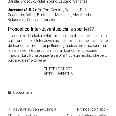
Barella, Brozovic, Vidal, Young; Lautaro, Sanchez
Juventus (3-5-2):
Buffon; Demiral, Bonucci, De Ligt;
Cuadrado; Arthur, Bentancur, McKennie, Alex Sandro;
Kulusevski, Cristiano Ronaldo
Pronostico Inter-Juventus: chi la spunterà?
Le assenze di Lukaku e Hakimi rischiano di pesare tantissimo
sul pronostico di Inter-Juventus, per noi decisamente a favore
dei bianconeri: non ci aspettiamo grandissime emozioni, ma
la sensazione è che pur di misura i bianconeri possano
imporsi. La vittoria ospite “a zero” a 4,50 è un rischio che però
può pagare molto bene.
TUTTE LE QUOTE
INTER-JUVENTUS
Categorie
Coppa Italia
Asvel Villeurbanne-Olimpia
Pronostico Napoli-
Milano: chi delle due
Atalanta, Gattuso si affida