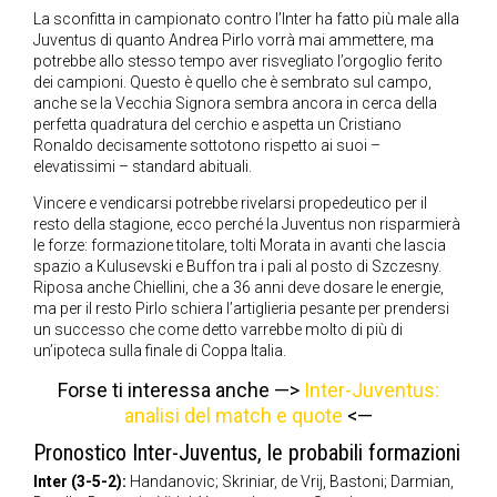
La sconfitta in campionato contro l’Inter ha fatto più male alla
Juventus di quanto Andrea Pirlo vorrà mai ammettere, ma
potrebbe allo stesso tempo aver risvegliato l’orgoglio ferito
dei campioni. Questo è quello che è sembrato sul campo,
anche se la Vecchia Signora sembra ancora in cerca della
perfetta quadratura del cerchio e aspetta un Cristiano
Ronaldo decisamente sottotono rispetto ai suoi –
elevatissimi – standard abituali.
Vincere e vendicarsi potrebbe rivelarsi propedeutico per il
resto della stagione, ecco perché la Juventus non risparmierà
le forze: formazione titolare, tolti Morata in avanti che lascia
spazio a Kulusevski e Buffon tra i pali al posto di Szczesny.
Riposa anche Chiellini, che a 36 anni deve dosare le energie,
ma per il resto Pirlo schiera l’artiglieria pesante per prendersi
un successo che come detto varrebbe molto di più di
un’ipoteca sulla finale di Coppa Italia.
Forse ti interessa anche —>
Inter-Juventus:
analisi del match e quote
<—
Pronostico Inter-Juventus, le probabili formazioni
Inter (3-5-2):
Handanovic; Skriniar, de Vrij, Bastoni; Darmian,