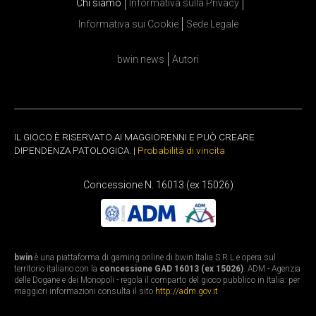
Chi siamo
Informativa sulla Privacy
Informativa sui Cookie
Sede Legale
bwin news
Autori
IL GIOCO È RISERVATO AI MAGGIORENNI E PUÒ CREARE
DIPENDENZA PATOLOGICA. |
Probabilità di vincita
Concessione N. 16013 (ex 15026)
bwin
è una piattaforma di gaming online di bwin Italia S.R.L e opera sul
territorio italiano con la
concessione GAD 16013 (ex 15026)
. ADM - Agenzia
delle Dogane e dei Monopoli - regola il comparto del gioco pubblico in Italia: per
maggiori informazioni consulta il sito
http://adm.gov.it