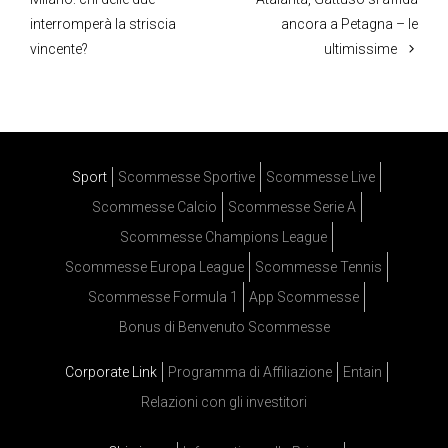
interromperà la striscia
ancora a Petagna – le
vincente?
ultimissime
Sport
Scommesse Sportive
Scommesse Live
Scommesse Calcio
Scommesse Serie A
Scommesse Champions League
Scommesse Europa League
Scommesse Tennis
Scommesse Formula 1
App Scommesse
Bonus di Benvenuto Scommesse
Corporate Link
Programma di Affiliazione
Entain
Relazioni con gli investitori