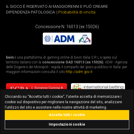
IL GIOCO È RISERVATO AI MAGGIORENNI E PUÒ CREARE
DIPENDENZA PATOLOGICA. |
Probabilità di vincita
Concessione N. 16013 (ex 15026)
bwin
è una piattaforma di gaming online di bwin Italia S.R.L e opera sul
territorio italiano con la
concessione GAD 16013 (ex 15026)
. ADM - Agenzia
delle Dogane e dei Monopoli - regola il comparto del gioco pubblico in Italia: per
maggiori informazioni consulta il sito
http://adm.gov.it
Cliccando su “Accetta tutti i cookie”, l'utente accetta di memorizzare i
cookie sul dispositivo per migliorare la navigazione del sito, analizzare
l'utilizzo del sito e assistere nelle nostre attività di marketing.
Accetta tutti i cookie
bonus fino a 3.010€
scarica l'app
Impostazioni cookie