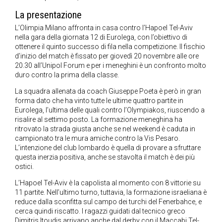
La presentazione
L’Olimpia Milano affronta in casa contro l’Hapoel Tel-Aviv
nella gara della giornata 12 di Eurolega, con l’obiettivo di
ottenere il quinto successo di fila nella competizione. Il fischio
d’inizio del match è fissato per giovedì 20 novembre alle ore
20.30 all’Unipol Forum e per i meneghini è un confronto molto
duro contro la prima della classe.
La squadra allenata da coach Giuseppe Poeta è però in gran
forma dato che ha vinto tutte le ultime quattro partite in
Eurolega, l’ultima delle quali contro l’Olympiakos, riuscendo a
risalire al settimo posto. La formazione meneghina ha
ritrovato la strada giusta anche se nel weekend è caduta in
campionato tra le mura amiche contro la Vis Pesaro.
L’intenzione del club lombardo è quella di provare a sfruttare
questa inerzia positiva, anche se stavolta il match è dei più
ostici.
L’Hapoel Tel-Aviv è la capolista al momento con 8 vittorie su
11 partite. Nell’ultimo turno, tuttavia, la formazione israeliana è
reduce dalla sconfitta sul campo dei turchi del Fenerbahce, e
cerca quindi riscatto. I ragazzi guidati dal tecnico greco
Dimitris Itoudis arrivano anche dal derby con il Maccabi Tel-