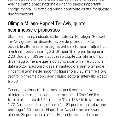
Aviv nel campionato nazionale e hanno speso importanti
energie mentali. Si tratta del
primo confronto diretto
fra queste
due formazioni.
Olimpia Milano-Hapoel Tel-Aviv, quote
scommesse e pronostico
Stando a quanto indicato dalle
quote sull’Eurolega
, l’Hapoel
Tel-Aviv gode di un discreto favore del pronostico. La
possibile vittoria esterna degli israeliani è fornita infatti a 1.65,
mentre il trionfo casalingo di Olimpia Milano è in lavagna a
2.20. Quota di 1.83 per il successo ospite con almeno 4 punti
di vantaggio, mentre quella con uno scarto fra 1 e 5 punti è
data a 5.25. I padroni di casa in vantaggio al primo tempo e
vincenti al termine dell’incontro figurano a 3.25, mentre il loro
trionfo in rimonta dopo aver chiuso sotto all’intervallo è dato
a 6.50.
Per quanto concerne il numero di punti complessivo
all’interno del match, ecco che si nota che l’Over 166.5 è
fornito alla quota di 1.60, mentre l’Over 168,5 lo troviamo a
1.72. Armani che fa registrare più di 81 punti è una soluzione
che paga 1.60, mentre l’Hapoel Tel-Aviv che ne realizzano
almeno 85 punti è data a 1.62. Entrambe le squadre che