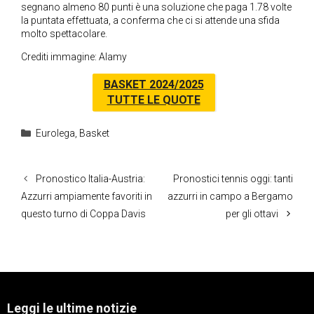
segnano almeno 80 punti è una soluzione che paga 1.78 volte
la puntata effettuata, a conferma che ci si attende una sfida
molto spettacolare.
Crediti immagine: Alamy
BASKET 2024/2025
TUTTE LE QUOTE
Categorie
Eurolega
,
Basket
Pronostico Italia-Austria:
Pronostici tennis oggi: tanti
Azzurri ampiamente favoriti in
azzurri in campo a Bergamo
questo turno di Coppa Davis
per gli ottavi
Leggi le ultime notizie