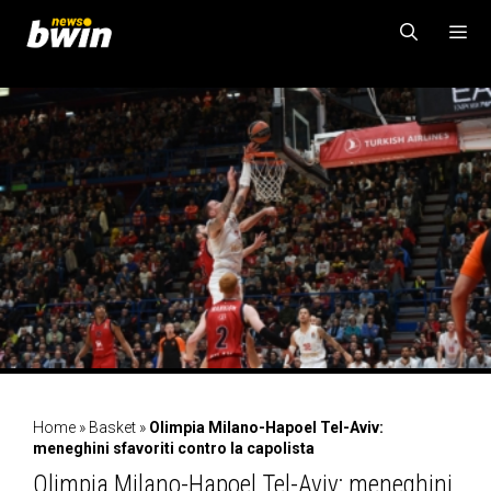
Vai
al
contenuto
MENU
Home
»
Basket
»
Olimpia Milano-Hapoel Tel-Aviv:
meneghini sfavoriti contro la capolista
Olimpia Milano-Hapoel Tel-Aviv: meneghini