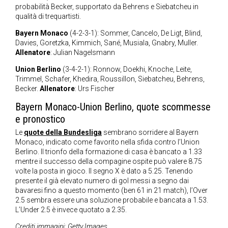
probabilità Becker, supportato da Behrens e Siebatcheu in
qualità di trequartisti.
Bayern Monaco
(4-2-3-1): Sommer, Cancelo, De Ligt, Blind,
Davies, Goretzka, Kimmich, Sané, Musiala, Gnabry, Muller.
Allenatore
: Julian Nagelsmann
Union Berlino
(3-4-2-1): Ronnow, Doekhi, Knoche, Leite,
Trimmel, Schafer, Khedira, Roussillon, Siebatcheu, Behrens,
Becker.
Allenatore
: Urs Fischer
Bayern Monaco-Union Berlino, quote scommesse
e pronostico
Le
quote della Bundesliga
sembrano sorridere al Bayern
Monaco, indicato come favorito nella sfida contro l’Union
Berlino. Il trionfo della formazione di casa è bancato a 1.33
mentre il successo della compagine ospite può valere 8.75
volte la posta in gioco. Il segno X è dato a 5.25. Tenendo
presente il già elevato numero di gol messi a segno dai
bavaresi fino a questo momento (ben 61 in 21 match), l’Over
2.5 sembra essere una soluzione probabile e bancata a 1.53.
L’Under 2.5 è invece quotato a 2.35.
Crediti immagini: Getty Images