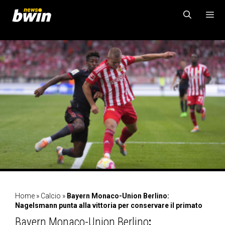
Vai
al
contenuto
MENU
Home
»
Calcio
»
Bayern Monaco-Union Berlino:
Nagelsmann punta alla vittoria per conservare il primato
Bayern Monaco-Union Berlino
: