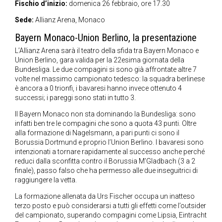
Fischio d’inizio:
domenica 26 febbraio, ore 17.30
Sede:
Allianz Arena, Monaco
Bayern Monaco-Union Berlino, la presentazione
L’Allianz Arena sarà il teatro della sfida tra Bayern Monaco e
Union Berlino, gara valida per la 22esima giornata della
Bundesliga. Le due compagini si sono già affrontate altre 7
volte nel massimo campionato tedesco: la squadra berlinese
è ancora a 0 trionfi, i bavaresi hanno invece ottenuto 4
successi; i pareggi sono stati in tutto 3.
Il Bayern Monaco non sta dominando la Bundesliga: sono
infatti ben tre le compagini che sono a quota 43 punti. Oltre
alla formazione di Nagelsmann, a pari punti ci sono il
Borussia Dortmund e proprio l’Union Berlino. I bavaresi sono
intenzionati a tornare rapidamente al successo anche perché
reduci dalla sconfitta contro il Borussia M’Gladbach (3 a 2
finale), passo falso che ha permesso alle due inseguitrici di
raggiungere la vetta.
La formazione allenata da Urs Fischer occupa un inatteso
terzo posto e può considerarsi a tutti gli effetti come l’outsider
del campionato, superando compagini come Lipsia, Eintracht