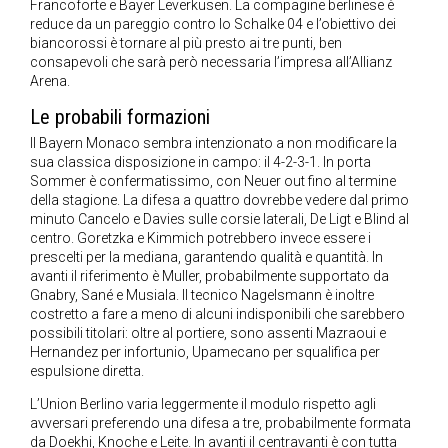
Francoforte e Bayer Leverkusen. La compagine berlinese è
reduce da un pareggio contro lo Schalke 04 e l’obiettivo dei
biancorossi è tornare al più presto ai tre punti, ben
consapevoli che sarà però necessaria l’impresa all’Allianz
Arena.
Le probabili formazioni
Il Bayern Monaco sembra intenzionato a non modificare la
sua classica disposizione in campo: il 4-2-3-1. In porta
Sommer è confermatissimo, con Neuer out fino al termine
della stagione. La difesa a quattro dovrebbe vedere dal primo
minuto Cancelo e Davies sulle corsie laterali, De Ligt e Blind al
centro. Goretzka e Kimmich potrebbero invece essere i
prescelti per la mediana, garantendo qualità e quantità. In
avanti il riferimento è Muller, probabilmente supportato da
Gnabry, Sané e Musiala. Il tecnico Nagelsmann è inoltre
costretto a fare a meno di alcuni indisponibili che sarebbero
possibili titolari: oltre al portiere, sono assenti Mazraoui e
Hernandez per infortunio, Upamecano per squalifica per
espulsione diretta.
L’Union Berlino varia leggermente il modulo rispetto agli
avversari preferendo una difesa a tre, probabilmente formata
da Doekhi, Knoche e Leite. In avanti il centravanti è con tutta