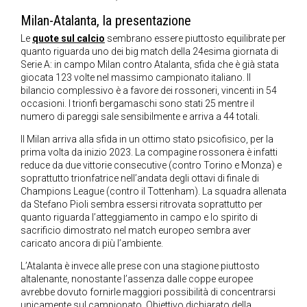
Milan-Atalanta, la presentazione
Le
quote sul calcio
sembrano essere piuttosto equilibrate per
quanto riguarda uno dei big match della 24esima giornata di
Serie A: in campo Milan contro Atalanta, sfida che è già stata
giocata 123 volte nel massimo campionato italiano. Il
bilancio complessivo è a favore dei rossoneri, vincenti in 54
occasioni. I trionfi bergamaschi sono stati 25 mentre il
numero di pareggi sale sensibilmente e arriva a 44 totali.
Il Milan arriva alla sfida in un ottimo stato psicofisico, per la
prima volta da inizio 2023. La compagine rossonera è infatti
reduce da due vittorie consecutive (contro Torino e Monza) e
soprattutto trionfatrice nell’andata degli ottavi di finale di
Champions League (contro il Tottenham). La squadra allenata
da Stefano Pioli sembra essersi ritrovata soprattutto per
quanto riguarda l’atteggiamento in campo e lo spirito di
sacrificio dimostrato nel match europeo sembra aver
caricato ancora di più l’ambiente.
L’Atalanta è invece alle prese con una stagione piuttosto
altalenante, nonostante l’assenza dalle coppe europee
avrebbe dovuto fornirle maggiori possibilità di concentrarsi
unicamente sul campionato. Obiettivo dichiarato della