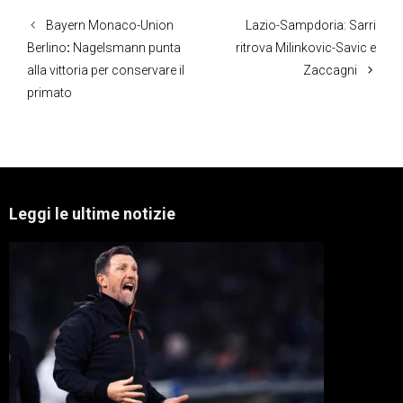
Bayern Monaco-Union
Lazio-Sampdoria: Sarri
Berlino
:
Nagelsmann punta
ritrova Milinkovic-Savic e
alla vittoria per conservare il
Zaccagni
primato
Leggi le ultime notizie