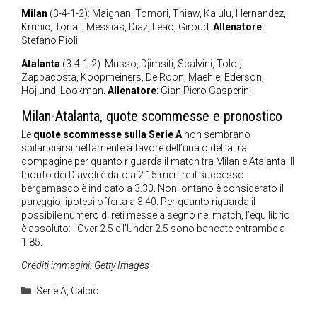
Milan
(3-4-1-2): Maignan, Tomori, Thiaw, Kalulu, Hernandez,
Krunic, Tonali, Messias, Diaz, Leao, Giroud.
Allenatore
:
Stefano Pioli
Atalanta
(3-4-1-2): Musso, Djimsiti, Scalvini, Toloi,
Zappacosta, Koopmeiners, De Roon, Maehle, Ederson,
Hojlund, Lookman.
Allenatore
: Gian Piero Gasperini
Milan-Atalanta, quote scommesse e pronostico
Le
quote scommesse sulla Serie A
non sembrano
sbilanciarsi nettamente a favore dell’una o dell’altra
compagine per quanto riguarda il match tra Milan e Atalanta. Il
trionfo dei Diavoli è dato a 2.15 mentre il successo
bergamasco è indicato a 3.30. Non lontano è considerato il
pareggio, ipotesi offerta a 3.40. Per quanto riguarda il
possibile numero di reti messe a segno nel match, l’equilibrio
è assoluto: l’Over 2.5 e l’Under 2.5 sono bancate entrambe a
1.85.
Crediti immagini: Getty Images
Categorie
Serie A
,
Calcio