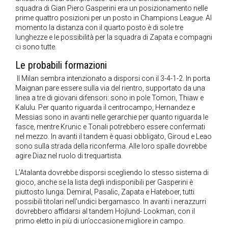
squadra di Gian Piero Gasperini era un posizionamento nelle
prime quattro posizioni per un posto in Champions League. Al
momento la distanza con il quarto posto è di sole tre
lunghezze e le possibilità per la squadra di Zapata e compagni
ci sono tutte.
Le probabili formazioni
Il Milan sembra intenzionato a disporsi con il 3-4-1-2. In porta
Maignan pare essere sulla via del rientro, supportato da una
linea a tre di giovani difensori: sono in pole Tomori, Thiaw e
Kalulu. Per quanto riguarda il centrocampo, Hernandez e
Messias sono in avanti nelle gerarchie per quanto riguarda le
fasce, mentre Krunic e Tonali potrebbero essere confermati
nel mezzo. In avanti il tandem è quasi obbligato, Giroud e Leao
sono sulla strada della riconferma. Alle loro spalle dovrebbe
agire Diaz nel ruolo di trequartista.
L’Atalanta dovrebbe disporsi scegliendo lo stesso sistema di
gioco, anche se la lista degli indisponibili per Gasperini è
piuttosto lunga: Demiral, Pasalic, Zapata e Hateboer, tutti
possibili titolari nell’undici bergamasco. In avanti i nerazzurri
dovrebbero affidarsi al tandem Hojlund- Lookman, con il
primo eletto in più di un’occasione migliore in campo.