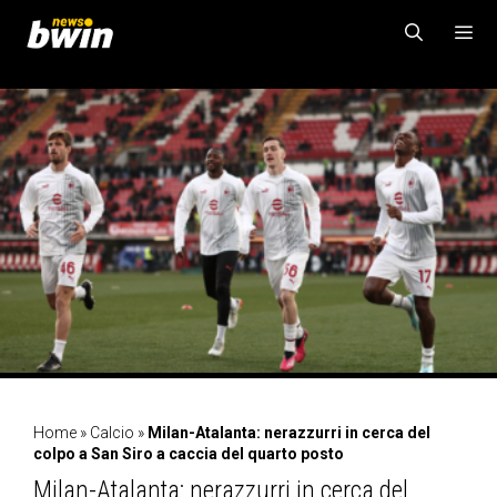
Vai
al
contenuto
MENU
Home
»
Calcio
»
Milan-Atalanta: nerazzurri in cerca del
colpo a San Siro a caccia del quarto posto
Milan-Atalanta: nerazzurri in cerca del