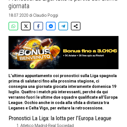
giornata
18.07.2020
di
Claudio Poggi
L’ultimo appuntamento coi pronostici sulla Liga spagnola
prima di salutarci fino alla prossima stagione, ci
consegna una giornata giocata interamente domenica 19
luglio. Quattro i match più interessanti, perché da qui
verranno fuori le ultime due squadre qualificate all’Europa
League. Occhio anche in coda alla sfida a distanza tra
Leganes e Celta Vigo, per evitare la retrocessione.
Pronostici La Liga: la lotta per l’Europa League
Atletico Madrid-Real Sociedad