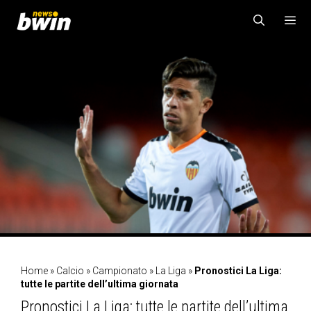
Vai
al
contenuto
MENU
Home
»
Calcio
»
Campionato
»
La Liga
»
Pronostici La Liga:
tutte le partite dell’ultima giornata
Pronostici La Liga: tutte le partite dell’ultima