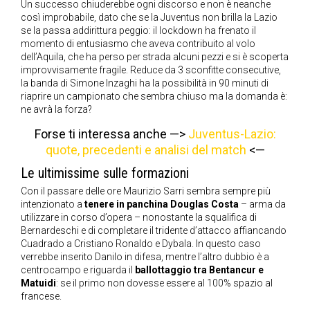
Un successo chiuderebbe ogni discorso e non è neanche
così improbabile, dato che se la Juventus non brilla la Lazio
se la passa addirittura peggio: il lockdown ha frenato il
momento di entusiasmo che aveva contribuito al volo
dell’Aquila, che ha perso per strada alcuni pezzi e si è scoperta
improvvisamente fragile. Reduce da 3 sconfitte consecutive,
la banda di Simone Inzaghi ha la possibilità in 90 minuti di
riaprire un campionato che sembra chiuso ma la domanda è:
ne avrà la forza?
Forse ti interessa anche —>
Juventus-Lazio:
quote, precedenti e analisi del match
<—
Le ultimissime sulle formazioni
Con il passare delle ore Maurizio Sarri sembra sempre più
intenzionato a
tenere in panchina Douglas Costa
– arma da
utilizzare in corso d’opera – nonostante la squalifica di
Bernardeschi e di completare il tridente d’attacco affiancando
Cuadrado a Cristiano Ronaldo e Dybala. In questo caso
verrebbe inserito Danilo in difesa, mentre l’altro dubbio è a
centrocampo e riguarda il
ballottaggio tra Bentancur e
Matuidi
: se il primo non dovesse essere al 100% spazio al
francese.