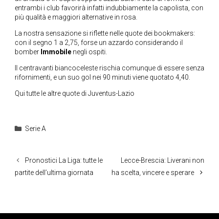
entrambi i club favorirà infatti indubbiamente la capolista, con
più qualità e maggiori alternative in rosa.
La nostra sensazione si riflette nelle quote dei bookmakers:
con il segno 1 a 2,75, forse un azzardo considerando il
bomber
Immobile
negli ospiti.
Il centravanti biancoceleste rischia comunque di essere senza
rifornimenti, e un suo gol nei 90 minuti viene quotato 4,40.
Qui tutte le altre quote di Juventus-Lazio
Categorie
Serie A
Pronostici La Liga: tutte le
Lecce-Brescia: Liverani non
partite dell’ultima giornata
ha scelta, vincere e sperare