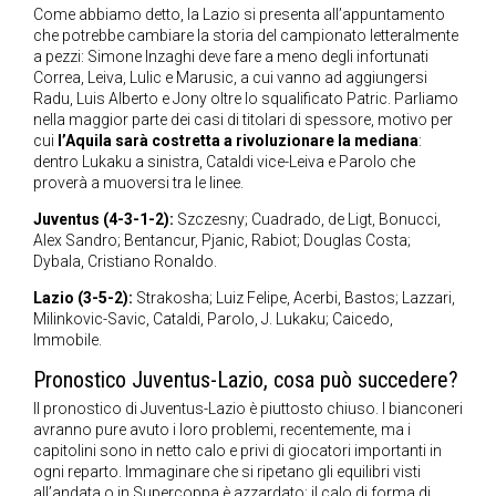
Come abbiamo detto, la Lazio si presenta all’appuntamento
che potrebbe cambiare la storia del campionato letteralmente
a pezzi: Simone Inzaghi deve fare a meno degli infortunati
Correa, Leiva, Lulic e Marusic, a cui vanno ad aggiungersi
Radu, Luis Alberto e Jony oltre lo squalificato Patric. Parliamo
nella maggior parte dei casi di titolari di spessore, motivo per
cui
l’Aquila sarà costretta a rivoluzionare la mediana
:
dentro Lukaku a sinistra, Cataldi vice-Leiva e Parolo che
proverà a muoversi tra le linee.
Juventus (4-3-1-2):
Szczesny; Cuadrado, de Ligt, Bonucci,
Alex Sandro; Bentancur, Pjanic, Rabiot; Douglas Costa;
Dybala, Cristiano Ronaldo.
Lazio (3-5-2):
Strakosha; Luiz Felipe, Acerbi, Bastos; Lazzari,
Milinkovic-Savic, Cataldi, Parolo, J. Lukaku; Caicedo,
Immobile.
Pronostico Juventus-Lazio, cosa può succedere?
Il pronostico di Juventus-Lazio è piuttosto chiuso. I bianconeri
avranno pure avuto i loro problemi, recentemente, ma i
capitolini sono in netto calo e privi di giocatori importanti in
ogni reparto. Immaginare che si ripetano gli equilibri visti
all’andata o in Supercoppa è azzardato: il calo di forma di