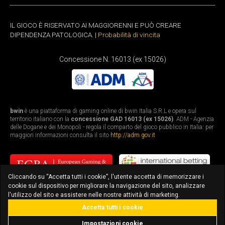
IL GIOCO È RISERVATO AI MAGGIORENNI E PUÒ CREARE
DIPENDENZA PATOLOGICA. |
Probabilità di vincita
Concessione N. 16013 (ex 15026)
bwin
è una piattaforma di gaming online di bwin Italia S.R.L e opera sul
territorio italiano con la
concessione GAD 16013 (ex 15026)
. ADM - Agenzia
delle Dogane e dei Monopoli - regola il comparto del gioco pubblico in Italia: per
maggiori informazioni consulta il sito
http://adm.gov.it
Cliccando su “Accetta tutti i cookie”, l'utente accetta di memorizzare i
cookie sul dispositivo per migliorare la navigazione del sito, analizzare
l'utilizzo del sito e assistere nelle nostre attività di marketing.
Accetta tutti i cookie
bonus fino a 3.010€
scarica l'app
Impostazioni cookie