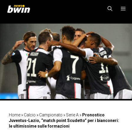
Vai
al
contenuto
MENU
Home
»
Calcio
»
Campionato
»
Serie A
»
Pronostico
Juventus-Lazio, “match point Scudetto” per i bianconeri:
le ultimissime sulle formazioni