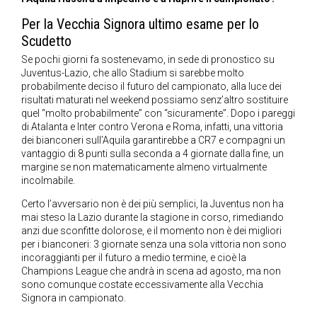
Per la Vecchia Signora ultimo esame per lo
Scudetto
Se pochi giorni fa sostenevamo, in sede di pronostico su
Juventus-Lazio, che allo Stadium si sarebbe molto
probabilmente deciso il futuro del campionato, alla luce dei
risultati maturati nel weekend possiamo senz’altro sostituire
quel “molto probabilmente” con “sicuramente”. Dopo i pareggi
di Atalanta e Inter contro Verona e Roma, infatti, una vittoria
dei bianconeri sull’Aquila garantirebbe a CR7 e compagni un
vantaggio di 8 punti sulla seconda a 4 giornate dalla fine, un
margine se non matematicamente almeno virtualmente
incolmabile.
Certo l’avversario non è dei più semplici, la Juventus non ha
mai steso la Lazio durante la stagione in corso, rimediando
anzi due sconfitte dolorose, e il momento non è dei migliori
per i bianconeri: 3 giornate senza una sola vittoria non sono
incoraggianti per il futuro a medio termine, e cioè la
Champions League che andrà in scena ad agosto, ma non
sono comunque costate eccessivamente alla Vecchia
Signora in campionato.