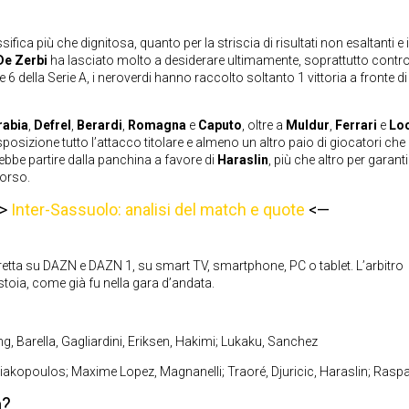
ca più che dignitosa, quanto per la striscia di risultati non esaltanti e i
De Zerbi
ha lasciato molto a desiderare ultimamente, soprattutto contr
e 6 della Serie A, i neroverdi hanno raccolto soltanto 1 vittoria a fronte di
rabia
,
Defrel
,
Berardi
,
Romagna
e
Caputo
, oltre a
Muldur
,
Ferrari
e
Loc
posizione tutto l’attacco titolare e almeno un altro paio di giocatori che
ebbe partire dalla panchina a favore di
Haraslin
, più che altro per garanti
corso.
—>
Inter-Sassuolo: analisi del match e quote
<—
diretta su DAZN e DAZN 1, su smart TV, smartphone, PC o tablet. L’arbitro
stoia, come già fu nella gara d’andata.
ng, Barella, Gagliardini, Eriksen, Hakimi; Lukaku, Sanchez
yriakopoulos; Maxime Lopez, Magnanelli; Traoré, Djuricic, Haraslin; Rasp
à?