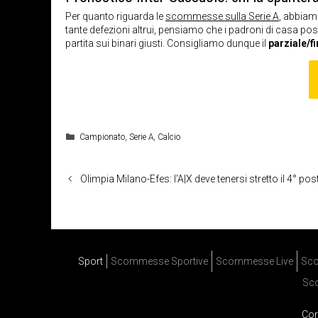
Per quanto riguarda le
scommesse sulla Serie A
, abbiamo
tante defezioni altrui, pensiamo che i padroni di casa pos
partita sui binari giusti. Consigliamo dunque il
parziale/fi
Categorie
Campionato
,
Serie A
,
Calcio
Olimpia Milano-Efes: l’A|X deve tenersi stretto il 4° pos
Sport
Scommesse Sportive
Scommesse Live
Sco
Sc
Cor