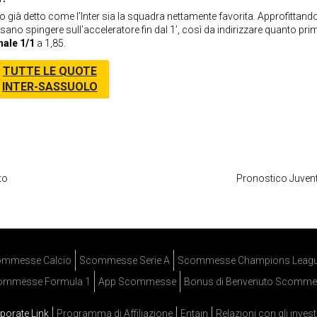
 già detto come l’Inter sia la squadra nettamente favorita. Approfittando
sano spingere sull’acceleratore fin dal 1’, così da indirizzare quanto pri
nale 1/1
a 1,85.
TUTTE LE QUOTE
INTER-SASSUOLO
to
Pronostico Juventus
mmesse Calcio
Scommesse Serie A
Scommesse Champions Leag
ommesse Formula 1
App Scommesse
Bonus di Benvenuto Scomme
porate Link
Programma di Affiliazione
Entain
Relazioni con gli invest