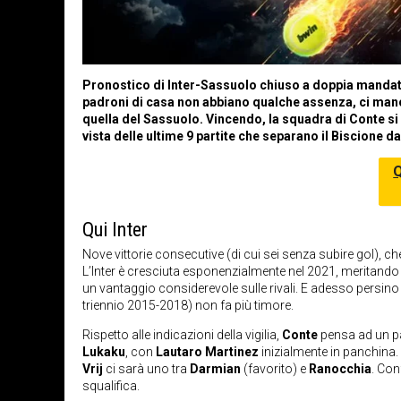
Pronostico di Inter-Sassuolo chiuso a doppia mandata: 
padroni di casa non abbiano qualche assenza, ci manch
quella del Sassuolo. Vincendo, la squadra di Conte si
vista delle ultime 9 partite che separano il Biscione d
Qui Inter
Nove vittorie consecutive (di cui sei senza subire gol), c
L’Inter è cresciuta esponenzialmente nel 2021, meritando
un vantaggio considerevole sulle rivali. E adesso persino
triennio 2015-2018) non fa più timore.
Rispetto alle indicazioni della vigilia,
Conte
pensa ad un pa
Lukaku
, con
Lautaro Martinez
inizialmente in panchina. 
Vrij
ci sarà uno tra
Darmian
(favorito) e
Ranocchia
. Con
squalifica.