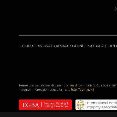
C
IL GIOCO È RISERVATO AI MAGGIORENNI E PUÒ CREARE DIP
bwin
è una piattaforma di gaming online di bwin Italia S.R.L e opera sul te
maggiori informazioni consulta il sito
http://adm.gov.it