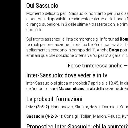
Qui Sassuolo
Momento delicato per il Sassuolo, non tanto per una classifi
giocatori indisponibili. Il rendimento esterno della banda
di rango superiore. In 3 delle ultime 4 trasferte con le prim
sconfitte.
Sul fronte assenze, la lista comprende gli infortunati
Bou
fermati per precauzione. In pratica De Zerbi non avrà a dis
solitamente scendono in campo dal 1’. Anche
Boga
potr
emiliani qualche soluzione offensiva “di peso” a gara in 
Forse ti interessa anche 
Inter-Sassuolo: dove vederla in tv
Inter-Sassuolo si gioca mercoledì 7 aprile alle 18.45, in 
dell’incontro sarà
Massimiliano Irrati
della sezione di Pi
Le probabili formazioni
Inter (3-5-2)
: Handanovic; Skriniar, de Vrij, Darmian; You
Sassuolo (4-2-3-1)
: Consigli; Toljan, Marlon, Peluso, K
Pronostico Inter-Sassuolo: chi la spunter