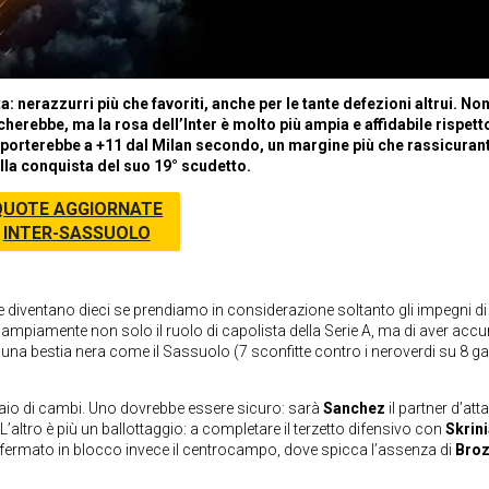
nerazzurri più che favoriti, anche per le tante defezioni altrui. Non
erebbe, ma la rosa dell’Inter è molto più ampia e affidabile rispett
 porterebbe a +11 dal Milan secondo, un margine più che rassicurant
alla conquista del suo 19° scudetto.
QUOTE AGGIORNATE
INTER-SASSUOLO
he diventano dieci se prendiamo in considerazione soltanto gli impegni di
 ampiamente non solo il ruolo di capolista della Serie A, ma di aver acc
 una bestia nera come il Sassuolo (7 sconfitte contro i neroverdi su 8 ga
io di cambi. Uno dovrebbe essere sicuro: sarà
Sanchez
il partner d’att
L’altro è più un ballottaggio: a completare il terzetto difensivo con
Skrini
fermato in blocco invece il centrocampo, dove spicca l’assenza di
Broz