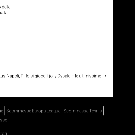
 delle
ma la
-Napoli, Pirlo si gioca il jolly Dybala – le ultimissime
ue
Scommesse Europa League
Scommesse Tennis
sse
itori