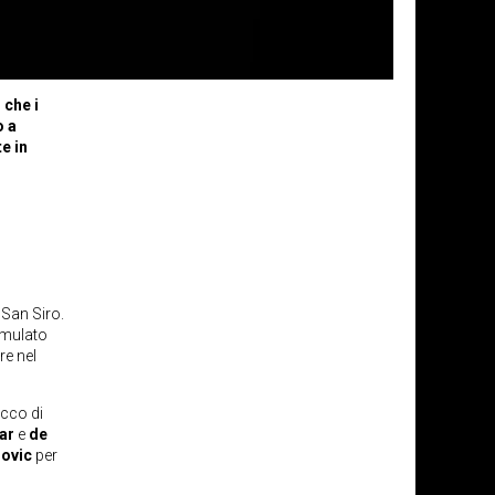
 che i
o a
e in
 San Siro.
umulato
re nel
acco di
ar
e
de
ovic
per