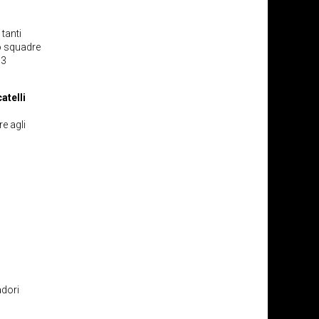
 tanti
o squadre
 3
atelli
re agli
adori