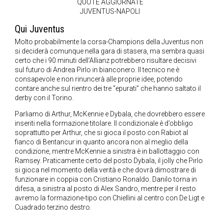
QUOTE AGGIORNATE
JUVENTUS-NAPOLI
Qui Juventus
Molto probabilmente la corsa-Champions della Juventus non
si deciderà comunque nella gara di stasera, ma sembra quasi
certo che i 90 minuti dell’Allianz potrebbero risultare decisivi
sul futuro di Andrea Pirlo in bianconero. Il tecnico ne è
consapevole e non rinuncerà alle proprie idee, potendo
contare anche sul rientro dei tre “epurati” che hanno saltato il
derby con il Torino.
Parliamo di Arthur, McKennie e Dybala, che dovrebbero essere
inseriti nella formazione titolare. Il condizionale è d’obbligo
soprattutto per Arthur, che si gioca il posto con Rabiot al
fianco di Bentancur in quanto ancora non al meglio della
condizione, mentre McKennie a sinistra è in ballottaggio con
Ramsey. Praticamente certo del posto Dybala, il jolly che Pirlo
si gioca nel momento della verità e che dovrà dimostrare di
funzionare in coppia con Cristiano Ronaldo. Danilo torna in
difesa, a sinistra al posto di Alex Sandro, mentre per il resto
avremo la formazione-tipo con Chiellini al centro con De Ligt e
Cuadrado terzino destro.