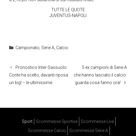
TUTTE LE QUOTE
JUVENTUS-NAPOLI
Categorie
Campionato
,
Serie A
,
Calcio
Pronostico Inter-Sassuolo:
5 ex campioni di Serie A
Conte ha scelto, davanti riposa
che hanno lasciato il calcio:
un big! – le ultimissime
guarda cosa fanno ora!
Sport
Scommesse Sportive
Scommesse Live
Scommesse Calcio
Scommesse Serie A