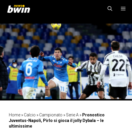
Vai
al
contenuto
MENU
Home
»
Calcio
»
Campionato
»
Serie A
»
Pronostico
Juventus-Napoli, Pirlo si gioca il jolly Dybala – le
ultimissime