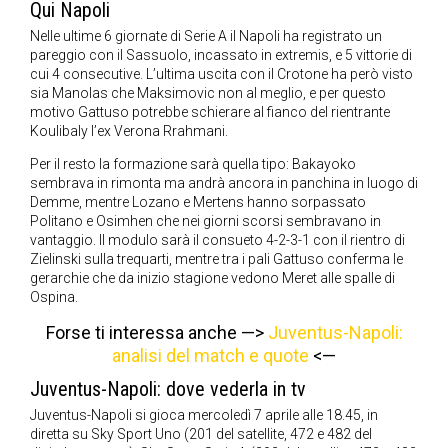
Qui Napoli
Nelle ultime 6 giornate di Serie A il Napoli ha registrato un
pareggio con il Sassuolo, incassato in extremis, e 5 vittorie di
cui 4 consecutive. L’ultima uscita con il Crotone ha però visto
sia Manolas che Maksimovic non al meglio, e per questo
motivo Gattuso potrebbe schierare al fianco del rientrante
Koulibaly l’ex Verona Rrahmani.
Per il resto la formazione sarà quella tipo: Bakayoko
sembrava in rimonta ma andrà ancora in panchina in luogo di
Demme, mentre Lozano e Mertens hanno sorpassato
Politano e Osimhen che nei giorni scorsi sembravano in
vantaggio. Il modulo sarà il consueto 4-2-3-1 con il rientro di
Zielinski sulla trequarti, mentre tra i pali Gattuso conferma le
gerarchie che da inizio stagione vedono Meret alle spalle di
Ospina.
Forse ti interessa anche —>
Juventus-Napoli:
analisi del match e quote
<—
Juventus-Napoli: dove vederla in tv
Juventus-Napoli si gioca mercoledì 7 aprile alle 18.45, in
diretta su Sky Sport Uno (201 del satellite, 472 e 482 del