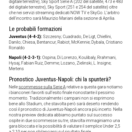
digitale terrestre), Sky Sport Serie A (202 del satellite, 473 e 483
del digitale terrestre), Sky Sport (251 e 254 del satellite) oltre
che nei servizi streaming dedicati NOW TV e SkyGo. L’arbitro
dell’incontro sarà Maurizio Mariani della sezione di Aprilia.
Le probabili formazioni
Juventus (4-4-2):
Szczesny; Cuadrado, De Ligt, Chiellini,
Danilo; Chiesa, Bentancur, Rabiot, McKennie; Dybala, Cristiano
Ronaldo
Napoli (4-2-3-1):
Ospina; Di Lorenzo, Koulibaly, Rrahmani,
Hysaj; Fabian Ruiz, Demme; Lozano, Zielinski, L. Insigne;
Mertens
Pronostico Juventus-Napoli: chi la spunterà?
Nelle
scommesse sulla Serie A
relative a questa gara notiamo
i bianconeri favoriti sull’esito finale nonostante il pessimo
momento. Tradizionalmente i campani non si esprimono
bene allo Stadium, che stavolta però sarà deserto rendendo
così il pronostico di Juventus-Napoli ancora più incerto. Nella
nostra preview dedicata abbiamo puntato sul successo
ospite in due scommesse su tre, stavolta immaginiamo una
gara bloccata e la possibilità di valutare il semplice Under 2,5
a 2,10 per non sbilanciarsi sul risultato finale.